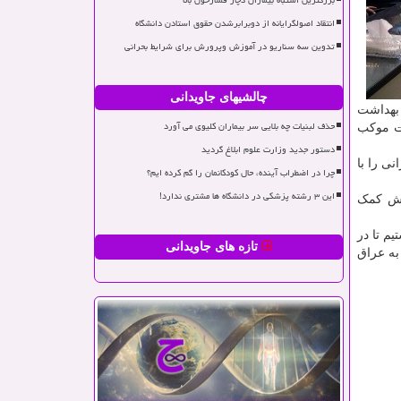
بزرگترین اشتباه بیماران دچار فشارخون بالا
انتقاد اصولگرایانه از دوبرابرشدن حقوق استادن دانشگاه
تدوین سه سناریو در آموزش وپرورش برای شرایط بحرانی
چالشیهای جاویدانی
 بهداشت
حذف لبنیات چه بلایی سر بیماران کلیوی می آورد
یت موکب
دستور جدید وزارت علوم ابلاغ گردید
ی را با
چرا در اضطراب آینده، حال کودکانمان را گم کرده ایم؟
این ۳ رشته پزشکی در دانشگاه ها مشتری ندارد!
ایش کمک
م تا در
تازه های جاویدانی
به عراق