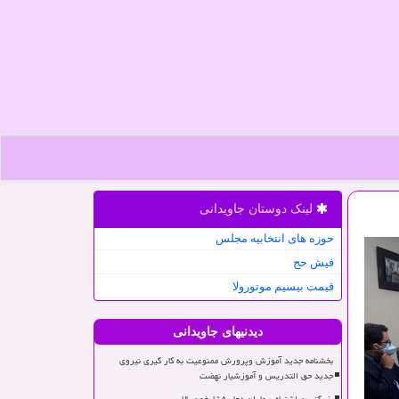
لینک دوستان جاویدانی
حوزه های انتخابیه مجلس
فیش حج
قیمت بیسیم موتورولا
دیدنیهای جاویدانی
بخشنامه جدید آموزش وپرورش ممنوعیت به کار گیری نیروی
جدید حق التدریس و آموزشیار نهضت