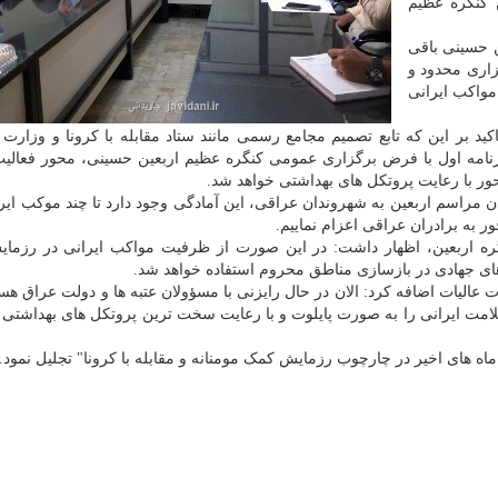
 کنگره عظیم
ن حسینی باقی
اری محدود و
واکب ایرانی
ید بر این که تابع تصمیم مجامع رسمی مانند ستاد مقابله با کرونا و وزارت
 برنامه اول با فرض برگزاری عمومی کنگره عظیم اربعین حسینی، محور فعال
ر با رعایت پروتکل های بهداشتی خواهد شد.
مراسم اربعین به شهروندان عراقی، این آمادگی وجود دارد تا چند موکب ایران
 به برادران عراقی اعزام نماییم.
نگره اربعین، اظهار داشت: در این صورت از ظرفیت مواکب ایرانی در رزم
رهای جهادی در بازسازی مناطق محروم استفاده خواهد شد.
لیات اضافه کرد: الان در حال رایزنی با مسؤولان عتبه ها و دولت عراق هستی
مت ایرانی را به صورت پایلوت و با رعایت سخت ترین پروتکل های بهداشتی 
ه های اخیر در چارچوب رزمایش کمک مومنانه و مقابله با کرونا" تجلیل نمود.