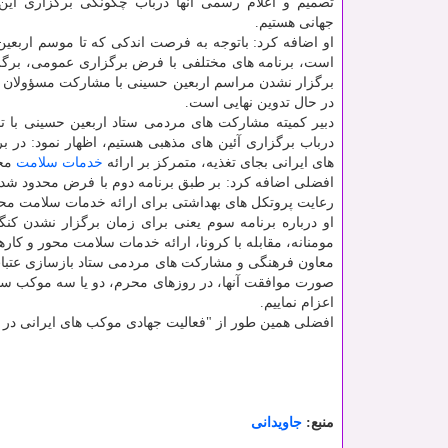
تصمیم و اعلام رسمی آنها درباب چگونگی برگزاری این
جهانی هستیم.
او اضافه کرد: باتوجه به فرصت اندکی که تا موسم اربعی
است، برنامه های مختلفی با فرض برگزاری عمومی، برگز
برگزار نشدن مراسم اربعین حسینی با مشارکت مسؤولان م
در حال تدوین نهایی است.
دبیر کمیته مشارکت های مردمی ستاد اربعین حسینی با تاک
درباب برگزاری آئین های مذهبی هستیم، اظهار نمود: در
های ایرانی بجای تغذیه، متمرکز بر ارائه
خدمات
سلامت
محو
افضلی اضافه کرد: بر طبق برنامه دوم با فرض محدود شدن 
رعایت پروتکل های بهداشتی برای ارائه خدمات سلامت محور
او درباره برنامه سوم یعنی برای زمان برگزار نشدن ک
مومنانه، مقابله با کرونا، ارائه خدمات سلامت محور و کا
معاون فرهنگی و مشارکت های مردمی ستاد بازسازی عتبات عا
صورت موافقت آنها، در روزهای محرم، دو یا سه موکب سلا
اعزام نماییم.
افضلی همین طور از "فعالیت جهادی موکب های ایرانی در ما
منبع:
جاویدانی