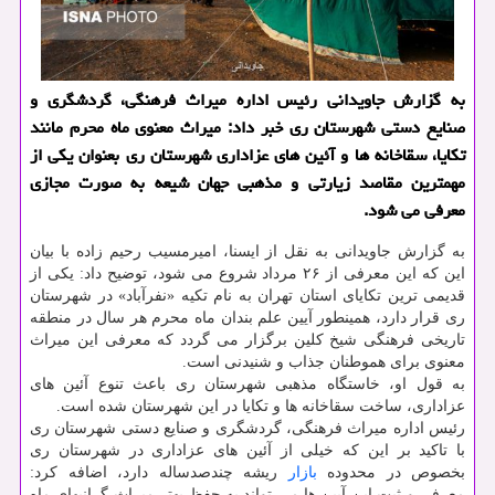
به گزارش جاویدانی رئیس اداره میراث فرهنگی، گردشگری و
صنایع دستی شهرستان ری خبر داد: میراث معنوی ماه محرم مانند
تكایا، سقاخانه ها و آئین های عزاداری شهرستان ری بعنوان یكی از
مهمترین مقاصد زیارتی و مذهبی جهان شیعه به صورت مجازی
معرفی می شود.
به گزارش جاویدانی به نقل از ایسنا، امیرمسیب رحیم زاده با بیان
این که این معرفی از ۲۶ مرداد شروع می شود، توضیح داد: یکی از
قدیمی ترین تکایای استان تهران به نام تکیه «نفرآباد» در شهرستان
ری قرار دارد، همینطور آیین علم بندان ماه محرم هر سال در منطقه
تاریخی فرهنگی شیخ کلین برگزار می گردد که معرفی این میراث
معنوی برای هموطنان جذاب و شنیدنی است.
به قول او، خاستگاه مذهبی شهرستان ری باعث تنوع آئین های
عزاداری، ساخت سقاخانه ها و تکایا در این شهرستان شده است.
رئیس اداره میراث فرهنگی، گردشگری و صنایع دستی شهرستان ری
با تاکید بر این که خیلی از آئین های عزاداری در شهرستان ری
بخصوص در محدوده
بازار
ریشه چندصدساله دارد، اضافه کرد:
معرفی و ثبت این آیین ها می تواند به حفظ بهتر میراث گرانبهای ماه