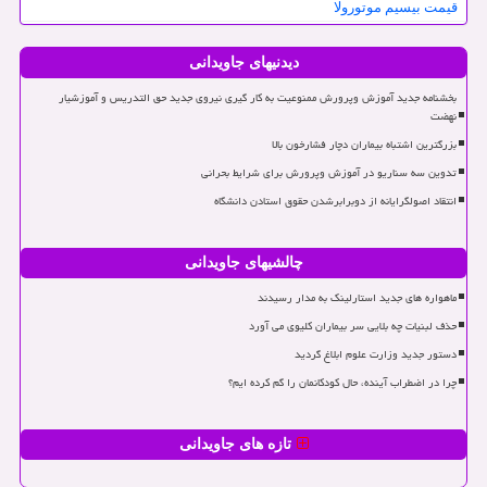
قیمت بیسیم موتورولا
دیدنیهای جاویدانی
بخشنامه جدید آموزش وپرورش ممنوعیت به کار گیری نیروی جدید حق التدریس و آموزشیار
نهضت
بزرگترین اشتباه بیماران دچار فشارخون بالا
تدوین سه سناریو در آموزش وپرورش برای شرایط بحرانی
انتقاد اصولگرایانه از دوبرابرشدن حقوق استادن دانشگاه
چالشیهای جاویدانی
ماهواره های جدید استارلینک به مدار رسیدند
حذف لبنیات چه بلایی سر بیماران کلیوی می آورد
دستور جدید وزارت علوم ابلاغ گردید
چرا در اضطراب آینده، حال کودکانمان را گم کرده ایم؟
تازه های جاویدانی