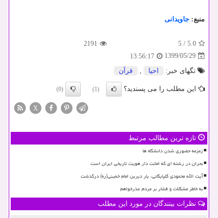
منبع:
جاویدانی
2191
5
/
5.0
1399/05/29
13:56:17
تگهای خبر:
احیا
,
قرآن
این مطلب را می پسندید؟
(0)
(1)
X
تازه ترین مطالب مرتبط
زمزمه حضوری شدن دانشگاه ها
بحران در رشته ای که امانت دار هویت تاریخی ایران است
آیت الله محمودی گلپایگانی، یار دیرین امام خمینی(ره) درگذشت
به خاطر مشکلات و فشار بر مردم عذرخواهم
نظرات بینندگان در مورد این مطلب