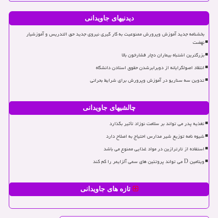
دیدنیهای جاویدانی
بخشنامه جدید آموزش وپرورش ممنوعیت به کار گیری نیروی جدید حق التدریس و آموزشیار
نهضت
بزرگترین اشتباه بیماران دچار فشارخون بالا
انتقاد اصولگرایانه از دوبرابرشدن حقوق استادن دانشگاه
تدوین سه سناریو در آموزش وپرورش برای شرایط بحرانی
چالشیهای جاویدانی
تغذیه پدر می تواند بر سلامت نوزاد تأثیر بگذارد
شیوه نامه توزیع شیر مدارس احتیاج به اصلاح دارد
استفاده از تارترازین در مواد غذایی ممنوع می باشد
ویتامین D می تواند پروتئین های سمی آلزایمر را کم کند
تازه های جاویدانی