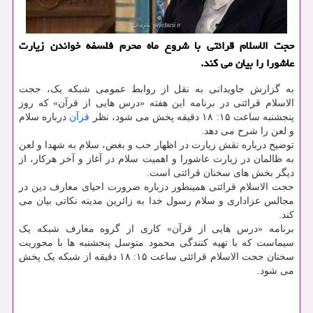
حجت الاسلام قرائتی با شروع ماه محرم فلسفه خواندن زیارت
عاشورا را بیان می كند.
به گزارش جاویدانی به نقل از روابط عمومی شبکه یک، حجت
الاسلام قرائتی در برنامه این هفته «درس هایی از قرآن» که روز
پنجشنبه ساعت ۱۵: ۱۸ دقیقه پخش می شود، نظر
قرآن
درباره سلام
و لعن را شرح می دهد.
توضیح درباره نقش زیارت در اظهار حب و بغض، سلام به شهدا و لعن
به ظالمان در زیارت عاشورا و اهمیت سلام در آغاز و آخر هرکار، از
دیگر بخش های سخنان قرائتی است.
حجت الاسلام قرائتی همینطور درباره ضرورت احیای معارف دین در
مجالس عزاداری و سلام رسول خدا به زائرین مدینه نکاتی بیان می
کند.
برنامه «درس هایی از قرآن» کاری از گروه معارف شبکه یک
سیماست که با تهیه کنندگی محمود متوسل پنجشنبه ها با محوریت
سخنان حجت الاسلام قرائئی ساعت ۱۵: ۱۸ دقیقه از شبکه یک پخش
می شود.