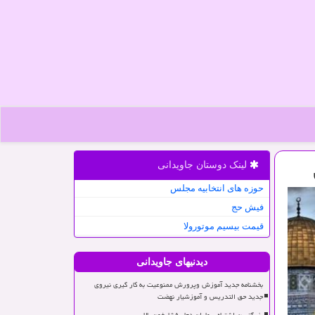
لینک دوستان جاویدانی
حوزه های انتخابیه مجلس
فیش حج
قیمت بیسیم موتورولا
دیدنیهای جاویدانی
بخشنامه جدید آموزش وپرورش ممنوعیت به کار گیری نیروی
جدید حق التدریس و آموزشیار نهضت