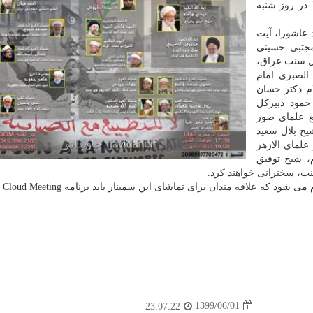
در روز شنبه
 عاشورا، آیت
مجتبی حسینی
هل سنت عراق،
الصبری امام
 دکتر حسان
حمود دبیرکل
ع علمای صور
خ بلال سعید
لمای الازهر
، شیخ توفیق
نت، سخنرانی خواهند کرد.
1399/06/01
23:07:22