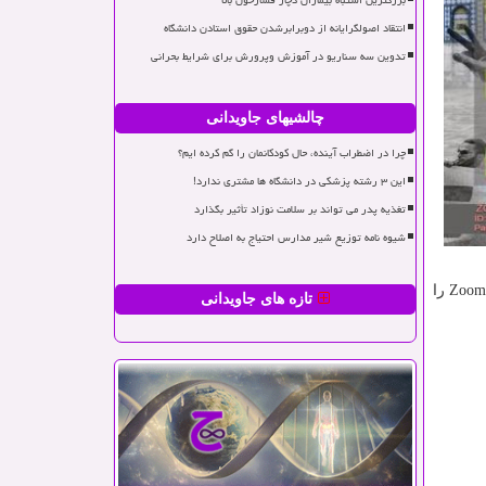
بزرگترین اشتباه بیماران دچار فشارخون بالا
انتقاد اصولگرایانه از دوبرابرشدن حقوق استادن دانشگاه
تدوین سه سناریو در آموزش وپرورش برای شرایط بحرانی
چالشیهای جاویدانی
چرا در اضطراب آینده، حال کودکانمان را گم کرده ایم؟
این ۳ رشته پزشکی در دانشگاه ها مشتری ندارد!
تغذیه پدر می تواند بر سلامت نوزاد تأثیر بگذارد
شیوه نامه توزیع شیر مدارس احتیاج به اصلاح دارد
این برنامه شنبه یکم شهریور ساعت 19به وقت تهران انجام می شود که علاقه مندان برای تماشای این سمینار باید برنامه Zoom Cloud Meeting را
تازه های جاویدانی