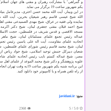
و گمراهی" با مشارکت رهبران و مفتی های جهان اسلام" 
یکم شهریور ساعت 19 برگزار می نماید.
در این وبینار، آیت الله محمد حسن اختری، مدیرعامل بنیاد
الله شیخ عیسی قاسم رهبر شیعیان بحرین، آیت الله 
نماینده ولی فقیه در عراق، شیخ مهدی الصمیدعی مفتی ا
شیخ احمد قبلان مفتی جعفری لبنان، شیخ دکتر اکرمه 
مسجد الاقصی و قدس شریف در فلسطین، حجت الاسلام
عبداله رئیس تجمع علمای مسلمانان لبنان، شیخ ماهر 
اتحادیه علمای مقاومت، آیت اله علی یاسین رئیس تجم
لبنان، شیخ محمد قاسم رئیس شورای علمای فلسطین، شی
شعبان دبیرکل جنبش توحید اسلامی، شیخ جواد ریاض از ع
مصر، شیخ عبداله کتمتم نایب رئیس اتحادیه علمای شام
علویه پژوهشگر و دکتر شیخ محمد الموعد از علمای اهل س
از راه تلفن همراه و یا کامپیوتر خود دانلود کنید.
منبع:
javidani.ir
2368
5
/
5.0