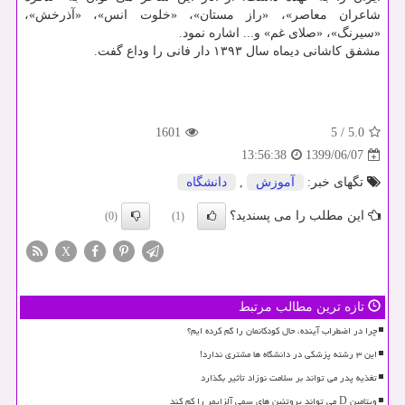
شاعران معاصر»، «راز مستان»، «خلوت انس»، «آذرخش»،
«سیرنگ»، «صلای غم» و... اشاره نمود.
مشفق کاشانی دیماه سال ۱۳۹۳ دار فانی را وداع گفت.
1601
5
/
5.0
1399/06/07
13:56:38
تگهای خبر:
آموزش
,
دانشگاه
این مطلب را می پسندید؟
(0)
(1)
X
تازه ترین مطالب مرتبط
چرا در اضطراب آینده، حال کودکانمان را گم کرده ایم؟
این ۳ رشته پزشکی در دانشگاه ها مشتری ندارد!
تغذیه پدر می تواند بر سلامت نوزاد تأثیر بگذارد
ویتامین D می تواند پروتئین های سمی آلزایمر را کم کند