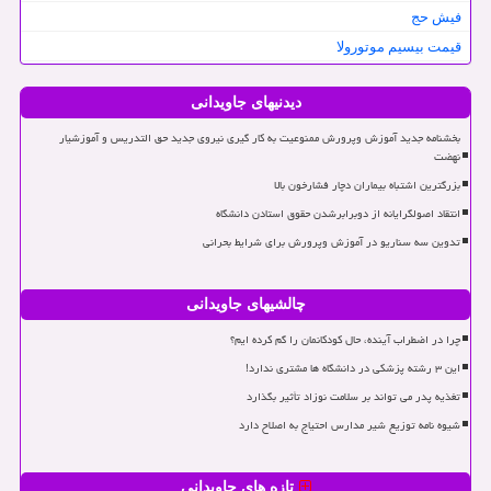
فیش حج
قیمت بیسیم موتورولا
دیدنیهای جاویدانی
بخشنامه جدید آموزش وپرورش ممنوعیت به کار گیری نیروی جدید حق التدریس و آموزشیار
نهضت
بزرگترین اشتباه بیماران دچار فشارخون بالا
انتقاد اصولگرایانه از دوبرابرشدن حقوق استادن دانشگاه
تدوین سه سناریو در آموزش وپرورش برای شرایط بحرانی
چالشیهای جاویدانی
چرا در اضطراب آینده، حال کودکانمان را گم کرده ایم؟
این ۳ رشته پزشکی در دانشگاه ها مشتری ندارد!
تغذیه پدر می تواند بر سلامت نوزاد تأثیر بگذارد
شیوه نامه توزیع شیر مدارس احتیاج به اصلاح دارد
تازه های جاویدانی