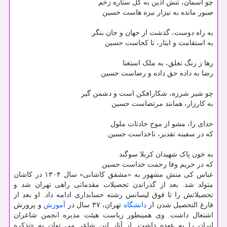
چو آسمان، تنش آذین به گُل ستاره زخم
صبور مانده به نیزار نیزه هاست حسین
به راه دوست، گذشت از جهان و جان بنگر
به استقامت و ایثار، تا کجاست حسین
رها ز رنگ تعلق، به ملک استغنا
رضا به داده حق داده و رضاست حسین
چو شیر شرزه، شکارافکن است و دشمن گیر
به کارزار، همانند مرتضاست حسین
خدای را، مشو از موج حادثات ملول
که در سفینه تقدیر، ناخداست حسین
به خون پاک شهیدان کربلا سوگند
که در حریم وفا رحمت خداست حسین
عباس کی منش مشهور به «مشفق کاشانی» سال ۱۳۰۴ در کاشان
متولد شد. بعد از گذراندن تحصیلات مقدماتی راهی تهران شد و
تحصیلاتش را تا فوق لیسانس رشته حسابداری ادامه داد. او بعد از
فارغ التحصیل شدن از
دانشگاه
تهران، ۳۷ سال در
آموزش
و پرورش
اشتغال داشت. وی همینطور ریاست هیئت مدیره انجمن شاعران
ایران را به عهده داشت. از آثار این شاعر می توان به «تذکره