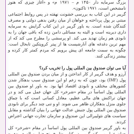
بزرگ سرمایه دار ۱۴۵۰ م – ۱۹۷۱ م» و «آغاز چیزی که هنوز
نامشخص است، ۱۹۷۱ تاکنون».
گریبر در این کتاب به بررسی خشونت نهفته در پس روابط اجتماعی
مبتنی بر پول پرداخته و خواهان از میان رفتن بدهی دولتی و مصرف
کنندگان شده است. به باور گریبر در این کتاب گرایش به سرمایه
داری دیرینه است و البته به مسائلی دامن زده که باقی جهان را به
نابودی هم زمان تهدید می کند. او پرسشی را مطرح می کند که از
مهم ترین دغدغه های آنارشیست ها از پیتر کروپتکین تابحال است:
چگونه به سمت جامعه ای پیش برویم که مردم کمتر کار کرده و
بیشتر زندگی کنند.
آیا می توان صندوق بین المللی پول را تخریب کرد؟
آرزو و هدف گریبر از کار انداختن و از میان بردن صندوق بین المللی
پول (IMF) بود، چون که به زعم او این صندوق سبب بدهکار شدن
کشورهای مختلف و نابودی اقتصاد آنها بود. به باور او صندوق بین
المللی پول اساساً در مقام «شرخر» کل جهان عمل می کند و در
جهان تراکنش های مالی عظیم، معادل کسانی است که با چماق
جلوی منزل بدهکاران ظاهر می شوند. او و تنی چند دیگر برای نابودی
صندوق بین المللی پول جنبش عدالت جهانی را بنیان گذاشته و مقابل
سیاست های نئولیبرالی این صندوق و سازمان تجارت جهانی اعتراض
کردند.
به باور گریبر صندوق بین المللی پول اساساً در مقام «شرخر» کل
جهان عمل می کند گریبر در کتاب «تاریخ پنج هزار ساله ی بدهی»