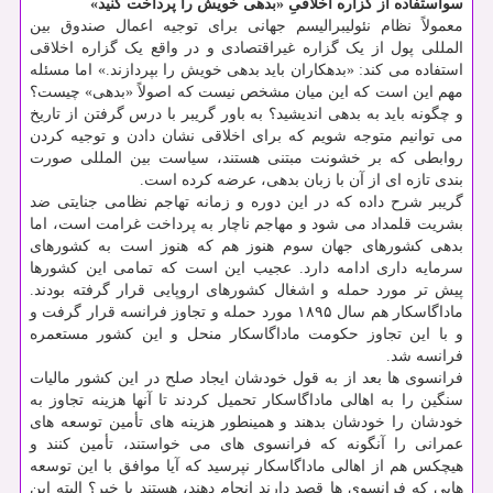
سواستفاده از گزاره اخلاقیِ «بدهی خویش را پرداخت کنید»
معمولاً نظام نئولیبرالیسم جهانی برای توجیه اعمال صندوق بین
المللی پول از یک گزاره غیراقتصادی و در واقع یک گزاره اخلاقی
استفاده می کند: «بدهکاران باید بدهی خویش را بپردازند.» اما مسئله
مهم این است که این میان مشخص نیست که اصولاً «بدهی» چیست؟
و چگونه باید به بدهی اندیشید؟ به باور گریبر با درس گرفتن از تاریخ
می توانیم متوجه شویم که برای اخلاقی نشان دادن و توجیه کردن
روابطی که بر خشونت مبتنی هستند، سیاست بین المللی صورت
بندی تازه ای از آن با زبان بدهی، عرضه کرده است.
گریبر شرح داده که در این دوره و زمانه تهاجم نظامی جنایتی ضد
بشریت قلمداد می شود و مهاجم ناچار به پرداخت غرامت است، اما
بدهی کشورهای جهان سوم هنوز هم که هنوز است به کشورهای
سرمایه داری ادامه دارد. عجیب این است که تمامی این کشورها
پیش تر مورد حمله و اشغال کشورهای اروپایی قرار گرفته بودند.
ماداگاسکار هم سال ۱۸۹۵ مورد حمله و تجاوز فرانسه قرار گرفت و
و با این تجاوز حکومت ماداگاسکار منحل و این کشور مستعمره
فرانسه شد.
فرانسوی ها بعد از به قول خودشان ایجاد صلح در این کشور مالیات
سنگین را به اهالی ماداگاسکار تحمیل کردند تا آنها هزینه تجاوز به
خودشان را خودشان بدهند و همینطور هزینه های تأمین توسعه های
عمرانی را آنگونه که فرانسوی های می خواستند، تأمین کنند و
هیچکس هم از اهالی ماداگاسکار نپرسید که آیا موافق با این توسعه
هایی که فرانسوی ها قصد دارند انجام دهند، هستند یا خیر؟ البته این