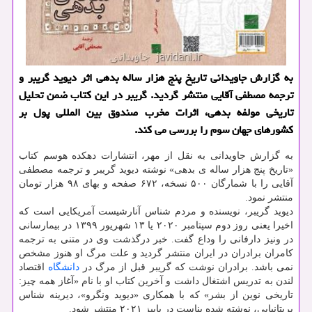
به گزارش جاویدانی تاریخ پنج هزار ساله بدهی اثر دیوید گریبر و
ترجمه مصطفی آقایی منتشر گردید. گریبر در این كتاب ضمن تحلیل
تاریخی مولفه بدهی، اثرات مخرب صندوق بین المللی پول بر
كشورهای جهان سوم را بررسی می كند.
به گزارش جاویدانی به نقل از مهر، انتشارات دهکده هوسم کتاب
«تاریخ پنج هزار ساله ی بدهی» نوشته دیوید گریبر و ترجمه مصطفی
آقایی را با شمارگان ۵۰۰ نسخه، ۶۷۲ صفحه و بهای ۹۸ هزار تومان
منتشر نمود.
دیوید گریبر، نویسنده و مردم شناس آنارشیست آمریکایی است که
اخیرا یعنی روز دوم سپتامبر ۲۰۲۰ یا ۱۳ شهریور ۱۳۹۹ در بیمارسانی
در ونیز دارفانی را وداع گفت. خبر درگذشت وی در متنی به ترجمه
کامران برادران در ایران منتشر گردید و علت مرگ او هنوز مشخص
نمی باشد. برادران نوشت که گریبر قبل از مرگ در
دانشگاه
اقتصاد
لندن به تدریس اشتغال داشت و آخرین کتاب او با نام «آغاز همه چیز:
تاریخی نوین از بشر» که با همکاری «دیوید ونگرو»، دیرینه شناس
بریتانیایی، نوشته شده بناست در پاییز ۲۰۲۱ منتشر شود.