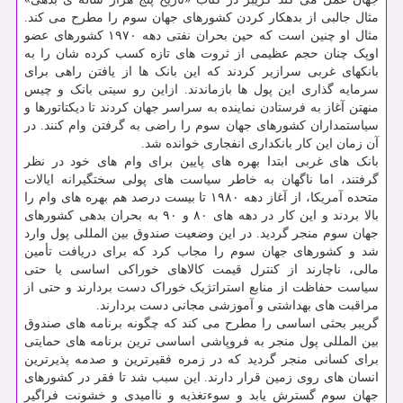
مثال جالبی از بدهکار کردن کشورهای جهان سوم را مطرح می کند.
مثال او چنین است که حین بحران نفتی دهه ۱۹۷۰ کشورهای عضو
اوپک چنان حجم عظیمی از ثروت های تازه کسب کرده شان را به
بانکهای غربی سرازیر کردند که این بانک ها از یافتن راهی برای
سرمایه گذاری این پول ها بازماندند. ازاین رو سیتی بانک و چیس
منهتن آغاز به فرستادن نماینده به سراسر جهان کردند تا دیکتاتورها و
سیاستمداران کشورهای جهان سوم را راضی به گرفتن وام کنند. در
آن زمان این کار بانکداری انفجاری خوانده شد.
بانک های غربی ابتدا بهره های پایین برای وام های خود در نظر
گرفتند، اما ناگهان به خاطر سیاست های پولی سختگیرانه ایالات
متحده آمریکا، از آغاز دهه ۱۹۸۰ تا بیست درصد هم بهره های وام را
بالا بردند و این کار در دهه های ۸۰ و ۹۰ به بحران بدهی کشورهای
جهان سوم منجر گردید. در این وضعیت صندوق بین المللی پول وارد
شد و کشورهای جهان سوم را مجاب کرد که برای دریافت تأمین
مالی، ناچارند از کنترل قیمت کالاهای خوراکی اساسی یا حتی
سیاست حفاظت از منابع استراتژیک خوراک دست بردارند و حتی از
مراقبت های بهداشتی و آموزشی مجانی دست بردارند.
گریبر بحثی اساسی را مطرح می کند که چگونه برنامه های صندوق
بین المللی پول منجر به فروپاشی اساسی ترین برنامه های حمایتی
برای کسانی منجر گردید که در زمره فقیرترین و صدمه پذیرترین
انسان های روی زمین قرار دارند. این سبب شد تا فقر در کشورهای
جهان سوم گسترش یابد و سوءتغذیه و ناامیدی و خشونت فراگیر