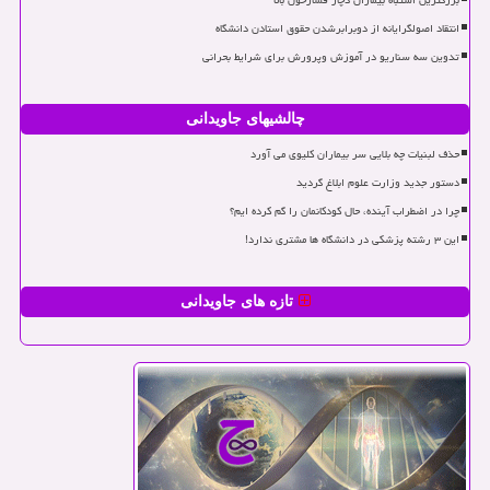
بزرگترین اشتباه بیماران دچار فشارخون بالا
انتقاد اصولگرایانه از دوبرابرشدن حقوق استادن دانشگاه
تدوین سه سناریو در آموزش وپرورش برای شرایط بحرانی
چالشیهای جاویدانی
حذف لبنیات چه بلایی سر بیماران کلیوی می آورد
دستور جدید وزارت علوم ابلاغ گردید
چرا در اضطراب آینده، حال کودکانمان را گم کرده ایم؟
این ۳ رشته پزشکی در دانشگاه ها مشتری ندارد!
تازه های جاویدانی