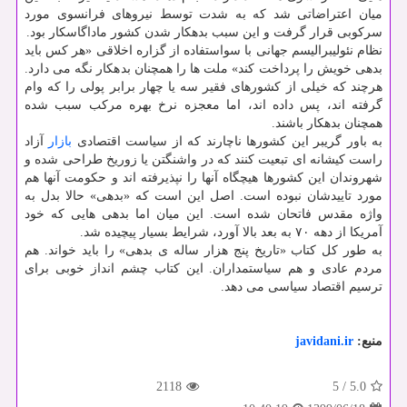
میان اعتراضاتی شد که به شدت توسط نیروهای فرانسوی مورد
سرکوبی قرار گرفت و این سبب بدهکار شدن کشور ماداگاسکار بود.
نظام نئولیبرالیسم جهانی با سواستفاده از گزاره اخلاقی «هر کس باید
بدهی خویش را پرداخت کند» ملت ها را همچنان بدهکار نگه می دارد.
هرچند که خیلی از کشورهای فقیر سه یا چهار برابر پولی را که وام
گرفته اند، پس داده اند، اما معجزه نرخ بهره مرکب سبب شده
همچنان بدهکار باشند.
به باور گریبر این کشورها ناچارند که از سیاست اقتصادی
بازار
آزاد
راست کیشانه ای تبعیت کنند که در واشنگتن یا زوریخ طراحی شده و
شهروندان این کشورها هیچگاه آنها را نپذیرفته اند و حکومت آنها هم
مورد تاییدشان نبوده است. اصل این است که «بدهی» حالا بدل به
واژه مقدس فاتحان شده است. این میان اما بدهی هایی که خود
آمریکا از دهه ۷۰ به بعد بالا آورد، شرایط بسیار پیچیده شد.
به طور کل کتاب «تاریخ پنج هزار ساله ی بدهی» را باید خواند. هم
مردم عادی و هم سیاستمداران. این کتاب چشم انداز خوبی برای
ترسیم اقتصاد سیاسی می دهد.
منبع:
javidani.ir
2118
5
/
5.0