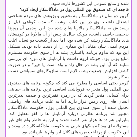
شده و منابع عمومی این کشورها غارت شود.
فاجعه ای که صندوق بین المللی پول در ماداگاسکار ایجاد کرد؟
گریبر دو سال در ماداگاسکار به تحقیق و پژوهش های مردم شناختی
اشتغال داشت. وی در این کتاب نوشت که مدت کوتاهی قبل از
رسیدنش به ماداگاسکار مالاریا شایع شده بود. این اپیدمی آن روزها
بدخیمی خاصی داشت، چونکه سال ها پیش از آن مالاریا در کوهستان
های ماداگاسکار ریشه کن شده بود، اما بعد از گذشت دو نسل، اغلب
مردم ایمنی شان مقابل این بیماری را از دست داده بودند. مشکل
این بود که تداوم برنامه پاکسازی پشه ها از سوی حکومت مستلزم
منابع پولی بود، چونکه لزوم داشت با آزمایش های دوره ای بررسی
نمایند که آیا این پشه در حال زاد و ولد است یا خیر؟ و در صورت
کشف افزایش جمعیت پشه، لازم است سازوکارهای سمپاشی دست
به کار شوند.
گریبر بحثی اساسی را مطرح می کند که چگونه برنامه های صندوق
بین المللی پول منجر به فروپاشی اساسی ترین برنامه های حمایتی
برای کسانی منجر گردید که در زمره فقیرترین و صدمه پذیرترین
انسان های روی زمین قرار دارند اما به علت برنامه های ریاضتی
تحمیل شده از سوی صندوق بین المللی پول، حکومت ماداگاسکار
مجبور شد برنامه نظارتی درباره آزمایش ها را لغو تعطیل کند.
بنابراین هم ده ها هزار نفر کشته شدند و این به خاطر وام های غیر
مسئولانه ای بود که بانکهای غربی به حکومت ماداگاسکار داده بودند و
این حکومت از پرداخت بهره های کلان این وام ها بازمانده بود.