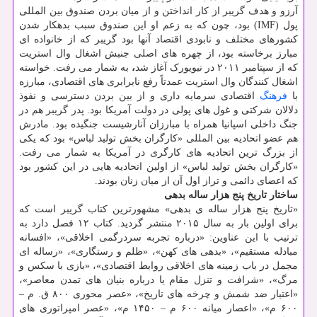
آرزو و هدف گریبر از کار انداختن و از میان بردن صندوق بین المللی
پول (IMF) بود، چون که به زعم او این صندوق سبب بدهکار شدن
کشورهای مختلف و نابودی اقتصاد آنها بود گریبر که از خانواده ای
مبارز برخاسته بود، از چهره های اصلی جنبش اشغال وال استریت
که از سپتامبر ۲۰۱۱ در نیویورک آغاز شد
،
به شمار می رفت. خواسته
اشغال کنندگان وال استریت عمدتاً رفع نابرابری های اقتصادی، مبارزه
با
فرهنگ
اقتصادی سرمایه داری و از بین بردن دسترسی و نفوذ
دلالان شرکتی و غول های پولی در دولت آمریکا بود. پدر گریبر هم در
جنگ داخلی اسپانیا همراه با مبارزان آنارشیست جنگیده بود. مادرش
هم عضو اتحادیه بین المللی «کارگران بخش تولید لباس» بود که یکی
از بزرگ ترین اتحادیه های کارگری در آمریکا به شمار می رفت.
«کارگران بخش تولید لباس» از اولین اتحادیه هایی در این کشور بود
که اعضای دائمی و تراز اول آن از میان زنان بودند.
ساختار تاریخ پنج هزار ساله بدهی
«تاریخ پنج هزار ساله ی بدهی» مشهورترین کتاب گریبر است که
برای اولین بار به سال ۲۰۱۵ منتشر گردید. کتاب ۱۲ فصل دارد به
ترتیب با این عناوین: «درباره تجربه سردرگمی اخلاقی»، «افسانه
مبادله مستقیم»، «بدهی های کهن»، «ظلم و رستگاری»، «رساله ای
مجمل در باب زمینه های اخلاقی روابط اقتصادی»، «بازی با سکس و
مرگ»، «شرافت و تنزل مقام یا درباره بنیان های تمدن معاصر»،
«اعتبار ضد شمش و چرخه های تاریخ»، «عصر محوری ۸۰۰ ق. م –
۶۰۰ م»، «اعصار میانه ۶۰۰ م – ۱۴۵۰ م»، «عصر امپراتوری های