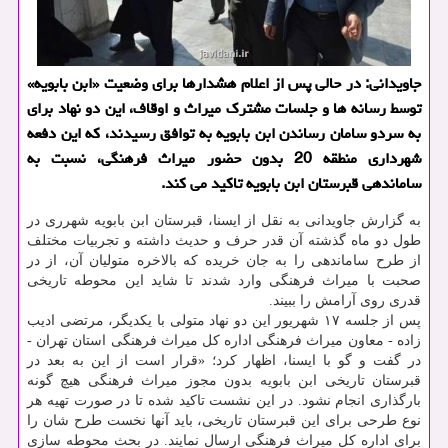
جاویدانی: در حالی پس از اعلام هشدارها برای وضعیت «ابن بابویه»
توسط رسانه ها و جلسات مشترك میراث و اوقاف، این دو نهاد برای
به سردو سامان رساندن ابن بابویه به توافق رسیدند، كه این دفعه
شهرداری منطقه 20 بدون حضور میراث فرهنگی، نسبت به
ساماندهی قبرستان ابن بابویه تاكید می كند.
به گزارش جاویدانی به نقل از ایسنا، قبرستان ابن بابویه شهرری در
طول دو ماه گذشته آن قدر حرف و حدیث داشته و تجربیات مختلف
از طرح ساماندهی را به جان خریده که بالاخره متولیان آن، از در
صحبت با میراث فرهنگی وارد شدند تا شاید این محوطه تاریخی
قدری روی آرامش را ببیند.
پس از جلسه ۱۷ شهریور این دو نهاد متولی با یکدیگر، مرتضی ادیب
زاده - معاون میراث فرهنگی اداره کل میراث فرهنگی استان تهران -
در گفت و گو با ایسنا، اظهار کرد؛ «قرار است از این به بعد در
قبرستان تاریخی ابن بابویه بدون مجوز میراث فرهنگی هیچ گونه
بارگذاری انجام نشود. در این نشست تاکید شده تا در صورت تهیه هر
نوع طرحی برای این قبرستان تاریخی، باید آنها نخست طرح شان را
برای اداره کل میراث فرهنگی ارسال نمایند. در بحث محوطه سازی