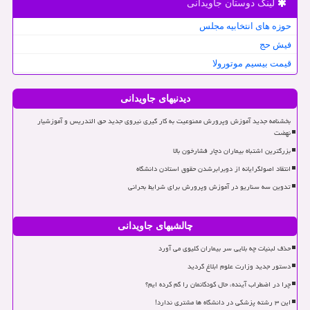
لینک دوستان جاویدانی
حوزه های انتخابیه مجلس
فیش حج
قیمت بیسیم موتورولا
دیدنیهای جاویدانی
بخشنامه جدید آموزش وپرورش ممنوعیت به کار گیری نیروی جدید حق التدریس و آموزشیار
نهضت
بزرگترین اشتباه بیماران دچار فشارخون بالا
انتقاد اصولگرایانه از دوبرابرشدن حقوق استادن دانشگاه
تدوین سه سناریو در آموزش وپرورش برای شرایط بحرانی
چالشیهای جاویدانی
حذف لبنیات چه بلایی سر بیماران کلیوی می آورد
دستور جدید وزارت علوم ابلاغ گردید
چرا در اضطراب آینده، حال کودکانمان را گم کرده ایم؟
این ۳ رشته پزشکی در دانشگاه ها مشتری ندارد!