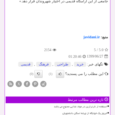
جامعی از این آرامگاه قدیمی در اختیار شهروندان قرار دهد.»
منبع:
javidani.ir
2154
5
/
5.0
1399/06/27
01:20:46
تگهای خبر:
خرید
,
طراحی
,
فرهنگ
,
قدیمی
این مطلب را می پسندید؟
(0)
(1)
X
تازه ترین مطالب مرتبط
استفاده از تارترازین در مواد غذایی ممنوع می باشد
خروج یک خوابگاه از چرخه اسکان دانشجویان