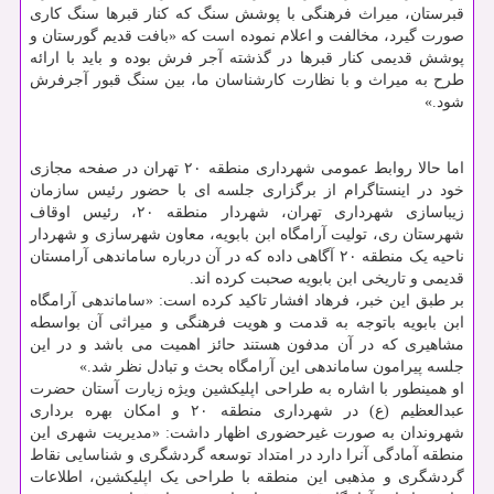
قبرستان، میراث فرهنگی با پوشش سنگ که کنار قبرها سنگ کاری
صورت گیرد، مخالفت و اعلام نموده است که «بافت قدیم گورستان و
پوشش قدیمی کنار قبرها در گذشته آجر فرش بوده و باید با ارائه
طرح به میراث و با نظارت کارشناسان ما، بین سنگ قبور آجرفرش
شود.»
اما حالا روابط عمومی شهرداری منطقه ۲۰ تهران در صفحه مجازی
خود در اینستاگرام از برگزاری جلسه ای با حضور رئیس سازمان
زیباسازی شهرداری تهران، شهردار منطقه ۲۰، رئیس اوقاف
شهرستان ری، تولیت آرامگاه ابن بابویه، معاون شهرسازی و شهردار
ناحیه یک منطقه ۲۰ آگاهی داده که در آن درباره ساماندهی آرامستان
قدیمی و تاریخی ابن بابویه صحبت کرده اند.
بر طبق این خبر، فرهاد افشار تاکید کرده است: «ساماندهی آرامگاه
ابن بابویه باتوجه به قدمت و هویت فرهنگی و میراثی آن بواسطه
مشاهیری که در آن مدفون هستند حائز اهمیت می باشد و در این
جلسه پیرامون ساماندهی این آرامگاه بحث و تبادل نظر شد.»
او همینطور با اشاره به طراحی اپلیکشین ویژه زیارت آستان حضرت
عبدالعظیم (ع) در شهرداری منطقه ۲۰ و امکان بهره برداری
شهروندان به صورت غیرحضوری اظهار داشت: «مدیریت شهری این
منطقه آمادگی آنرا دارد در امتداد توسعه گردشگری و شناسایی نقاط
گردشگری و مذهبی این منطقه با طراحی یک اپلیکشین، اطلاعات