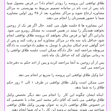
طلاق توافقی این پروسه را زودتر انجام داد؟ در فرض معمول شما
باید پس از ثبت نام در سامانه تصمیم مربوط به بهزیستی به مراکز
مشاوره ارجاع شوید و مراکز مشاوره بعد از ۴۵ روز اولین مشاوره
شما با حضور همسرتان را انجام می دهند.
این مشاوره ها ۵ جلسه طول می کشد .حال اگر هر یک از زوجین
نخواهند همدیگر را ببینند در همین قسمت به مشکل روبرو می شود.
بنابراین اگر آنها بر فرض مثال بخواهند که پروسه طلاق توافقی انجام
شود حداقل باید سه ماه در مراکز مشاوره آمد و رفت کنند و پس از
اخذ گواهی عدم امکان سازش با توسل به تنظیم دادخواست به دادگاه
مربوطه مراجعه کنند. حال دادگاه ممکن است جلسه طلاق توافقی را
به زمانی موکول کند که حداقل یک ماه باشد.
پس از آن زوجین به آنجا مراجعه کرده و پس از اخذ حکم به دفترخانه
مراجعه می کنند.
اما وکیل طلاق توافقی این پروسه را سریع تر انجام می دهد.
حتی ممکن است وکیل طلاق توافقی در ظرف ۱ الی ۲ روز حکم
طلاق را به شما بدهد.
اینکه ایشان چگونه این کار را انجام می دهد دیگر تخصص وکیل
طلاق توافقی می باشد که آقای دکتر محمد امیر نجات با تخصصی که
در خصوص طلاق توافقی دارند به عنوان بهترین وکیل طلاق توافقی
شناخته می شوند. میتوانند پروسه این کار را برای شما انجام دهند.