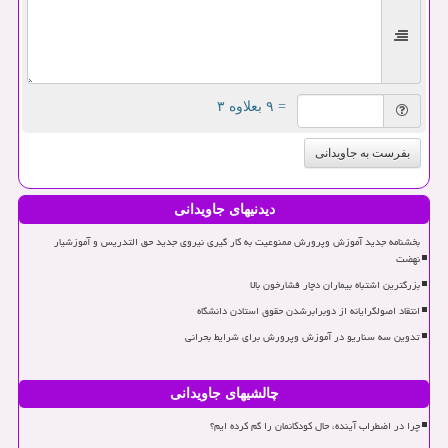
= ۹ بعلاوه ۳
بفرست به جاویدانی
دیدنیهای جاویدانی
بخشنامه جدید آموزش وپرورش ممنوعیت به کار گیری نیروی جدید حق التدریس و آموزشیار
نهضت
بزرگترین اشتباه بیماران دچار فشارخون بالا
انتقاد اصولگرایانه از دوبرابرشدن حقوق استادن دانشگاه
تدوین سه سناریو در آموزش وپرورش برای شرایط بحرانی
چالشیهای جاویدانی
چرا در اضطراب آینده، حال کودکانمان را گم کرده ایم؟