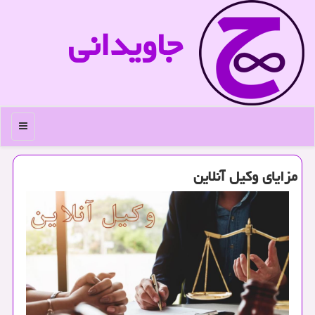
جاویدانی
منو
مزایای وكیل آنلاین