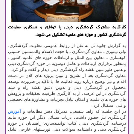
كارگروه مشترك گردشگری دینی با توافق و همكاری معاونت
گردشگری كشور و حوزه های علمیه تشكیل می شود.
به گزارش جاویدانی به نقل از روابط عمومی معاونت گردشگری،
ولی تیموری ـ معاون گردشگری ـ با حجت الاسلام والمسلمین حسینی
کوهساری ـ معاون بین الملل و ارتباطات حوزه های علمیه کشور ـ
بمنظور برقراری ارتباطات و تعامل دوسویه در حوزه گردشگری دینی
و همین طور تببین نقشه راه گردشگری دینی دیدار و گفت و گو کرد.
معاون گردشگری بعد از تشریح و تبیین پروژه های کلان در دست
اقدام و نیز توضیح درباره روند فعالیت ها، با تاکید بر ضرورت توسعه
محصول در گردشگری دینی و تدوین دقیق نقشه راه و سند
گردشگری در این عرصه، از به کارگیری ظرفیت تحقیقات و پژوهش
های حوزه های علمیه و امکان تبادل تجربیات و مشاوره های تخصصی
و فنی استقبال کرد.
در این جلسه که زاهد شفیعی، مدیرکل دفتر مطالعات و
آموزش
گردشگری نیز حضور داشت، درباب مسائل دیگر این حوزه مانند
درسنامه گردشگری دینی، کتاب توانمندسازی راهنمایان در حوزه
گردشگری دینی و دانشنامه سوالات دینی توریستهای خارجی تبادل