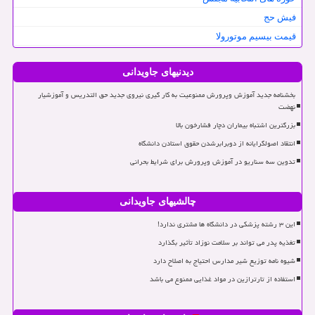
فیش حج
قیمت بیسیم موتورولا
دیدنیهای جاویدانی
بخشنامه جدید آموزش وپرورش ممنوعیت به کار گیری نیروی جدید حق التدریس و آموزشیار
نهضت
بزرگترین اشتباه بیماران دچار فشارخون بالا
انتقاد اصولگرایانه از دوبرابرشدن حقوق استادن دانشگاه
تدوین سه سناریو در آموزش وپرورش برای شرایط بحرانی
چالشیهای جاویدانی
این ۳ رشته پزشکی در دانشگاه ها مشتری ندارد!
تغذیه پدر می تواند بر سلامت نوزاد تأثیر بگذارد
شیوه نامه توزیع شیر مدارس احتیاج به اصلاح دارد
استفاده از تارترازین در مواد غذایی ممنوع می باشد