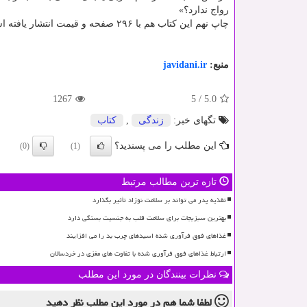
رواج ندارد؟»
چاپ نهم این کتاب هم با ۲۹۶ صفحه و قیمت انتشار یافته است.
منبع:
javidani.ir
1267
5
/
5.0
تگهای خبر:
زندگی
,
كتاب
این مطلب را می پسندید؟
(0)
(1)
تازه ترین مطالب مرتبط
تغذیه پدر می تواند بر سلامت نوزاد تأثیر بگذارد
بهترین سبزیجات برای سلامت قلب به جنسیت بستگی دارد
غذاهای فوق فرآوری شده اسیدهای چرب بد را می افزایند
ارتباط غذاهای فوق فرآوری شده با تفاوت های مغزی در خردسالان
نظرات بینندگان در مورد این مطلب
لطفا شما هم
در مورد این مطلب
نظر دهید