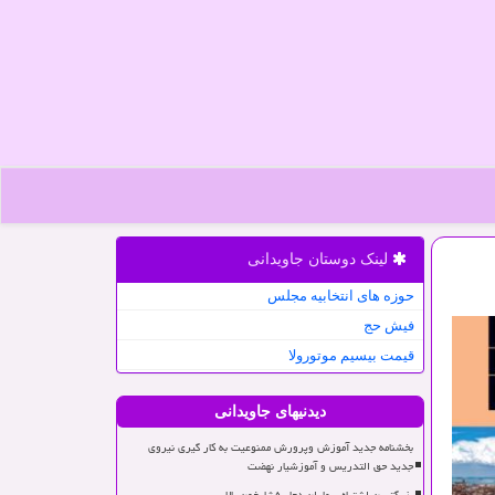
لینک دوستان جاویدانی
حوزه های انتخابیه مجلس
فیش حج
قیمت بیسیم موتورولا
دیدنیهای جاویدانی
بخشنامه جدید آموزش وپرورش ممنوعیت به کار گیری نیروی
جدید حق التدریس و آموزشیار نهضت