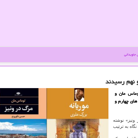
جاویدانی
و نهم رسیدند
وماس مان و
های چهارم و
ونیز» نوشته
گاه به ترتیب