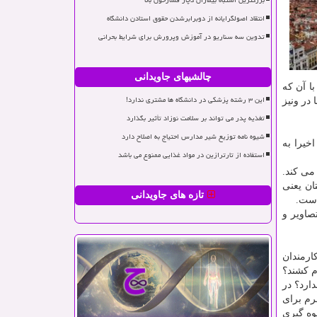
بزرگترین اشتباه بیماران دچار فشارخون بالا
انتقاد اصولگرایانه از دوبرابرشدن حقوق استادن دانشگاه
تدوین سه سناریو در آموزش وپرورش برای شرایط بحرانی
چالشیهای جاویدانی
ا آن که
این ۳ رشته پزشکی در دانشگاه ها مشتری ندارد!
در ونیز
تغذیه پدر می تواند بر سلامت نوزاد تأثیر بگذارد
شیوه نامه توزیع شیر مدارس احتیاج به اصلاح دارد
خیرا به
استفاده از تارترازین در مواد غذایی ممنوع می باشد
می کند.
ان یعنی
تازه های جاویدانی
است.
صاویر و
ارمندان
دم کشند؟
ارد؟ در
رم برای
وه گیری