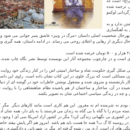
راغ» است که
 ترجمه شده
گردانی لوکینو
ن ندارد و به
 به آهنگسازی
رد. بهرحال شخصیت اصلی داستان «مرگ در ونیز» عاشق پسر جوانی می شود و ب
حال دیگری از رهایی و اعتلای روحی می رساند. در ادامه داستان، همه گیری وبا 
ی است و در چارچوب مجموعه آثار این نویسنده توسط نشر نگاه چاپ شده، ا
ی شکل گیری حکومت شاه و ساختار امنیتی اش را در کنار زندگی خود روایت 
 مسائلی است که بزرگ علوی در این کتاب نشان داده است. راوی این داست
کار بازنشسته و منزوی شده و مشغول نوشتن خاطرات خود در گوشه ای از دنی
یده در آن، ساختار و ساختمان از هم پاشیده نظام شاهنشاهی را با روایت ت
 و چه در زندگی سیاسی اجتماعی شان به تصویر بکشد.
بودم نه شرمنده ام نه مغرور. این هم کاری است مانند کارهای دیگر. مگر ک
ته مردم را با گناه یا بی گناه به زندان می فرستند یا به پای دار، همه شان آ
در کشوری بی نگهبانی زندگی کرد؟ مگر در کشور آزاد امریکا سی آی ا وجود ند
ر روسیه کا گ ب؟ همه جا هست باید هم باشد. امروز هم اگر پایش بیفتد حاض
ستگی های آن است. آری من رشوه گرفته ام. مگر در شهربانی و دادگستری رش