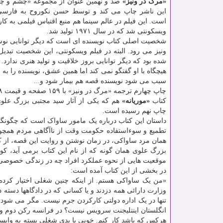
«مرگ در ونیز»
صد و نهمین عنوان از مجموعه «چشم و چ
این ناشر چاپ می کند و توسط حسن نکوروح به فارسی
است. این فیلم در عالم سینما هم منبع اقتباس فیلمی به کار
ویسکونتی شد که در سال ۱۹۷۱ تولید شد.
شخصیت اصلی کتاب نویسنده ای است که دیگر توانایی نوشت
ونیز می رود. البته در فیلم ویسکونتی، این شخصیت تبدیل
شده بود که دیگر توانایی بروز خلاقیت و تولید هنری ندا
هیچگاه با او گفتگو نمی کند اما همین عشق، نویسنده را به 
سبب می شود نویسنده قصه هم بیمار شود و...
چاپ چهارم ترجمه «مرگ در ونیز» با ۱۵۹ صفحه و قیمت ۲۸ هزار و ۵۰۰ تومان عرضه شده است.
کتاب
«موریانه»
هم که یکی از آثار سید مجتبی بزرگ علو
چاپ نهم رسیده است.
داستان این کتاب درباره یک مامور ساواک است که چگونگ
تطمیع و سوءاستفاده حکومت وقت از ناآگاهی مردم همچون
همان مرد ساواکی، در زمان نوشتن و روایت این قصه، از 
بزرگ علوی همان گونه که از نام این کتاب برمی آید، کوش
موقعیت هایی از نحوه عملکرد افراد چه در زندگی خصوصی
در بخشی از این کتاب آمده است:
«من یک ساواکی هستم. از اینکه چنین شغلی اختیار کرده 
وزارت دارائی همه دزدند و یا کسانی که در دادگاهها دسته دس
تنها در یک اداره دولتی کارکردن جرم نیست. مگر می شود 
انگلستان اینتلیجنت سرویس نیست؟ در فرانسه رکن دوم و د
هرکس که باشد کار کنم. خوبی یا بدی شغلی بسته به واب