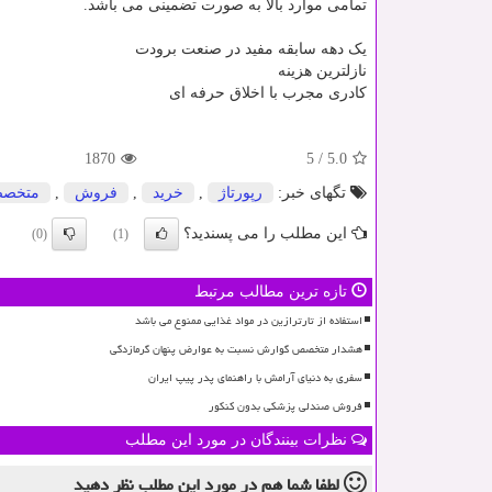
تمامی موارد بالا به صورت تضمینی می باشد.
یک دهه سابقه مفید در صنعت برودت
نازلترین هزینه
کادری مجرب با اخلاق حرفه ای
1870
5
/
5.0
تگهای خبر:
رپورتاژ
,
خرید
,
فروش
,
متخص
این مطلب را می پسندید؟
(0)
(1)
تازه ترین مطالب مرتبط
استفاده از تارترازین در مواد غذایی ممنوع می باشد
هشدار متخصص گوارش نسبت به عوارض پنهان گرمازدگی
سفری به دنیای آرامش با راهنمای پدر پیپ ایران
فروش صندلی پزشکی بدون کنکور
نظرات بینندگان در مورد این مطلب
لطفا شما هم
در مورد این مطلب
نظر دهید