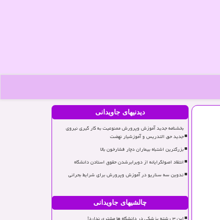
دیدنیهای جاویدانی
بخشنامه جدید آموزش وپرورش ممنوعیت به کار گیری نیروی
جدید حق التدریس و آموزشیار نهضت
بزرگترین اشتباه بیماران دچار فشارخون بالا
انتقاد اصولگرایانه از دوبرابرشدن حقوق استادن دانشگاه
تدوین سه سناریو در آموزش وپرورش برای شرایط بحرانی
چالشیهای جاویدانی
این ۳ رشته پزشکی در دانشگاه ها مشتری ندارد!