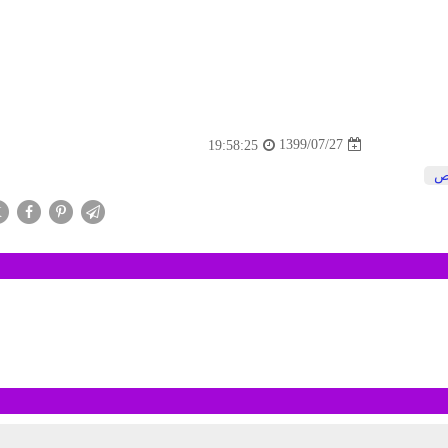
1399/07/27
19:58:25
ص
X