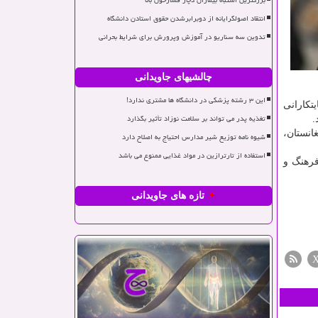
بزرگترین اشتباه بیماران دچار فشارخون بالا
انتقاد اصولگرایانه از دوبرابرشدن حقوق استادن دانشگاه
تدوین سه سناریو در آموزش وپرورش برای شرایط بحرانی
چالشیهای جاویدانی
این ۳ رشته پزشکی در دانشگاه ها مشتری ندارد!
تکارانی
تغذیه پدر می تواند بر سلامت نوزاد تأثیر بگذارد
.
انستان،
شیوه نامه توزیع شیر مدارس احتیاج به اصلاح دارد
استفاده از تارترازین در مواد غذایی ممنوع می باشد
فرهنگ و
تازه های جاویدانی