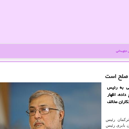
جاویدانی
ن صلح است
می به رئیس
اده، اظهار
كاران مخالف
ترکمان رئیس
ن بابری رئیس