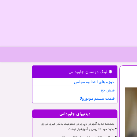
لینک دوستان جاویدانی
حوزه های انتخابیه مجلس
فیش حج
قیمت بیسیم موتورولا
دیدنیهای جاویدانی
بخشنامه جدید آموزش وپرورش ممنوعیت به کار گیری نیروی
جدید حق التدریس و آموزشیار نهضت