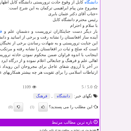
دانشگاه
کابل از وقوع حادث تروریستی دانشگاه کابل اظهار
مشروح متن پیام ابراهیمی ترکمان به این شرح است:
«جناب آقای دکتر عثمان بابری
رئیس محترم دانشگاه کابل
با سلام و احترام
بار دیگر دست جنایتکاران تروریست و دشمنانِ علم و
ف
آینده ساز افغانستان را نشانه رفت و برخی از اساتید و دا
این جنایت تروریستی و به شهادت رساندن برخی از نخبگان 
است که صلح و ثبات در افغانستان را نشانه رفته و مرتکب 
اینجانب با اندوه فراوان ضمن محکوم نمودن حادثه ترور
اهالی علم و فرهنگ و جنابعالی اعلام نموده و از درگاه ایز
در آخر با آرزوی شفای عاجل برای مجروحان این رویداد تأ
ارتباطات اسلامی را برای تقویت هر چه بیشتر همکاریهای 
1109
5
/
5.0
تگهای خبر:
دانشگاه
,
فرهنگ
این مطلب را می پسندید؟
(0)
(1)
تازه ترین مطالب مرتبط
تغذیه پدر می تواند بر سلامت نوزاد تأثیر بگذارد