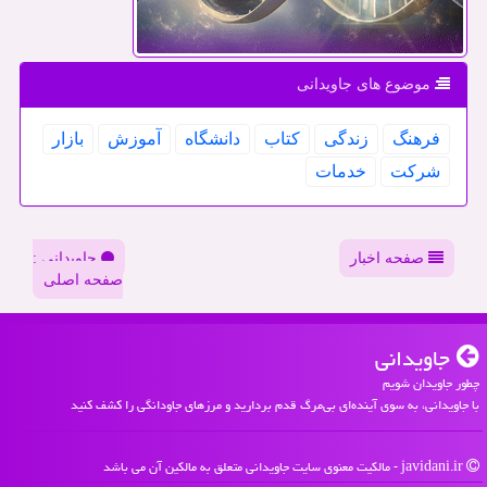
موضوع های جاویدانی
فرهنگ
زندگی
كتاب
دانشگاه
آموزش
بازار
شركت
خدمات
صفحه اخبار
جاویدانی :
صفحه اصلی
جاویدانی
چطور جاویدان شویم
با جاویدانی، به سوی آینده‌ای بی‌مرگ قدم بردارید و مرزهای جاودانگی را کشف کنید
javidani.ir - مالکیت معنوی سایت جاویدانی متعلق به مالکین آن می باشد