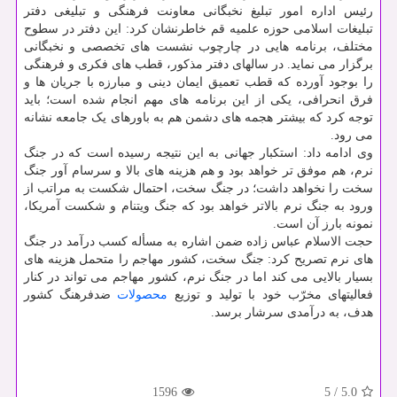
رئیس اداره امور تبلیغ نخبگانی معاونت فرهنگی و تبلیغی دفتر
تبلیغات اسلامی حوزه علمیه قم خاطرنشان کرد: این دفتر در سطوح
مختلف، برنامه هایی در چارچوب نشست های تخصصی و نخبگانی
برگزار می نماید. در سالهای دفتر مذکور، قطب های فکری و فرهنگی
را بوجود آورده که قطب تعمیق ایمان دینی و مبارزه با جریان ها و
فرق انحرافی، یکی از این برنامه های مهم انجام شده است؛ باید
توجه کرد که بیشتر هجمه های دشمن هم به باورهای یک جامعه نشانه
می رود.
وی ادامه داد: استکبار جهانی به این نتیجه رسیده است که در جنگ
نرم، هم موفق تر خواهد بود و هم هزینه های بالا و سرسام آور جنگ
سخت را نخواهد داشت؛ در جنگ سخت، احتمال شکست به مراتب از
ورود به جنگ نرم بالاتر خواهد بود که جنگ ویتنام و شکست آمریکا،
نمونه بارز آن است.
حجت الاسلام عباس زاده ضمن اشاره به مسأله کسب درآمد در جنگ
های نرم تصریح کرد: جنگ سخت، کشور مهاجم را متحمل هزینه های
بسیار بالایی می کند اما در جنگ نرم، کشور مهاجم می تواند در کنار
فعالیتهای مخرّب خود با تولید و توزیع
محصولات
ضدفرهنگ کشور
هدف، به درآمدی سرشار برسد.
1596
5
/
5.0