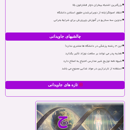
بزرگترین اشتباه بیماران دچار فشارخون بالا
انتقاد اصولگرایانه از دوبرابرشدن حقوق استادن دانشگاه
تدوین سه سناریو در آموزش وپرورش برای شرایط بحرانی
چالشیهای جاویدانی
این ۳ رشته پزشکی در دانشگاه ها مشتری ندارد!
تغذیه پدر می تواند بر سلامت نوزاد تأثیر بگذارد
شیوه نامه توزیع شیر مدارس احتیاج به اصلاح دارد
استفاده از تارترازین در مواد غذایی ممنوع می باشد
تازه های جاویدانی