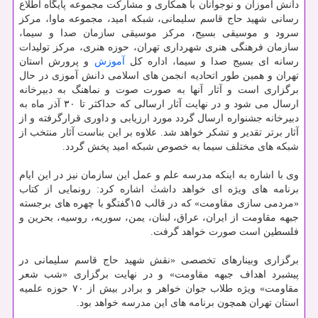
دانش آموزان و نوجوانان با همکاری و مشارکت مجموعه پایگاه اطلاع
رسانی شهید حاج قاسم سلیمانی، شبکه امید، مجموعه ماوا، مرکز
سرود و موسیقی بسیج، مرکز موسیقی سازمان صدا و سیما،
سازمان فرهنگی هنری شهرداری تهران، حوزه هنری، مرکز تولیدات
رسانه ای بسیج صدا و سیما، اداره کل
آموزش
و پرورش استان
تهران و همین طور اتحادیه انجمن های اسلامی دانش آموزی در حال
برگزاری است و آثار آنها به صورت صوت و نماهنگ به دبیرخانه
ارسال می شود و در نهایت آثار ارسالی که حداکثر تا ۳۰ آذر ماه به
دبیرخانه جشنواره ارسال گردد مورد ارزیابی و داوری قرارگرفته و از
آثار برتر تقدیر و تشکر خواهد شد. علاوه بر این بناست آثار منتخب از
شبکه های مختلف سیما به خصوص شبکه امید پخش گردد.
وی با اشاره به اینکه مدرسه علم و عمل این سازمان نیز در این ایام
برنامه های ویژه ای خواهد داشتٰ اشاره کرد: رونمایی از کتاب
«مردمی سازی مقاومت» که در قالب ۱۵گفتگو با چهره های برجسته
جبهه مقاومت از ایران، عراق، لبنان، یمن، سوریه، روسیه، بحرین و
فلسطین است صورت خواهد گرفت.
برگزاری وبینارهای تخصصی «نقش شهید حاج قاسم سلیمانی در
پیشبرد اهداف جبهه مقاومت» و در نهایت برگزاری «شب شعر
مقاومت» ویژه طلاب جوان خواهر و برادر بیش از ۷۰ حوزه علمیه
استان تهران همچون برنامه های این مدرسه خواهد بود.