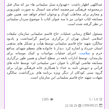
عبداللهی اظهار داشت: «عهدواره نسل سلیمانی ها» نیز که سال قبل
درمجموعه فرهنگی سرچشمه انجام شد امسال به صورت تلویزیونی
و مجازی برای مخاطب کودک و نوجوان انجام خواهد شد. همین طور
مسابقه کتاب خوانی نیز با سه عنوان کتاب با موضوع سردار سلیمانی
در نظر گرفته شده است.
مسئول اطلاع رسانی عملیات حاج قاسم سلیمانی سازمان تبلیغات
اسلامی استان تهران از برگزاری مراسم گرامیداشت و یادبود
سالگرد شهید حاج قاسم سلیمانی توسط هیأت و تشکل های مذهبی
استان خبرداد و اشاره کرد: دیدار با خانواده های معظم شهدای مدافع
حرم و
سلامت
، اجرای عملیات مواسات و کمک مومنانه برای
نیازمندان، توسط ادارات تابعه در سطح استان و همین طور برگزاری
مسابقه نقاشی کودکان با عنوان «من سلیمانی ام» توسط خانه های
قرآنی و «پویش نامه به خدا» با همکاری خانه فرهنگی بوژان برای
گروه سنی کودکان از دیگر ویژه برنامه های بزرگداشت سالگرد
شهادت شهید حاج قاسم سلیمانی این سازمان است.
1585
5
/
5.0
1399/09/25
22:58:29