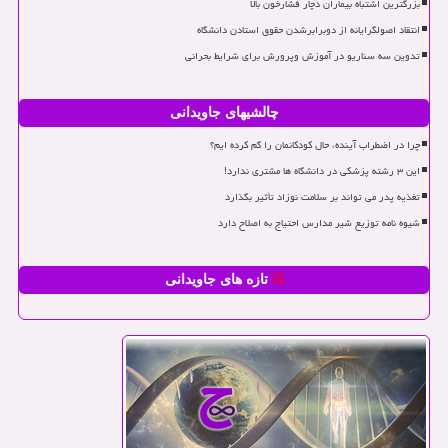
بزرگترین اشتباه بیماران دچار فشارخون بالا
انتقاد اصولگرایانه از دوبرابرشدن حقوق استادن دانشگاه
تدوین سه سناریو در آموزش وپرورش برای شرایط بحرانی
چالشیهای جاویدانی
چرا در اضطراب آینده، حال کودکانمان را گم کرده ایم؟
این ۳ رشته پزشکی در دانشگاه ها مشتری ندارد!
تغذیه پدر می تواند بر سلامت نوزاد تأثیر بگذارد
شیوه نامه توزیع شیر مدارس احتیاج به اصلاح دارد
تازه های جاویدانی