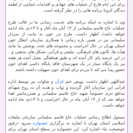
برای این ایام فارغ از عملیات های جهادی و اقدامات حمایتی از لطمه
دیدگان کرونا برنامه هایی را در نظر گرفته است.
وی با اشاره به اینکه برنامه های خدمت رسانی ما در قالب طرح
عملیات حاج قاسم سلیمانی از ۱۳ آبان ماه آغاز و تا ۱۳دی ماه ادامه
خواهد داشتٰ اظهار داشت: طرح نذر خون به نیابت از سردار
سلیمانی نیز در همین بازه زمانی با همکاری سازمان انتقال خون
استان تهران در حال اجراست و مجموعه های تحت پوشش ما مانند
هیأت ها، کانون های فرهنگی، تبلیغی و قرآنی، تشکل های مذهبی و...
در این عرصه پای کار آمده اند و طبق هماهنگی بعمل آمده هر هفته
نیز یک پایگاه سیار در یک شهرستان فاقد پایگاه دائمی اهدای خون
حضور پیدا می کند تا مردم برای اهدای خون سهولت داشته باشند.
عبداللهی اظهار داشت: پویش ختم
قرآن
و صلوات نیز توسط اداره
قرآنی این سازمان آغاز گردیده و ثواب و هدیه آن به روح شهدای
مدافع حرم خصوصاً شهید حاج قاسم سلیمانی و همرزمانش اهدا
خواهد شد که از ۱۳ آبان ماه در حال اجراست و تا ۱۳دی ماه ادامه
خواهد داشت.
مسئول اطلاع رسانی عملیات حاج قاسم سلیمانی سازمان تبلیغات
اسلامی استان تهران با اشاره به برگزاری
جشنواره
سرود «رفیق
خوشبخت ما» اشاره کرد: این جشنواره در سطح استان تهران برای