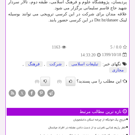
پردیسان، پژوهشگاه علوم و فرهنگ اسلامی، طبقه دوم، تالار سردار
شهید حاج قاسم سلیمانی برگزار می شود.
علاقه مندان برای شرکت در این کرسی ترویجی می توانند بوسیله
لینک Dte.bz/danaee در این کرسی حضور یابند.
1163
5
/
0.0
1399/10/18
14:33:20
تگهای خبر:
تبلیغات اسلامی
,
شركت
,
فرهنگ
,
مجازی
این مطلب را می پسندید؟
(0)
(0)
X
تازه ترین مطالب مرتبط
خروج یک خوابگاه از چرخه اسکان دانشجویان
خطر رژیم غذایی نامرتب و از دست دادن عضله در افراد میانسال