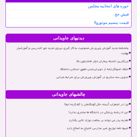
حوزه های انتخابیه مجلس
فیش حج
قیمت بیسیم موتورولا
دیدنیهای جاویدانی
بخشنامه جدید آموزش وپرورش ممنوعیت به کار گیری نیروی جدید حق التدریس و آموزشیار
نهضت
بزرگترین اشتباه بیماران دچار فشارخون بالا
انتقاد اصولگرایانه از دوبرابرشدن حقوق استادن دانشگاه
تدوین سه سناریو در آموزش وپرورش برای شرایط بحرانی
چالشیهای جاویدانی
چرا در اضطراب آینده، حال کودکانمان را گم کرده ایم؟
این ۳ رشته پزشکی در دانشگاه ها مشتری ندارد!
تغذیه پدر می تواند بر سلامت نوزاد تأثیر بگذارد
شیوه نامه توزیع شیر مدارس احتیاج به اصلاح دارد