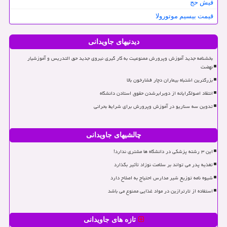
فیش حج
قیمت بیسیم موتورولا
دیدنیهای جاویدانی
بخشنامه جدید آموزش وپرورش ممنوعیت به کار گیری نیروی جدید حق التدریس و آموزشیار
نهضت
بزرگترین اشتباه بیماران دچار فشارخون بالا
انتقاد اصولگرایانه از دوبرابرشدن حقوق استادن دانشگاه
تدوین سه سناریو در آموزش وپرورش برای شرایط بحرانی
چالشیهای جاویدانی
این ۳ رشته پزشکی در دانشگاه ها مشتری ندارد!
تغذیه پدر می تواند بر سلامت نوزاد تأثیر بگذارد
شیوه نامه توزیع شیر مدارس احتیاج به اصلاح دارد
استفاده از تارترازین در مواد غذایی ممنوع می باشد
تازه های جاویدانی