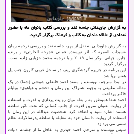
به گزارش جاویدانی جلسه نقد و بررسی کتاب بانوان ماه با حضور
تعدادی از علاقه مندان به کتاب و فرهنگ برگزار گردید.
به گزارش جاویدانی به نقل از مهر، جلسه نقد و بررسی ترجمه رمان
«سیدات القمر» که اثر نویسنده عمانی «جوخه الحارثی» و برنده
جایزه جهانی بوکر سال ۲۰۱۹ و با ترجمه محمد حزبایی زاده است،
برگزار گردید.
این برنامه در جزیره گردشگری ریف در ساحل غربی کارون جنب پل
هفتم برپا شد.
در ابتدا مترجم، نویسنده و منتقد احمد فاضلی شوشی (شفا) در یک
مقاله تطبیقی به وجوه اشتراک این رمان و «خشم و هیاهوی» ویلیام
فاکنر پرداخت.
احمد شفا همینطور به رابطه میان روایت پردازی و قدرت و استفاده
از روایت بعنوان تمرین قدرت از جانب کسانی که تحت تاثیر سلطه
هستند اشاره نمود و اضافه کرد: شخصیت عبدالله در این رمان با
استفاده از روایت داستان خود به مقابله با سلطه پدرسالارانه نظام
سنتی می پردازد.
سپس نویسنده و مترجم، احمد حیدری به تغافل ما از چشمه ادبیات