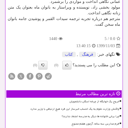
عمانی نگاهی انداخت و مواردی را برشمرد.
مولود بخشی زاد، نویسنده و ویراستار به بانوان ماه بعنوان یک متن
زنانه نگاهی انداخت.
مترجم هم درباره تجربه ترجمه سیدات القمر و پوشیدن جامه بانوان
ماه سخن گفت.
1440
5
/
0.0
1399/11/03
13:40:15
تگهای خبر:
فرهنگ
,
كتاب
این مطلب را می پسندید؟
(0)
(0)
X
تازه ترین مطالب مرتبط
خروج یک خوابگاه از چرخه اسکان دانشجویان
واکنش وزارت علوم به یک انتساب خبرساز این فرد هیچ ارتباطی با وزیر ندارد
چرا برخی خانواده ها دیگر به مدرسه اعتماد ندارند؟
فرم مدارس سه ساله، آزمون هفتم ممنوع