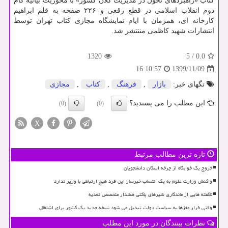
کتاب «راهبردهای تحول در مدیریت کلان کشور» با محوریت بیانیه گام
دوم انقلاب اسلامی در قطع رقعی و ۲۲۶ صفحه به قلم ابراهیم
کارخانه ای، همزمان با ایام نمایشگاه مجازی کتاب تهران توسط
انتشارات شهید کاظمی منتتشر شد.
1320
5
/
0.0
1399/11/09
16:10:57
تگهای خبر:
بازار
,
فرهنگ
,
كتاب
,
مجازی
این مطلب را می پسندید؟
(0)
(0)
X
تازه ترین مطالب مرتبط
خروج یک خوابگاه از چرخه اسکان دانشجویان
واکنش وزارت علوم به یک انتساب خبرساز این فرد هیچ ارتباطی با وزیر ندارد
ناگفته هایی از ماندگاری شیرهای پاکتی هشدار متخصص تغذیه
وقتی فرار مغزها به سیاست دولت تبدیل می شود نسخه جدید یک کشور برای اشتغال
نظرات بینندگان در مورد این مطلب