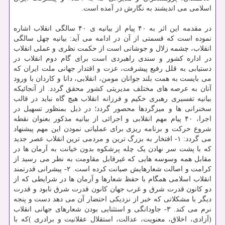
اسلامی می اندیشند به نگارش در آمده است.
در مقدمه این اثر به ۴۰ پیام از بیانیه ی ۴۰ سالگی انقلاب اشاره
نموده است که قسمتی از آن در ادامه می آید: بیانیه چهل سالگی
انقلاب، چشمه زلال و جوشانی است از حکمت نظری و عملی انقلاب
در اداره کشور و سندی راهبردی است برای گام دوم انقلاب در
دستیابی به قلل رفیع پیشرفت، عزت و اقتدار جهانی ملت ایران که
می بایست به همت بلند جوانان مومن، انقلابی، دانا و کاردان با ورود
آنان به عرصه های مختلف مدیریتی کشور محقق گردد. از آنجائیکه
بیانیه تفسیری رهبری حکیم و فرزانه انقلاب هیچ گاه نباید در قالب
سخنرانی ها و میزگردها محصور گردد؛ در ذیل بمنظور تسهیل در
اجرا، ۴۰ پیام مهم انقلابی و اجرائی از بیانیه مذکور بعنوان نقطه
شروع حرکت و برنامه ریزی برای عملیاتی نمودن این مهم پیشنهاد
می گردد: ۱- افتخار به بزرگ ترین و مردمی ترین انقلاب عصر جدید
که با پشت سر نهادن یک چله پرشکوه بدون خیانت به آرمان ها در
مقابل همه وسوسه هایی که غیرقابل مقاومت به نظر می رسید از
کرامت و اصالت شعارهایش صیانت کرده است. ۲- پیشرانی قدرتمند
انقلاب اسلامی همگام با حفظ شعارها و آرمان ها در شرایطی که از
دو کانون قدرت شرق و غرب جهان کانون قدرت شرق نابود و قدرت
دیگر با مشکلاتی که خبر از نزدیکی احتضار آن می دهد دست و پنجه
نرم می کند. ۳- جاودانگی و استثنایی بودن شعارهای جهانی انقلاب
(آزادی، اخلاق، معنویت، عدالت، استقلال عقلانیت و برادری )که با