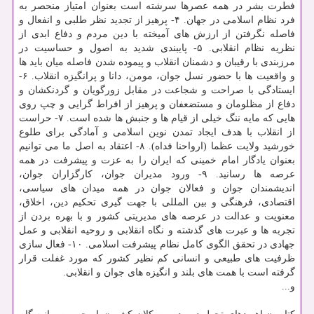
فطرت بشر در همه عصرها سرشته است بعنوان امتیاز منحصر به
فرد نظام اسلامی در جهان. ۴- پرهیز از تجدید نظر طلبی و انفعال و
فاصله نگرفتن از ارزش های آمیخته با دین مردم و دفاع ابدی از
نظریه نظام انقلابی. ۵- پایبندی شدید به اصول و حساسیت در
مرزبندی با رقیبان و دشمنان انقلاب و پیموده شدن فاصله میان باید ها
و واقعیت ها با حضور نسل جوان، مومن، دانا و پرانگیزه انقلاب. ۶-
ایستادگی با صراحت و شجاعت در مقابل زورگویان و گردنکشان و
دفاع از مظلومان و مستضعفان و پرهیز از افراط گرایی و چپ روی
هایی که مایه ننگ خیلی از قیام ها و جنبش ها شده است. ۷- حراست
از انقلاب با هدف ایجاد تمدن نوین اسلامی و آمادگی برای طلوع
خورشید ولایت عظما (ارواحنا فداه). ۸- اعتقاد به اصل ما می توانیم
بعنوان یادگار امام خمینی که ایران را به عزت و پیشرفت در همه
عرصه ها رسانید. ۹- ورود مدیران جوان، کارگزاران جوان،
اندیشمندان جوان و فعالان جوان در همه میدان های سیاسی،
اقتصادی، فرهنگی و بین المللی با جهت گیری تحکیم دین، اخلاق،
معنویت و عدالت در عرصه های مدیریتی کشور و با بهره بردن از
تجربه ها و عبرت های گذشته و نگاه انقلابی و روحیه انقلابی و عمل
جهادی در تحقق الگوی کامل نظام پیشرفت اسلامی. ۱۰- فعال سازی
ظرفیت های طبیعی و انسانی کم نظیر کشور که مورد غفلت قرار
گرفته است با همت های بلند و انگیزه های جوان و انقلابی.
و...