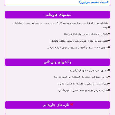
قیمت بیسیم موتورولا
دیدنیهای جاویدانی
بخشنامه جدید آموزش وپرورش ممنوعیت به کار گیری نیروی جدید حق التدریس و آموزشیار
نهضت
بزرگترین اشتباه بیماران دچار فشارخون بالا
انتقاد اصولگرایانه از دوبرابرشدن حقوق استادن دانشگاه
تدوین سه سناریو در آموزش وپرورش برای شرایط بحرانی
چالشیهای جاویدانی
دستور جدید وزارت علوم ابلاغ گردید
چرا در اضطراب آینده، حال کودکانمان را گم کرده ایم؟
این ۳ رشته پزشکی در دانشگاه ها مشتری ندارد!
تغذیه پدر می تواند بر سلامت نوزاد تأثیر بگذارد
تازه های جاویدانی