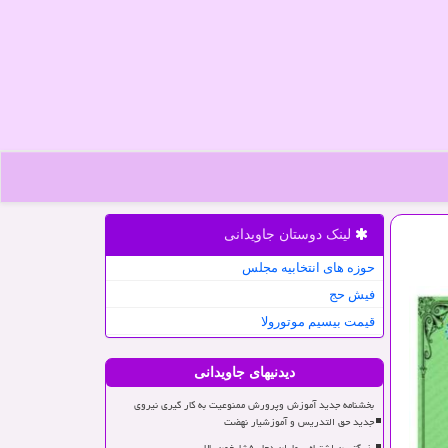
لینک دوستان جاویدانی
حوزه های انتخابیه مجلس
فیش حج
قیمت بیسیم موتورولا
دیدنیهای جاویدانی
بخشنامه جدید آموزش وپرورش ممنوعیت به کار گیری نیروی
جدید حق التدریس و آموزشیار نهضت