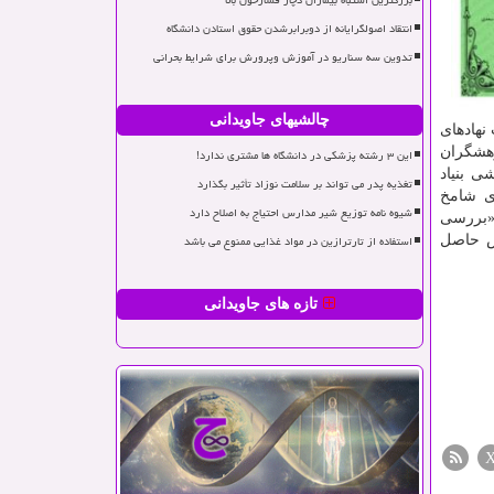
بزرگترین اشتباه بیماران دچار فشارخون بالا
انتقاد اصولگرایانه از دوبرابرشدن حقوق استادن دانشگاه
تدوین سه سناریو در آموزش وپرورش برای شرایط بحرانی
چالشیهای جاویدانی
 نهادهای
وهشگران
این ۳ رشته پزشکی در دانشگاه ها مشتری ندارد!
ی بنیاد
تغذیه پدر می تواند بر سلامت نوزاد تأثیر بگذارد
ای شامخ
شیوه نامه توزیع شیر مدارس احتیاج به اصلاح دارد
 «بررسی
استفاده از تارترازین در مواد غذایی ممنوع می باشد
طلاعات بیشتر می توانند با دبیرخانه وبینار به شماره تلفن: ۸۸۶۰۸۸۰۵ تماس حاصل
تازه های جاویدانی