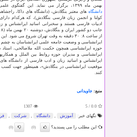
بهمن ماه ۱۳۹۹، برگزار می نماید. این گفتگوی علمی با مشارکت
دانشگاه
های معتبر بنگلادش، (دانشگاه های داکا، راجشاهی
کولنا و انجمن زبان فارسی بنگلادش)، که هرکدام دارای
ادبیات فارسی هستند و سخنرانی اساتید ایرانشناس و زب
از ساعت ۸: ۳۰ دقیقه به وقت تهران شروع می ش
ایرانشناسی و وضعیت جامعه علمی ایرانشناسان به چشم ان
حوزه ایرانشناسی همچون حکمت الله ملاصالحی، استاد دی
ایرانشناسی و مدیران حوزه روابط بین الملل و همکاریه
ایرانشناس و اساتید زبان و ادب فارسی از دانشگاه ها
کنند.
منبع:
جاویدانی
1307
5
/
0.0
تگهای خبر:
آموزش
,
دانشگاه
,
شركت
,
فر
این مطلب را می پسندید؟
(0)
(0)