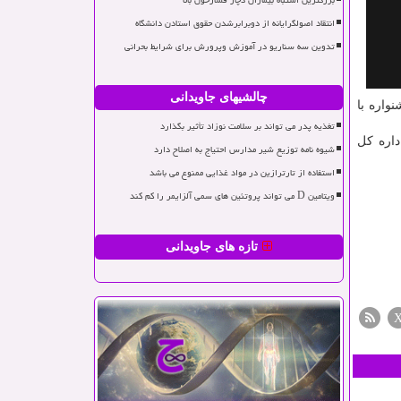
بزرگترین اشتباه بیماران دچار فشارخون بالا
انتقاد اصولگرایانه از دوبرابرشدن حقوق استادن دانشگاه
تدوین سه سناریو در آموزش وپرورش برای شرایط بحرانی
چالشیهای جاویدانی
واره با
تغذیه پدر می تواند بر سلامت نوزاد تأثیر بگذارد
شیوه نامه توزیع شیر مدارس احتیاج به اصلاح دارد
استفاده از تارترازین در مواد غذایی ممنوع می باشد
ویتامین D می تواند پروتئین های سمی آلزایمر را کم کند
تازه های جاویدانی