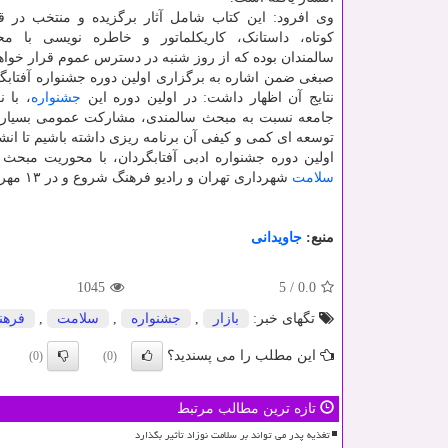
وی افرود: این کتاب شامل آثار برگزیده و منتخب در قا
کوتاه، داستانک، کاریکلماتور و خاطره نویسی با م
سالمندان بوده که از روز شنبه در دسترس عموم قرار خوا
صبغی ضمن اشاره به برگزاری اولین دوره جشنواره آفتاب
نتایج آن اظهار داشت: در اولین دوره این
جشنواره
، با 
جامعه نسبت به مبحث سالمندی، مشارکت عمومی بسیار دلگ
توسعه ای کمی و کیفی آن برنامه ریزی داشته باشیم تا انشا
اولین دوره جشنواره ادبی آفتابگردان، با محوریت مبحث سالمندان، از سال ۱۳۹۸، با مشارکت موسسه خا
سلامت
شهرداری تهران و رادیو فرهنگ شروع و در ۱۳ مهر ۱۳۹۹ مراسم اختتامیه آن برگزار گردید.
منبع:
جاویدانی
1045
5
/
0.0
تگهای خبر:
بازار
,
جشنواره
,
سلامت
,
فرهن
این مطلب را می پسندید؟
(0)
(0)
تازه ترین مطالب مرتبط
تغذیه پدر می تواند بر سلامت نوزاد تأثیر بگذارد