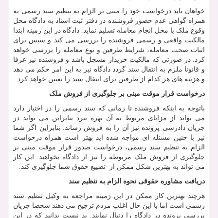
خواهان باید درخواست خود را مبنی بر الزام به تنظیم سند رسمی به
همراه گواهی عدم حضور فروشنده در دفتر ثبت اسناد به دادگاه محل
وقوع ملک یا محل انجام معامله تسلیم نماید. دادگاه در این زمینه ابتدا
مالکیت واقعی و رسمی فروشنده را بررسی می کند و سپس برای
اثبات صحت معامله، شرایط طرفین و نوع معامله را بررسی خواهد
کرد. در صورتی که مالکیت خریدار مسجل باشد و فروشنده نیز عرفا
و قانونا ملزم به انتقال سند گردد دادگاه نیز به این امر حکم می دهد
و هزینه های هر کدام از طرفین برای انتقال سند را تعیین خواهد کرد.
درخواست قرار موقت مبنی بر جلوگیری از فروش ملک
باتوجه به اینکه فروشنده تا زمانی که سند رسمی را در اختیار دارد
می تواند از مزایای مربوط به آن بهره ببرد بنابراین می تواند در
جریان دادرسی پرونده نیز آن را به فروش رساند. بنابراین اگر شما
نیز با چنین مسئله ای مواجه شده اید بهتر است همراه درخواست
الزام به تنظیم سند رسمی، درخواست صدور قرار موقت مبنی بر
جلوگیری از فروش ملک مربوطه را نیز از دادگاه بخواهید. این کار
می تواند به بهترین شکل ممکن از تضییع حقوق شما جلوگیری کند.
دریافت مشاوره حقوقی نحوه الزام به تنظیم سند
هرچند بهترین کار ممکن در این زمینه مراجعه به وکیل تنظیم سند
رسمی است اما با این حال اغلب مردم ترجیح می دهند شخصا جریان
بررسی پرونده در دادگاه را دنبال نمایند. بد نیست بدانید که در این