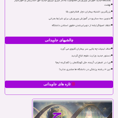
بخشنامه جدید آموزش وپرورش ممنوعیت به کار گیری نیروی جدید حق التدریس و آموزشیار
نهضت
بزرگترین اشتباه بیماران دچار فشارخون بالا
تدوین سه سناریو در آموزش وپرورش برای شرایط بحرانی
انتقاد اصولگرایانه از دوبرابرشدن حقوق استادن دانشگاه
چالشیهای جاویدانی
حذف لبنیات چه بلایی سر بیماران کلیوی می آورد
دستور جدید وزارت علوم ابلاغ گردید
چرا در اضطراب آینده، حال کودکانمان را گم کرده ایم؟
این ۳ رشته پزشکی در دانشگاه ها مشتری ندارد!
تازه های جاویدانی