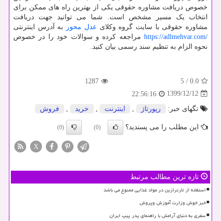
خصوص دریافت مشاوره حقوقی یکی از بهترین راه های ممکن برای
انتخاب یک مسیر مشخص است. شما می توانید جهت دریافت
مشاوره حقوقی با سایت گروه وکلای
عدل محور
به آدرس اینترنتی
https://adlmehvar.com/
مراجعه کرده و سوالات خود را در خصوص
نحوه الزام به تنظیم سند رسمی بیان کنید.
1287
5
/
0.0
1399/12/12
22:56:16
تگهای خبر:
رپورتاژ
,
اینترنت
,
خرید
,
فروش
این مطلب را می پسندید؟
(0)
(0)
X
تازه ترین مطالب مرتبط
استفاده از تارترازین در مواد غذایی ممنوع می باشد
خبر خوش وزارت آموزش وپروش
سفری به دنیای آرامش با راهنمای پدر پیپ ایران