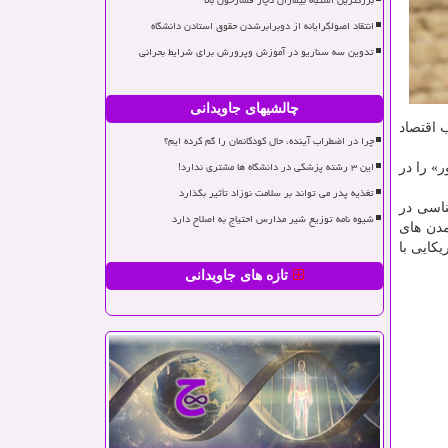
بزرگترین اشتباه بیماران دچار فشارخون بالا
انتقاد اصولگرایانه از دوبرابرشدن حقوق استادن دانشگاه
تدوین سه سناریو در آموزش وپرورش برای شرایط بحرانی
چالشیهای جاویدانی
 اقتصاد
چرا در اضطراب آینده، حال کودکانمان را گم کرده ایم؟
این ۳ رشته پزشکی در دانشگاه ها مشتری ندارد!
 طول تاریخ بوده است. در ژوئیه ۲۰۱۶، یونسکو «اور» را در
تغذیه پدر می تواند بر سلامت نوزاد تأثیر بگذارد
 شناسی در
شیوه نامه توزیع شیر مدارس احتیاج به اصلاح دارد
مدن های
کایی با
تازه های جاویدانی