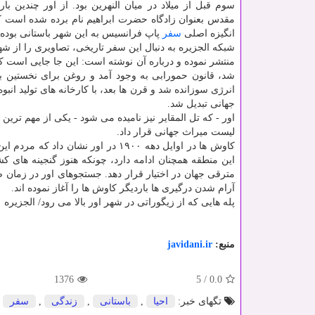
سوم قبل از میلاد در میان النهرین بود. از اور چندین بار
مقدس بعنوان زادگاه حضرت ابراهیم نام برده شده است که
انگیزه اصلی
سفر
پاپ فرانسیس به این شهر باستانی بوده 
شبکه الجزیره به دنبال این سفر تاریخی، تصاویری را از شه
منتشر نموده و درباره آن نوشته است: این جا جایی است ک
شد، قانون حمورابی به وجود آمد و روغن برای نخستین بار
انرژی سوزانده شد و قرن ها بعد، با کارخانه های تولید ان
جهانی تبدیل شد.
لیست میراث جهانی قرار داد.
کاوش ها در اوایل دهه ۱۹۰۰ در اور ن
این منطقه همچنان ادامه دارد، چونکه هنوز گنجینه های ک
مترقی جهان در اختیار قرار دهد. جستجوهای اور در زمان 
آرام شدن درگیری ها باردیگر کاوش ها را آغاز نموده اند.
پله هایی که از زیگوراتی در شهر اور بالا می رود/ الجزیره
منبع:
javidani.ir
1376
5
/
0.0
تگهای خبر:
احیا
,
باستانی
,
زندگی
,
سفر