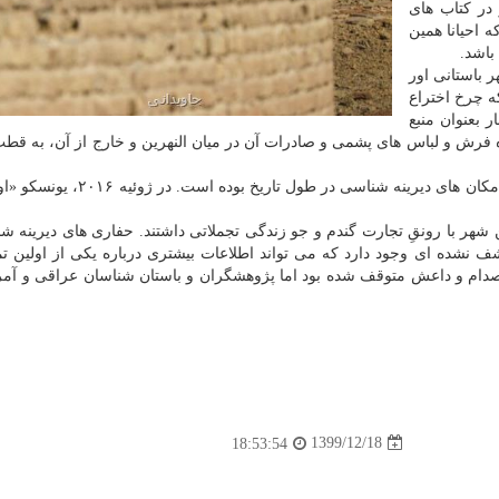
 در کتاب های
 احیانا همین
باشد.
ر باستانی اور
ه چرخ اختراع
 بعنوان منبع
بوه فرش و لباس های پشمی و صادرات آن در میان النهرین و خارج از آن، به قطب
اور - که تل المقایر نیز نامیده می شود - یکی از مهم ترین مکان های دیرینه شناسی در
شان داد که مردم این شهر با رونقِ تجارت گندم و جو زندگی تجملاتی داشتند. حفاری های دیرینه
شف نشده ای وجود دارد که می تواند اطلاعات بیشتری درباره یکی از اولین ت
صدام و داعش متوقف شده بود اما پژوهشگران و باستان شناسان عراقی و آمری
1399/12/18
18:53:54