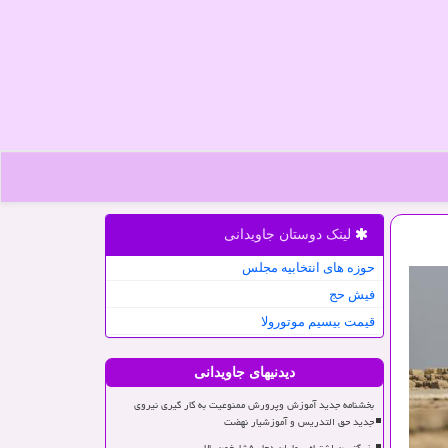
لینک دوستان جاویدانی
حوزه های انتخابیه مجلس
فیش حج
قیمت بیسیم موتورولا
دیدنیهای جاویدانی
بخشنامه جدید آموزش وپرورش ممنوعیت به کار گیری نیروی
جدید حق التدریس و آموزشیار نهضت