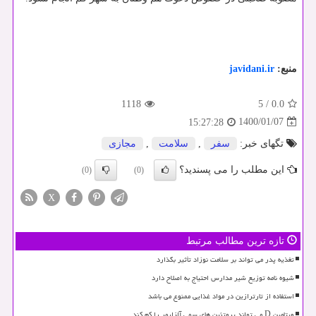
منبع:
javidani.ir
1118
5
/
0.0
1400/01/07
15:27:28
تگهای خبر:
سفر
,
سلامت
,
مجازی
این مطلب را می پسندید؟
(0)
(0)
X
تازه ترین مطالب مرتبط
تغذیه پدر می تواند بر سلامت نوزاد تأثیر بگذارد
شیوه نامه توزیع شیر مدارس احتیاج به اصلاح دارد
استفاده از تارترازین در مواد غذایی ممنوع می باشد
ویتامین D می تواند پروتئین های سمی آلزایمر را کم کند