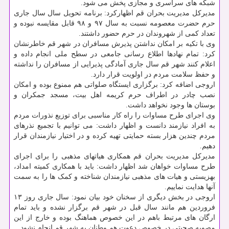
شبکه های سراسری و مجازی پخش می شود.
مدیرکل مدیریت بحران قم اظهارکرد: برنامه تحویل سال سال جاری
حرم حضرت معصومه نسبت به سال ۹۷ و ۹۸ قابل مقایسه نبوده و
تعداد کمی از شهروندان در حرم حضور داشتند.
وی با تکیه بر امکان نداشتن پذیرش مسافران در شهر قم خاطرنشان
کرد: تمام نهادها اطلاع رسانی جامعی در سطح ملی انجام داده و
اعلام کنند شهر قم سال جاری آمادگی پذیرایی از مسافران را نداشته
و حفظ سلامت مردم در اولویت قرار دارد.
اروجی اضافه کرد: برگزاری ایستگاه صلواتی هم ممنوع بوده و امکان
نصب چادر در اطراف حرم کریمه اهل بیت، مسجد جمکران و
بوستان ها وجود نخواهد داشت.
وی اجرای طرح مساوات را راه کار مناسبی برای توزیع نذورات مردم
به افراد نیازمند دانست و اظهار داشت: می توانیم با تجمیع نذرهای
مردم چندین هزار بسته حمایتی تهیه کرده و در اختیار نیازمندان قرار
دهیم.
مدیرکل مدیریت بحران قم همکاری هیاتهای مذهبی را برای اجرای
طرح مساوات خواهان شد اظهار داشت: باید با همکاری کمیته امداد،
بهزیستی و هیات های مذهبی نیازمندان شناخته و کمک ها را به سمت
آنها هدایت نماییم.
اروجی در بخش دیگری از سخنان خود بیان نمود: سال جاری روز ۱۳
فروردین هم مانند سال قبل در شهر قم برگزار نشده و باید تمام
ارگان های مرتبط باهم در این خصوص هماهنگ بوده و خارج از این
مصوبه صحبتی در خصوص دعوت هم وطنان به شهر قم انجام نشود.