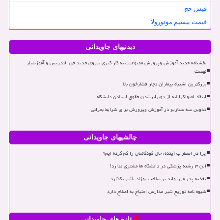
فیش حج
قیمت بیسیم موتورولا
دیدنیهای جاویدانی
بخشنامه جدید آموزش وپرورش ممنوعیت به کار گیری نیروی جدید حق التدریس و آموزشیار
نهضت
بزرگترین اشتباه بیماران دچار فشارخون بالا
انتقاد اصولگرایانه از دوبرابرشدن حقوق استادن دانشگاه
تدوین سه سناریو در آموزش وپرورش برای شرایط بحرانی
چالشیهای جاویدانی
چرا در اضطراب آینده، حال کودکانمان را گم کرده ایم؟
این ۳ رشته پزشکی در دانشگاه ها مشتری ندارد!
تغذیه پدر می تواند بر سلامت نوزاد تأثیر بگذارد
شیوه نامه توزیع شیر مدارس احتیاج به اصلاح دارد
تازه های جاویدانی