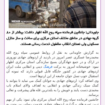
جاویدانی: جانشین فرمانده سپاه روح الله اظهار داشت: بیشتر از ۸۰
گروه جهادی در مناطق مختلف استان مرکزی برای ساخت و ساز منازل
مسکونی ولی نعمتان انقلاب مشغول خدمت رسانی هستند.
به گزارش جاویدانی به نقل از روابط عمومی سپاه روح الله
محمدرضا عسگری عصر امروز در بازدید از اردوهای جهادی نوروزی
در اراک و در جمع جهادگران بسیج سازندگی استان مرکزی اظهار
نمود: خوشبختانه امروز به برکت
فرهنگ
دینی و انقلابی ملت ایران
اردوهای جهادی در کشور جایگاه قابل قبولی دارند که نمونه آن
استقبال خوب نسل جوان جامعه از این اردوها است.
وی اضافه کرد: اردوهای جهادی به جوانان کمک می نماید تا بتوانند با
کمک سبک زندگی جهادی و انقلابی به اهداف والای اسلام ناب
محمدی دست یابند و خویش را به بلندترین قله های پیشرفت و تعالی
برسانند.
جانشین فرمانده سپاه روح الله استان مرکزی بیان نمود: یکی از مهم
ترین ثمره های برگزاری اردوهای جهادی خدمت رسانی بی منت به