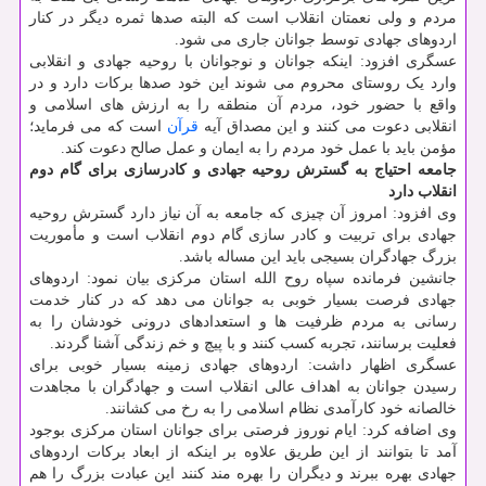
مردم و ولی نعمتان انقلاب است که البته صدها ثمره دیگر در کنار
اردوهای جهادی توسط جوانان جاری می شود.
عسگری افزود: اینکه جوانان و نوجوانان با روحیه جهادی و انقلابی
وارد یک روستای محروم می شوند این خود صدها برکات دارد و در
واقع با حضور خود، مردم آن منطقه را به ارزش های اسلامی و
انقلابی دعوت می کنند و این مصداق آیه
قرآن
است که می فرماید؛
مؤمن باید با عمل خود مردم را به ایمان و عمل صالح دعوت کند.
جامعه احتیاج به گسترش روحیه جهادی و کادرسازی برای گام دوم
انقلاب دارد
وی افزود: امروز آن چیزی که جامعه به آن نیاز دارد گسترش روحیه
جهادی برای تربیت و کادر سازی گام دوم انقلاب است و مأموریت
بزرگ جهادگران بسیجی باید این مساله باشد.
جانشین فرمانده سپاه روح الله استان مرکزی بیان نمود: اردوهای
جهادی فرصت بسیار خوبی به جوانان می دهد که در کنار خدمت
رسانی به مردم ظرفیت ها و استعدادهای درونی خودشان را به
فعلیت برسانند، تجربه کسب کنند و با پیچ و خم زندگی آشنا گردند.
عسگری اظهار داشت: اردوهای جهادی زمینه بسیار خوبی برای
رسیدن جوانان به اهداف عالی انقلاب است و جهادگران با مجاهدت
خالصانه خود کارآمدی نظام اسلامی را به رخ می کشانند.
وی اضافه کرد: ایام نوروز فرصتی برای جوانان استان مرکزی بوجود
آمد تا بتوانند از این طریق علاوه بر اینکه از ابعاد برکات اردوهای
جهادی بهره ببرند و دیگران را بهره مند کنند این عبادت بزرگ را هم