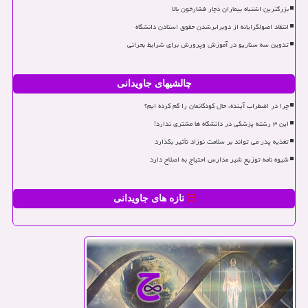
بزرگترین اشتباه بیماران دچار فشارخون بالا
انتقاد اصولگرایانه از دوبرابرشدن حقوق استادن دانشگاه
تدوین سه سناریو در آموزش وپرورش برای شرایط بحرانی
چالشیهای جاویدانی
چرا در اضطراب آینده، حال کودکانمان را گم کرده ایم؟
این ۳ رشته پزشکی در دانشگاه ها مشتری ندارد!
تغذیه پدر می تواند بر سلامت نوزاد تأثیر بگذارد
شیوه نامه توزیع شیر مدارس احتیاج به اصلاح دارد
تازه های جاویدانی