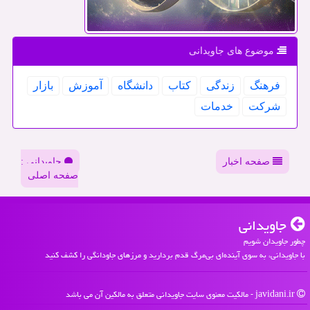
موضوع های جاویدانی
فرهنگ
زندگی
كتاب
دانشگاه
آموزش
بازار
شركت
خدمات
صفحه اخبار
جاویدانی :
صفحه اصلی
جاویدانی
چطور جاویدان شویم
با جاویدانی، به سوی آینده‌ای بی‌مرگ قدم بردارید و مرزهای جاودانگی را کشف کنید
javidani.ir - مالکیت معنوی سایت جاویدانی متعلق به مالکین آن می باشد