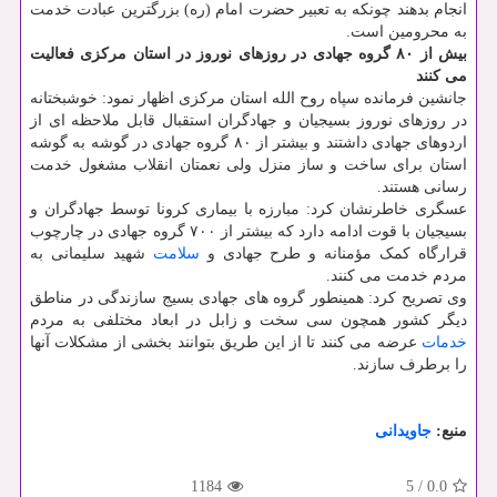
انجام بدهند چونکه به تعبیر حضرت امام (ره) بزرگترین عبادت خدمت
به محرومین است.
بیش از ۸۰ گروه جهادی در روزهای نوروز در استان مرکزی فعالیت
می کنند
جانشین فرمانده سپاه روح الله استان مرکزی اظهار نمود: خوشبختانه
در روزهای نوروز بسیجیان و جهادگران استقبال قابل ملاحظه ای از
اردوهای جهادی داشتند و بیشتر از ۸۰ گروه جهادی در گوشه به گوشه
استان برای ساخت و ساز منزل ولی نعمتان انقلاب مشغول خدمت
رسانی هستند.
عسگری خاطرنشان کرد: مبارزه با بیماری کرونا توسط جهادگران و
بسیجیان با قوت ادامه دارد که بیشتر از ۷۰۰ گروه جهادی در چارچوب
قرارگاه کمک مؤمنانه و طرح جهادی و
سلامت
شهید سلیمانی به
مردم خدمت می کنند.
وی تصریح کرد: همینطور گروه های جهادی بسیج سازندگی در مناطق
دیگر کشور همچون سی سخت و زابل در ابعاد مختلفی به مردم
خدمات
عرضه می کنند تا از این طریق بتوانند بخشی از مشکلات آنها
را برطرف سازند.
منبع:
جاویدانی
1184
5
/
0.0