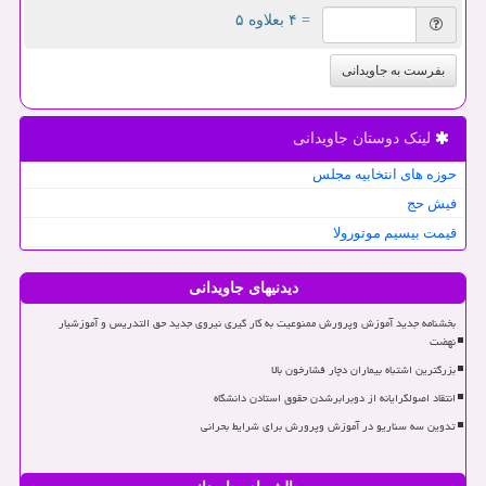
= ۴ بعلاوه ۵
بفرست به جاویدانی
لینک دوستان جاویدانی
حوزه های انتخابیه مجلس
فیش حج
قیمت بیسیم موتورولا
دیدنیهای جاویدانی
بخشنامه جدید آموزش وپرورش ممنوعیت به کار گیری نیروی جدید حق التدریس و آموزشیار
نهضت
بزرگترین اشتباه بیماران دچار فشارخون بالا
انتقاد اصولگرایانه از دوبرابرشدن حقوق استادن دانشگاه
تدوین سه سناریو در آموزش وپرورش برای شرایط بحرانی