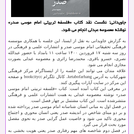
جاویدانی: نشست نقد کتاب «فلسفه تربیتی امام موسی صدر»
نوشته معصومه عبدلی انجام می شود.
به گزارش جاویدانی به نقل از ایسنا، این جلسه با همکاری موسسه
فرهنگی تحقیقاتی امام موسی صدر و انتشارات علمی و فرهنگی در
روز سه شنبه ۱۷ فروردین ۱۴۰۰ ساعت ۱۱ بامداد با حضور عبدالله
نصری، خسرو باقری، محمدرضا زائری و معصومه عبدلی بصورت
مجازی انجام می شود.
علاقه مندان می توانند این جلسه را از اینستاگرام مرکز فرهنگی
شهرکتاب به آدرس ketabofarhang، کانال تلگرام bookcitycc و صفحه
این مرکز در سایت آپارات پیگیری کنند.
در معرفی این کتاب آمده است: کتاب «فلسفه تربیتی امام موسی
صدر» نوشته معصومه عبدلی به همت انتشارات علمی و فرهنگی
منتشرشده است. این کتاب مشتمل بر چهار فصل است.
در فصل اول به مبانی انسان شناسانه امام موسی صدر پرداخته شده
و بر دو مبنای شاخص در اندیشه صدر یعنی انسان محوری و اجتماع
محوری تاکید می شود و خاصیت عمل گرایی صدر به نحوی مفصل
مورد بحث قرار می گیرد.
در فصل دوم شاخصه های مهم رفتاری صدر یعنی هویت بخشی به