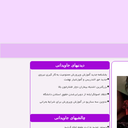
دیدنیهای جاویدانی
بخشنامه جدید آموزش وپرورش ممنوعیت به کار گیری نیروی
جدید حق التدریس و آموزشیار نهضت
بزرگترین اشتباه بیماران دچار فشارخون بالا
انتقاد اصولگرایانه از دوبرابرشدن حقوق استادن دانشگاه
تدوین سه سناریو در آموزش وپرورش برای شرایط بحرانی
چالشیهای جاویدانی
دستور جدید وزارت علوم ابلاغ گردید