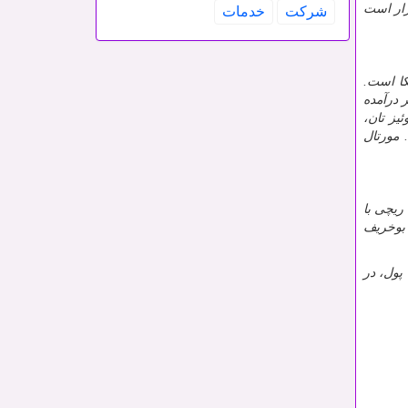
قرار است
شركت
خدمات
 محصول سال ۲۰۲۱ ایالات متحده آمریکا است.
 درآمده
می‌شود و دنبالهٔ مورتال کامبت: نابودی (۱۹۹۷) است. لوئیز تان،
 مورتال
ریچی با
 ۲۰۰۴) به کارگردانی نیکلاس بوخریف
پول، در