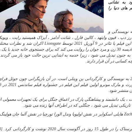
د به نشانی
 های دنیا را
 علمی تخیلی آمریکایی محصول 2021 به نویسندگی و
 دپ ، فیون وایتهد ، کالین فارل ، شانت آدامز ، آیزاک همپستید رایت ، ویویک 
تر در 9 آوریل 2021 توسط
Lionsgate
اکران شد و نظرات مختلف
.این فیلم که در آینده اتفاق می افتد ، ادیسه 30 زن و مرد جوان را روایت می کند که برای جستجوی خانه جدید ب
ه جنون تبدیل می شود ، زیرا خدمه به ابتدایی ترین حالت خود باز می گردند 
ه کسانی در آن قرار دارند.
در زمین یک فیلم ترسناک آمریکایی-انگلیسی در سال 2021 به نویسندگی و کارگردانی بن ویتلی است. در آن بازیگرانی چون جوئ
ت ، یک دانشمند و پیشاهنگی پارک در اعماق جنگل برای یک تجهیزات معمولی ا
اریکی تبدیل می شود ، جنگلی که در اطراف آنها زنده می شود.
Zac
هایلی اسکوایر در نقش اولیویا وندل الورا تورچیا در نقش آلما جان هولینگ