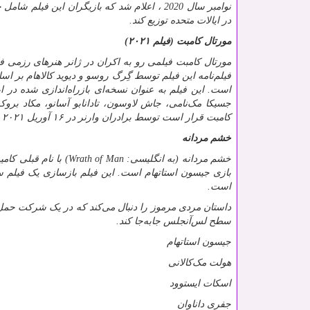
نوامبر سال 2020 ، اعلام شد که بازیگران این
در ایالات متحده توزیع کند.
مورتال کامبت (فیلم ۲۰۲۱)
فیلم‌نامه این فیلم توسط گِرگ روسو و دیوید کالاهام بر اس
جسیکا مک‌نامی، جاش لاوسون، تادانابو آسانو، مکاد بروک
کامبت قرار است توسط برادران وارنر در ۱۶ آوریل ۲۰۲۱ به نمایش درآید.
خشم مردانه
خشم مردانه (به انگلیسی:
Wrath of Man
) با نام قبلی کا
است.
داستان مردی مرموز را دنبال می‌کند که در یک شرکت حمل پو
سطح لس‌آنجلس جابه‌جا کند.
جیسون استاتهام
هولت مک‌کالانی
اسکات ایستوود
جفری داناوان