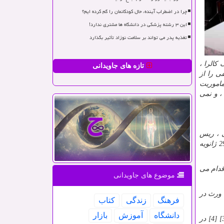
چرا در اضطراب آینده، حال کودکانمان را گم کرده ایم؟
این ۳ رشته پزشکی در دانشگاه ها مشتری ندارد!
تغذیه پدر می تواند بر سلامت نوزاد تأثیر بگذارد
کالرا ،
تازه های جاویدانی
ی را از
ا یک ماموریت
، و نمی
ل فرای ، ریس
شیرزمیت ، هایلی اسکوایرز ، الورا تورچیا ، جان هالینگ ورث و مارک مونرو اولین فیلم این فیلم در جشنواره فیلم ساندنس 2021 در 29 ژانویه
قدام می
موضوع های جاویدانی
 ورث در
فرهنگ
زندگی
كتاب
دانشگاه
آموزش
بازار
در سپتامبر سال 2020 ، بن ویتلی اعلام کرد که یک فیلم ترسناک را در طول 15 روز در آگوست سال 2020 نوشت و کارگردانی کرد. [3] [4] در