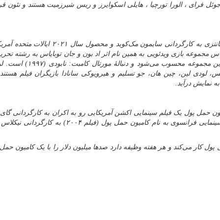
 فیلم شامل جوئل فرای ، الورا تورچیا ، هایلی اسکوایرز و ریس شیرزمیت هستند و نئون 
مورتال کامبت فیلمی رو به اکران در ژانر هنرهای رزمی فانتزی به کارگردانی سایمون مک‌کوید و
اس مجموعه بازی ویدئویی به همین نام اثر اد بون و جان توبایاس به رشته تحریر
است. این فیلم به عنوان نسخه‌ای بازراه‌اندازی شده در این مجموعه محسوب 
س، لودی لین، چین هان، جو تسلیم و هیرویوکی سانادا بازیگران فیلم هستند.
میون حمل پول یک فیلم سینمایی اکشن آمریکایی رو به اکران به کارگردانی گای 
بازی جیسون استاتهام است. این فیلم بازسازی یک فیلم سینمایی فرانسوی به نام کامیون حمل پول (فیلم
ل کار می‌کند و هر هفته وظیفه دارد صدها میلیون دلار را با یک کامیون حمل 