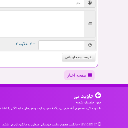
= ۷ بعلاوه ۲
بفرست به جاویدانی
صفحه اخبار
جاویدانی
چطور جاویدان شویم
با جاویدانی، به سوی آینده‌ای بی‌مرگ قدم بردارید و مرزهای جاودانگی را کشف 
javidani.ir - مالکیت معنوی سایت جاویدانی متعلق به مالکین آن می باشد