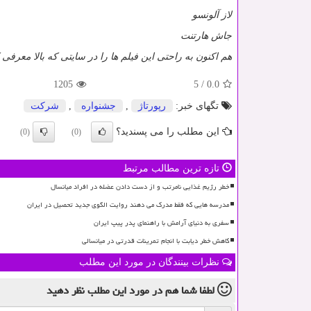
لاز آلونسو
جاش هارتنت
هم اکنون به راحتی این فیلم ها را در سایتی که بالا معرفی کر
1205
5
/
0.0
تگهای خبر:
رپورتاژ
,
جشنواره
,
شركت
این مطلب را می پسندید؟
(0)
(0)
تازه ترین مطالب مرتبط
خطر رژیم غذایی نامرتب و از دست دادن عضله در افراد میانسال
مدرسه هایی که فقط مدرک می دهند روایت الگوی جدید تحصیل در ایران
سفری به دنیای آرامش با راهنمای پدر پیپ ایران
کاهش خطر دیابت با انجام تمرینات قدرتی در میانسالی
نظرات بینندگان در مورد این مطلب
لطفا شما هم
در مورد این مطلب
نظر دهید