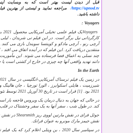
قبل از دیدن لیست بهتر است که به وبسایت آپنو
https://upnod.tv
/
مراجعه نمایید و لیستی از بهترین فیلم
داشته باشید.
:
Voyagers
Voyagers
یک فیلم
کارگردانی نیل برگر است. در این فیلم تی شریدان ، لیلی رز
آرچی رنو ، آرچی مادکو و کوینتسا سویندل بازی می کنند. این فیلم با تئا
منتقدین دریافت کرد
.
چند نسلی به اعماق فضا فرستاده می شوند. این مأموریت ب
دانند تهدید واقعی آنها چه چیزی در خارج از کشتی است یا چ
In the Earth
2021 بود. [1] قرار است در تاریخ 30 آوریل 2021 توسط نئون منتشر شود.
در حالی که جهان به دنبال درمان یک ویروس فاجعه بار اس
کند. در طول شب ، سفر آنها به یک سفر وحشتناک در قلب ت
جوئل فرای در نقش مارتین لووی ریز
Shearsmith
در نقش
h
نقش جیمز مارك مونرو به عنوان فرانك.