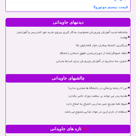
قیمت بیسیم موتورولا
دیدنیهای جاویدانی
بخشنامه جدید آموزش وپرورش ممنوعیت به کار گیری نیروی جدید حق التدریس و آموزشیار
نهضت
بزرگترین اشتباه بیماران دچار فشارخون بالا
انتقاد اصولگرایانه از دوبرابرشدن حقوق استادن دانشگاه
تدوین سه سناریو در آموزش وپرورش برای شرایط بحرانی
چالشیهای جاویدانی
این ۳ رشته پزشکی در دانشگاه ها مشتری ندارد!
تغذیه پدر می تواند بر سلامت نوزاد تأثیر بگذارد
شیوه نامه توزیع شیر مدارس احتیاج به اصلاح دارد
استفاده از تارترازین در مواد غذایی ممنوع می باشد
تازه های جاویدانی