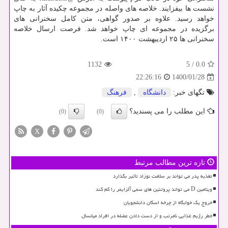
نشست ها بیفزایند. خلاصه های واصله در مجموعه چکیده آثار به چاپ
خواهد رسید. علاوه بر صدور گواهی، متن کامل سخنرانی های
برگزیده در مجموعه ای چاپ خواهد شد. فرصت ارسال خلاصه
سخنرانی ها ۲۵ اردیبهشت ۱۴۰۰ است.
1132
5
/
0.0
1400/01/28
22:26:16
تگهای خبر:
دانشگاه
,
فرهنگ
این مطلب را می پسندید؟
(0)
(0)
X
تازه ترین مطالب مرتبط
تغذیه پدر می تواند بر سلامت نوزاد تأثیر بگذارد
ویتامین D می تواند پروتئین های سمی آلزایمر را کم کند
خروج یک خوابگاه از چرخه اسکان دانشجویان
خطر رژیم غذایی نامرتب و از دست دادن عضله در افراد میانسال