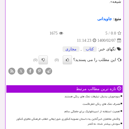
شیعه».
منبع:
جاویدانی
1675
5
/
0.0
1400/02/07
11:14:23
تگهای خبر:
كتاب
,
مجازی
این مطلب را می پسندید؟
(0)
(0)
X
تازه ترین مطالب مرتبط
سودجویان بدنبال تبلیغات نمک های رنگی هستند
مصرف نمک های رنگی خطرناکست
اهمیت استفاده از اسیدفولیک برای حاملگی سالم
واکنش مخاطبان خبرآنلاین به داستان مصوبه کنکوری شورایعالی انقلاب فرهنگی مافیای کنکور
سودش بیشتر شده، نه کمتر