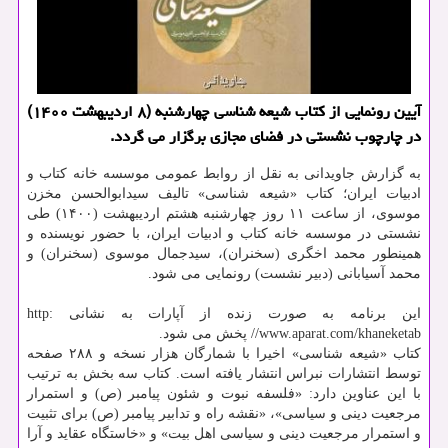
آیین رونمایی از کتاب شیعه شناسی چهارشنبه (۸ اردیبهشت ۱۴۰۰)
در چارچوب نشستی در فضای مجازی برگزار می گردد.
به گزارش جاویدانی به نقل از روابط عمومی موسسه خانه کتاب و
ادبیات ایران؛ کتاب «شیعه شناسی» تالیف سیدابوالحسن مخزن
موسوی، از ساعت ۱۱ روز چهارشنبه هشتم اردیبهشت (۱۴۰۰) طی
نشستی در موسسه خانه کتاب و ادبیات ایران، با حضور نویسنده و
همینطور محمد اخگری (سخنران)، سیدجمال موسوی (سخنران) و
محمد آسیابانی (دبیر نشست) رونمایی می شود.
این برنامه به صورت زنده از آپارات به نشانی http:
//www.aparat.com/khaneketab پخش می شود.
کتاب «شیعه شناسی» اخیرا با شمارگان هزار نسخه و ۲۸۸ صفحه
توسط انتشارات نبراس انتشار یافته است. کتاب سه بخش به ترتیب
با این عناوین دارد: «فلسفه نبوت و شئون پیامبر (ص) و استمرار
مرجعیت دینی و سیاسی»، «نقشه راه و تدابیر پیامبر (ص) برای تثبیت
و استمرار مرجعیت دینی و سیاسی اهل بیت» و «خاستگاه عقاید و آرا