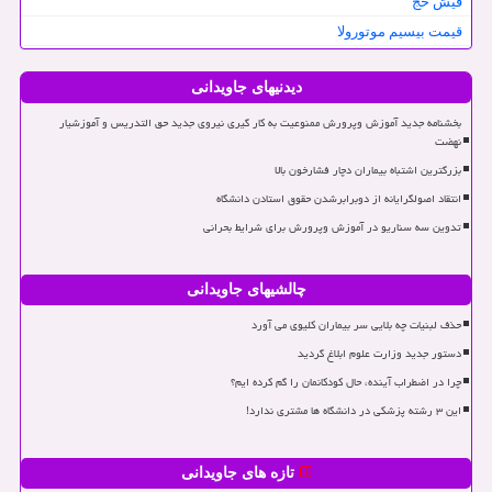
فیش حج
قیمت بیسیم موتورولا
دیدنیهای جاویدانی
بخشنامه جدید آموزش وپرورش ممنوعیت به کار گیری نیروی جدید حق التدریس و آموزشیار
نهضت
بزرگترین اشتباه بیماران دچار فشارخون بالا
انتقاد اصولگرایانه از دوبرابرشدن حقوق استادن دانشگاه
تدوین سه سناریو در آموزش وپرورش برای شرایط بحرانی
چالشیهای جاویدانی
حذف لبنیات چه بلایی سر بیماران کلیوی می آورد
دستور جدید وزارت علوم ابلاغ گردید
چرا در اضطراب آینده، حال کودکانمان را گم کرده ایم؟
این ۳ رشته پزشکی در دانشگاه ها مشتری ندارد!
تازه های جاویدانی