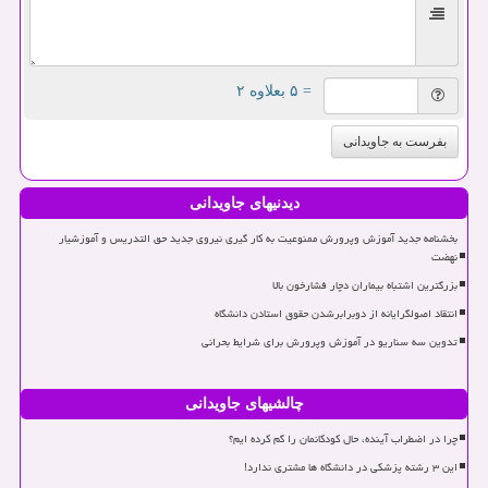
= ۵ بعلاوه ۲
بفرست به جاویدانی
دیدنیهای جاویدانی
بخشنامه جدید آموزش وپرورش ممنوعیت به کار گیری نیروی جدید حق التدریس و آموزشیار
نهضت
بزرگترین اشتباه بیماران دچار فشارخون بالا
انتقاد اصولگرایانه از دوبرابرشدن حقوق استادن دانشگاه
تدوین سه سناریو در آموزش وپرورش برای شرایط بحرانی
چالشیهای جاویدانی
چرا در اضطراب آینده، حال کودکانمان را گم کرده ایم؟
این ۳ رشته پزشکی در دانشگاه ها مشتری ندارد!