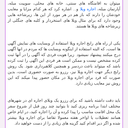
میتوان به اقامتگاه های سنتی، خانه های محلی، سوییت مبله،
آپارتمان مبله،
اجاره ویلا
و... اشاره کرد که هر کدام مزایا و معایب
خودشان را دارند که باز هم در هر مورد از این ها، زیرشاخه هایی
وجود دارد که برای مثال ویلا های استخردار و کلبه های جنگلی از
زیرشاخه های ویلا ها هستند.
یکی ار راه های رایج اجاره ویلا استفاده از وبسایت های نمایش آگهی
ها است، که البته استفاده از اینگونه وبسایت ها که مردم در انها آگهی
درج میکنند پیشنهاد نمیشود. زیرا هویت فردی که آگهی را در آنها ثبت
کرده مشخص نیست و ممکن است هر فردی این اگهی را ثبت کرده
باشد که میتواند باعث دردسر و همچنین کلاهبرداری شود. یک روش
رایج دیگر جهت اجاره ویلا نیز، رزرو به صورت حضوری است، بدین
صورت که فرد برای اجاره ویلا در مکان حضور پیدا میکند که این
روش نیز معایب زیادی دارد.
باید دقت داشته باشید که برای رزرو یک ویلای اجاره ای در شهرهای
مختلف ابتدا برنامه ریزی کنید تا بتوانید چند روز قبل از شروع سفر
یک محل اقامت مناسب را پیدا کرده و آن را اجاره کنید، در ایام خاص
همانند تعطیلات یا اواخر هفته معمولا تقاضا برای اجاره ویلا بیشتر
شده و اگر دیر اقدام کنید گزینه های زیادی را از دست خواهید داد.