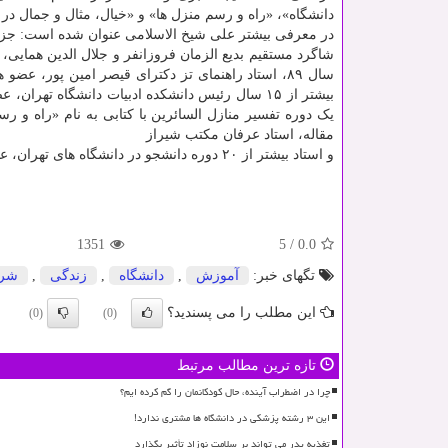
دانشگاه»، «راه و رسم منزل ها» و «خیال، مثال و جمال در 
در معرفی بیشتر علی شیخ الاسلامی عنوان شده است: جزء 
شاگرد مستقیم بدیع الزمان فروزانفر و جلال الدین همایی
بیشتر از ۱۵ سال رئیس دانشکده ادبیات دانشگاه تهران، عضو هیأت ممیز وزارت
مقاله، استاد عرفان مکتب شیراز
و استاد بیشتر از ۲۰ دوره دانشجو در دانشگاه های تهران، علامه، تربیت معلم و آزاد.
1351
5
/
0.0
تگهای خبر:
آموزش
,
دانشگاه
,
زندگی
,
شر
این مطلب را می پسندید؟
(0)
(0)
تازه ترین مطالب مرتبط
چرا در اضطراب آینده، حال کودکانمان را گم کرده ایم؟
این ۳ رشته پزشکی در دانشگاه ها مشتری ندارد!
تغذیه پدر می تواند بر سلامت نوزاد تأثیر بگذارد