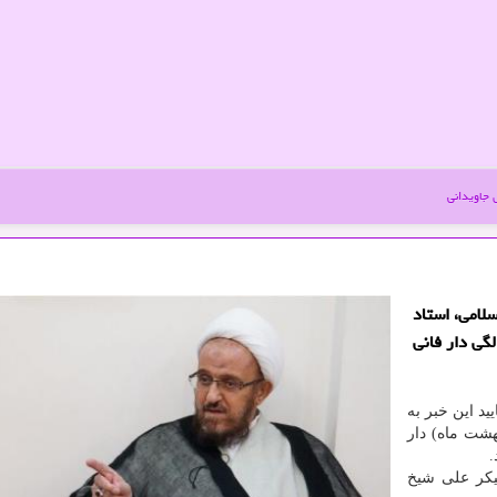
جاویدانی
لامی، استاد
ویسنده و پژوهشگر ادبیات و مترجم، در ۸۵سالگی دار فانی
ید این خبر به
درم امروز بامداد (پنجشنبه، ۲۳ اردیبهشت ماه) دار
.
یکر علی شیخ