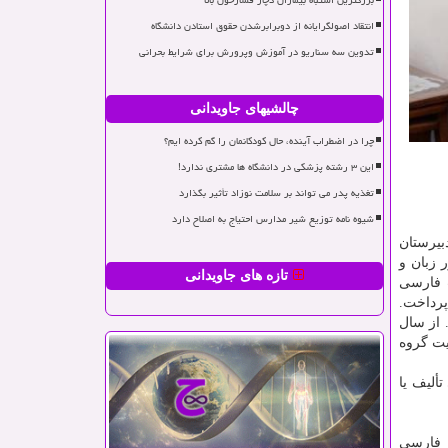
بزرگترین اشتباه بیماران دچار فشارخون بالا
انتقاد اصولگرایانه از دوبرابرشدن حقوق استادن دانشگاه
تدوین سه سناریو در آموزش وپرورش برای شرایط بحرانی
چالشیهای جاویدانی
چرا در اضطراب آینده، حال کودکانمان را گم کرده ایم؟
این ۳ رشته پزشکی در دانشگاه ها مشتری ندارد!
تغذیه پدر می تواند بر سلامت نوزاد تأثیر بگذارد
شیوه نامه توزیع شیر مدارس احتیاج به اصلاح دارد
 دبیرستان
 زبان و
تازه های جاویدانی
ت فارسی
پرداخت.
 به تدریس پرداخت. از سال
یت گروه
ألیف یا
ب فارسی