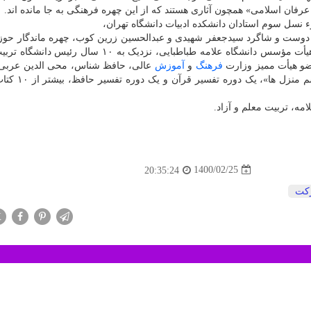
عرفان اسلامی» همچون آثاری هستند که از این چهره فرهنگی به جا مانده اند.
نسل سوم استادان دانشکده ادبیات دانشگاه تهران،
، دوست و شاگرد سیدجعفر شهیدی و عبدالحسین زرین کوب، چهره ماندگار حوزه
سال ۸۹، استاد راهنمای تز دکترای قیصر امین پور، عضو هیأت مؤسس دانشگاه علامه طباطبایی، نزدیک به 
فرهنگ
و
آموزش
عالی، حافظ شناس، محی الدین عربی
1400/02/25
20:35:24
كت
X