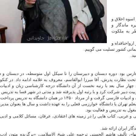
اسوه اخلاق و
ه ماندگار و
طر به ملکوت
رواحنافداه و
یمانی کشور تسلیت می گوییم.
د.
ال ۱۳۱۵ در استهبان استان فارس بود. دوره دبستان و دبیرستان را تا سیکل اول متوسطه، در دبستان و
نظارت پدرش، آقا میرزا ابوالقاسم، معروف به علامه ادامه داد. در کنکور
هار سال بعد با رتبه نخست از آن دانشگاه درجه کارشناسی زبان و ادبیا
ت دبیر شرکت کرد و با رتبه اول پذیرفته شد و مدتی در شهر فسا به تدریس 
شیخ الاسلامی در سال ۱۳۴۹ از دانشگاه تهران دکتری زبان و ادبیات فارسی گرفت و از مرداد ۱۳۵۰ در همان دانشگاه
ت معلم تهران یا دانشگاه خوارزمی فعلی را به عهده داشت و سال ها بعنوان مدیر
غول به تدریس و فعالیت بود.
و عربی، کتاب هایی را در زمینه های اعتقادی، عرفان، مسائل کلامی و ادبی ت
یها»، تألیف هاشم الحسنی ترجمه علی شیخ الاسلامی، «برگزیده متون اد