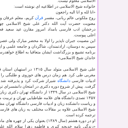
الاسلامی معلوم نیست.
خانواده شیخ الاسلامی در اطلاعیه ای نوشته است:
«انا لله و انا الیه راجعون
روح ملکوتی عالم ربانی، مفسر
قرآن
کریم، معلم عرفان و 
معنویت حضرت آیت الله دکتر علی شیخ الاسلامی چهر
درخشان ادب فارسی بامداد امروز مقارن عید سعید ف
اعلی پیوست.
این مصیبت جبران ناپذیر را اولا به محضر مبارک ولی عصر ا
سپس به دوستان، ارادتمندان، شاگردان و جامعه علمی و ا
برنامه تشییع و بزرگداشت ایشان متعاقبا به اطلاع خواهدرسی
خاندان شیخ الاسلامی»
علی شیخ الاسلامی متولد س
مغربی طی کرد. هم زمان درس های حوزوی و طلبگی را تحت 
ادبیات فارسی
دانشگاه
شیراز شرکت کرد و پذیرفته شد. چ
گرفت. پیش از شروع دوره دکتری در امتحان دانشسرای تربی
۱۳۵۷ تصدی دانشگاه های علامه طباطبایی تهران و تربی
و ریاست دانشکده زبان و ادبیات فارسی دانشگاه تهران مش
شیخ الاسلامی علاوه بر مقالات مختلف به زبان های فارسی 
ترجمه کرده است.
او در دوره هشتم (سال ۱۳۸۹) بعنوان یکی از چهره های ماندگار ایران ارائه شد.
«زندگی نامه خدیجه کبری و فاطمه زهرا سلام الله عل