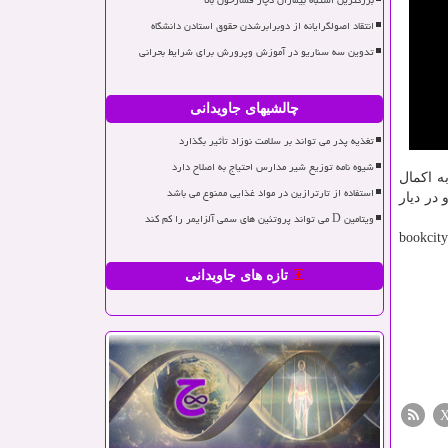
بزرگترین اشتباه بیماران دچار فشارخون بالا
انتقاد اصولگرایانه از دوبرابرشدن حقوق استادن دانشگاه
تدوین سه سناریو در آموزش وپرورش برای شرایط بحرانی
چالشیهای جاویدانی
تغذیه پدر می تواند بر سلامت نوزاد تأثیر بگذارد
شیوه نامه توزیع شیر مدارس احتیاج به اصلاح دارد
ه اکمال
استفاده از تارترازین در مواد غذایی ممنوع می باشد
در دیار
ویتامین D می تواند پروتئین های سمی آلزایمر را کم کند
رس گفتار را از اینستاگرام مرکز فرهنگی شهر کتاب به نشانی ketabofarhang، تلگرام این مرکز به نشانی bookcitycc
تازه های جاویدانی