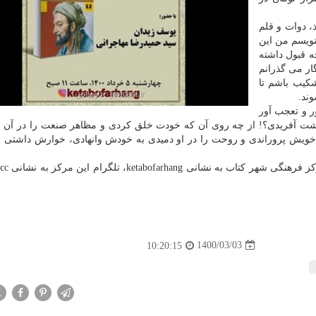
، دوات و قلم
نویسم من این
ه قبول داشته
ر می گذرانم
کیب باشم تا
ند.
ر و تعجب آور
پلشت آفریدی؟! از چه روی آن که خودت خلق کردی و مظاهر صنعت را در آن ب
ویش پروراندی و روحت را در او دمیدی به خودش وانهادی، خوارش داشتی و 
علاقه مندان می توانند این د
1400/03/03
10:20:15
X