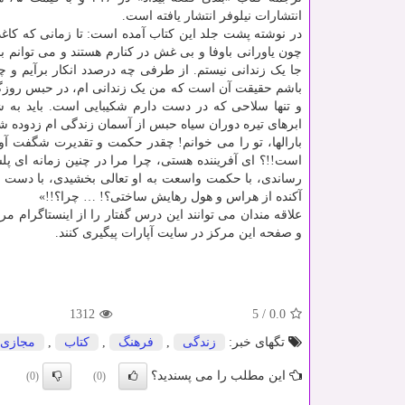
انتشارات نیلوفر انتشار یافته است.
در نوشته پشت جلد این کتاب آمده است: تا زمانی که کاغذ
چون یاورانی باوفا و بی غش در کنارم هستند و می توانم ب
جا یک زندانی نیستم. از طرفی چه درصدد انکار برآیم و چ
باشم حقیقت آن است که من یک زندانی ام، در حبس روزگا
و تنها سلاحی که در دست دارم شکیبایی است. باید به ش
ابرهای تیره دوران سیاه حبس از آسمان زندگی ام زدوده شو
بارالها، تو را می خوانم! چقدر حکمت و تقدیرت شگفت آو
است!!؟ ای آفریننده هستی، چرا مرا در چنین زمانه ای 
رساندی، با حکمت واسعت به او تعالی بخشیدی، با دست خ
آکنده از هراس و هول رهایش ساختی؟! … چرا؟!!»
و صفحه این مرکز در سایت آپارات پیگیری کنند.
1312
5
/
0.0
تگهای خبر:
زندگی
,
فرهنگ
,
كتاب
,
مجازی
این مطلب را می پسندید؟
(0)
(0)