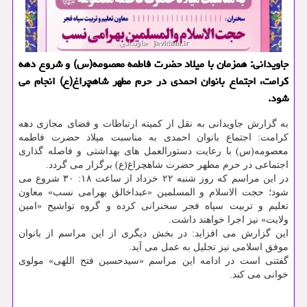
جاویدانی: همزمان با میلاد حضرت فاطمه معصومه(س) و شروع دهه
کرامت، اجتماع بانوان احمدی در حرم مطهر شاهچراغ(ع) انجام می
شود.
به گزارش جاویدانی به نقل از کمیته ارتباطات و فضای مجازی دهه
کرامت: اجتماع بانوان احمدی به مناسبت میلاد حضرت فاطمه
معصومه(س) با رعایت دستورالعمل های بهداشتی و فاصله گذاری
اجتماعی در حرم مطهر حضرت شاهچراغ(ع) برگزار می گردد.
در این مراسم که روز شنبه ۲۲ خرداد از ساعت ۱۸: ۳۰ شروع می
شود؛ حجت الاسلام و المسلمین «عبداخالق بهرامی نسب» معاون
تعلیم و تربیت سپاه فجر سخنرانی کرده و گروه تواشیح «امین
ولایت» نیز اجرا خواهند داشت.
این گزارش می‎ افزاید: در بخش دیگری از این مراسم از بانوان
موفق اسلامی نیز تجلیل به عمل می آید.
گفتنی است در ادامه این مراسم «سیدحسین فتح اللهی» مولوی
خوانی می کند.