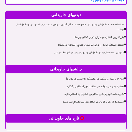
دیدنیهای جاویدانی
بخشنامه جدید آموزش وپرورش ممنوعیت به کار گیری نیروی جدید حق التدریس و آموزشیار
نهضت
بزرگترین اشتباه بیماران دچار فشارخون بالا
انتقاد اصولگرایانه از دوبرابرشدن حقوق استادن دانشگاه
تدوین سه سناریو در آموزش وپرورش برای شرایط بحرانی
چالشیهای جاویدانی
این ۳ رشته پزشکی در دانشگاه ها مشتری ندارد!
تغذیه پدر می تواند بر سلامت نوزاد تأثیر بگذارد
شیوه نامه توزیع شیر مدارس احتیاج به اصلاح دارد
استفاده از تارترازین در مواد غذایی ممنوع می باشد
تازه های جاویدانی