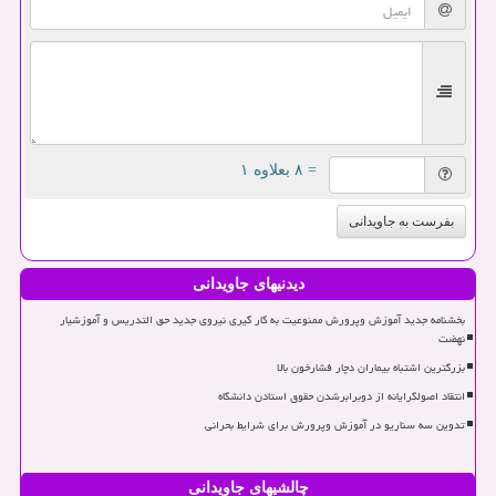
= ۸ بعلاوه ۱
بفرست به جاویدانی
دیدنیهای جاویدانی
بخشنامه جدید آموزش وپرورش ممنوعیت به کار گیری نیروی جدید حق التدریس و آموزشیار
نهضت
بزرگترین اشتباه بیماران دچار فشارخون بالا
انتقاد اصولگرایانه از دوبرابرشدن حقوق استادن دانشگاه
تدوین سه سناریو در آموزش وپرورش برای شرایط بحرانی
چالشیهای جاویدانی