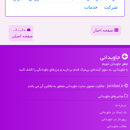
شركت
خدمات
صفحه اخبار
جاویدانی :
صفحه اصلی
جاویدانی
چطور جاویدان شویم
با جاویدانی، به سوی آینده‌ای بی‌مرگ قدم بردارید و مرزهای جاودانگی را کشف کنید
javidani.ir - مالکیت معنوی سایت جاویدانی متعلق به مالکین آن می باشد
میانبرهای جاویدانی
درباره ما
بک لینک در جاویدانی
رپورتاژ در جاویدانی
مطالب جاویدانی