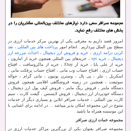
مجموعه صرافر سعی دارد نیازهای مختلف بین‌المللی مشتریان را در
بخش های مختلف رفع نماید.
امروز قصد داریم به معرفی یکی از بهترین مرکز خدمات ارزی در
سطح بین الملل بپردازیم . انجام امور
پرداخت های بین المللی
،
نقد
کردن درامد ارزی
،
خرید و فروش ارز دیجیتال
،
احداث مزرعه ارز
دیجیتال
،
خرید
vps
، خریدهای بین المللی همچون خرید از امازون ،
خرید از علی بابا ، خرید از
Ebay
، خرید از ماکروسافت ، افتتاح
حساب ارزی ، افتتاح حساب وب مانی ، افتتاح حساب پرفکت مانی ،
اسکریل ، نتلر ، پی پال ، وسترن یونیون ، مانی گرام ، حواله
سوئیفت ، همچنین در زمینه فروشگاهی اقلامی همچون فروش
دستگاه ماینر ، فروش ریگ ماینر ، فروش کیف پول ارز دیجیتال ،
دستگاه خودپرداز ارز دیجیتال ، فروش لایسنس ، گیفت کارت ، سیم
کارت بین المللی ، خدمات صرافر انلاین و بسیاری دیگر از خدمات
متنوع در این مجموعه امکان پذیر میباشد ... در ادامه برای اشنایی با
این موسسه همراه ما باشید .
مجموعه خمات ارزی صرافر
مجموعه صرافر بعنوان یکی از بزرگترین مراکز خدمات ارزی در