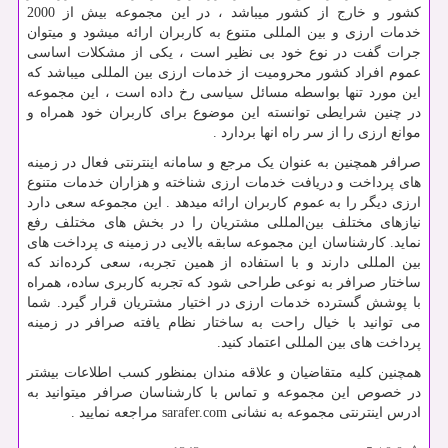
کشور و خارج از کشور میباشد ، در این مجموعه بیش از 2000
خدمات ارزی و بین المللی متنوع به کاربران ارائه میشود و میتوان
جرات گفت در نوع خود بی نظیر است ، یکی از مشکلات اساسی
عموم افراد کشور محرومیت از خدمات ارزی بین المللی میباشد که
این مورد تنها بواسطه مسائل سیاسی رخ داده است ، این مجموعه
در چنین شرایطی توانسته این موضوع برای کاربران خود همراه و
موانع ارزی را از سر راه انها بردارد .
صرافر همچنین به عنوان یک مرجع و سامانه اینترنتی فعال در زمینه
های پرداخت و دریافت خدمات ارزی شناخته و هزاران خدمات متنوع
ارزی دیگر را به عموم کاربران ارائه میدهد . این مجموعه سعی دارد
نیازهای مختلف بین‌المللی مشتریان را در بخش های مختلف رفع
نماید. کارشناسان این مجموعه سابقه بالایی در زمینه ی پرداخت های
بین المللی دارند و با استفاده از همین تجربه، سعی کرده‌اند که
ساختار صرافر به نوعی طراحی شود که تجربه کاربری ساده، همراه
با پوشش گسترده خدمات ارزی در اختیار مشتریان قرار گیرد. شما
می توانید با خیال راحت به ساختار نظام یافته صرافر در زمینه
پرداخت های بین المللی اعتماد کنید.
همچنین کلیه متقاضیان و علاقه مندان بمنظور کسب اطلاعات بیشتر
در خصوص این مجموعه و تماس با کارشناسان صرافر میتوانید به
ادرس اینترنتی مجموعه به نشانی
sarafer.com
مراجعه نمایید .