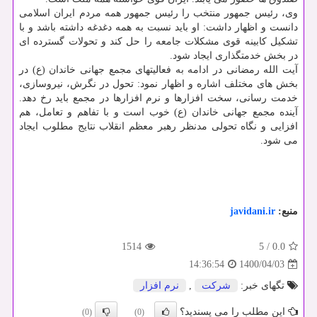
وی، رئیس جمهور منتخب را رئیس جمهور همه مردم ایران اسلامی
دانست و اظهار داشت: او باید نسبت به همه دغدغه داشته باشد و با
تشکیل کابینه قوی مشکلات جامعه را حل کند و تحولات گسترده ای
در بخش خدمتگذاری ایجاد شود.
آیت الله رمضانی در ادامه به فعالیتهای مجمع جهانی خاندان (ع) در
بخش های مختلف اشاره و اظهار نمود: تحول در نگرش، نیروسازی،
خدمت رسانی، سخت افزارها و نرم افزارها در مجمع باید رخ دهد.
آینده مجمع جهانی خاندان (ع) خوب است و با تفاهم و تعامل، هم
افزایی و نگاه تحولی مدنظر رهبر معظم انقلاب نتایج مطلوب ایجاد
می شود.
منبع:
javidani.ir
1514
5
/
0.0
1400/04/03
14:36:54
تگهای خبر:
شركت
,
نرم افزار
این مطلب را می پسندید؟
(0)
(0)