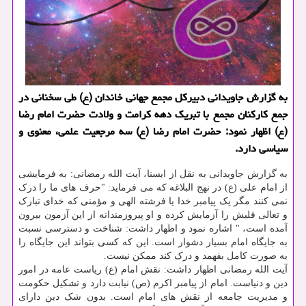
به گزارش جاویدانی دبیرکل مجمع جهانی خاندان (ع) طی سخنانی در
جمع کارکنان مجمع با تبریک دهه کرامت و ولادت حضرت امام رضا
(ع) اظهار نمود: حضرت امام رضا (ع) سه مرجعیت علمی، معنوی و
سیاسی دارد.
به گزارش جاویدانی به نقل از ایسنا، آیت الله رمضانی: به فرمایشی
از امام علی (ع) در نهج البلاغه که می فرماید: "حرف های ما را درک
نمی کنند مگر یک پیامبر خدا یا فرشته الهی و مؤمنی که خدای تبارک
و تعالی قلبش را آزمایش کرده و او پیروزمندانه از این آزمون بیرون
آمده است، " اشاره نمود و اظهار داشت: شناخت و دسترسی نسبت
به جایگاه امام بسیار دشوار است. این که کسی بتواند این جایگاه را
به صورت کامل بفهمد و درک کند ممکن نیست.
آیت الله رمضانی اظهار داشت: نقش امام (ع) ریاست عامه در امور
دین و دنیاست. امام از پیامبر اکرم (ص) نیابت دارد و تشکیل حکومت
و مدیریت جامعه از نقش های امام است. بدون شک دین دارای