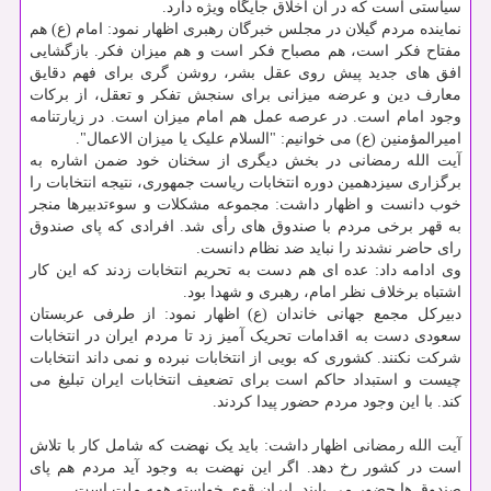
سیاستی است که در آن اخلاق جایگاه ویژه دارد.
نماینده مردم گیلان در مجلس خبرگان رهبری اظهار نمود: امام (ع) هم
مفتاح فکر است، هم مصباح فکر است و هم میزان فکر. بازگشایی
افق های جدید پیش روی عقل بشر، روشن گری برای فهم دقایق
معارف دین و عرضه میزانی برای سنجش تفکر و تعقل، از برکات
وجود امام است. در عرصه عمل هم امام میزان است. در زیارتنامه
امیرالمؤمنین (ع) می خوانیم: "السلام علیک یا میزان الاعمال".
آیت الله رمضانی در بخش دیگری از سخنان خود ضمن اشاره به
برگزاری سیزدهمین دوره انتخابات ریاست جمهوری، نتیجه انتخابات را
خوب دانست و اظهار داشت: مجموعه مشکلات و سوءتدبیرها منجر
به قهر برخی مردم با صندوق های رأی شد. افرادی که پای صندوق
رای حاضر نشدند را نباید ضد نظام دانست.
وی ادامه داد: عده ای هم دست به تحریم انتخابات زدند که این کار
اشتباه برخلاف نظر امام، رهبری و شهدا بود.
دبیرکل مجمع جهانی خاندان (ع) اظهار نمود: از طرفی عربستان
سعودی دست به اقدامات تحریک آمیز زد تا مردم ایران در انتخابات
شرکت نکنند. کشوری که بویی از انتخابات نبرده و نمی داند انتخابات
چیست و استبداد حاکم است برای تضعیف انتخابات ایران تبلیغ می
کند. با این وجود مردم حضور پیدا کردند.
آیت الله رمضانی اظهار داشت: باید یک نهضت که شامل کار با تلاش
است در کشور رخ دهد. اگر این نهضت به وجود آید مردم هم پای
صندوق ها حضور می یابند. ایران قوی خواسته همه ملت است.