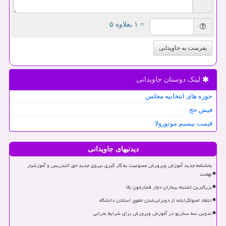
= ۱ بعلاوه ۵
بفرست به جاویدانی
لینک دوستان جاویدانی
حوزه های انتخابیه مجلس
فیش حج
قیمت بیسیم موتورولا
دیدنیهای جاویدانی
بخشنامه جدید آموزش وپرورش ممنوعیت به کار گیری نیروی جدید حق التدریس و آموزشیار
نهضت
بزرگترین اشتباه بیماران دچار فشارخون بالا
انتقاد اصولگرایانه از دوبرابرشدن حقوق استادن دانشگاه
تدوین سه سناریو در آموزش وپرورش برای شرایط بحرانی