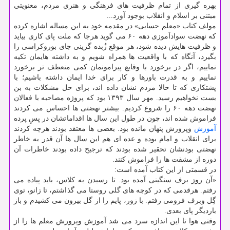
بهره گیری از تمام ظرفیت های فرهنگی و هنری مردم، معنویتی
مبتنی بر اسلام و انقلاب بوجود آورد...
مولف کتاب «معلم حسابی» در مقدمه خود به این مساله اشاره کرده
که نهضت سوادآموزی دهه ۶۰ می گوید هرجا که ملت پای کاری بیاید
و ظرفیت هایش دیده شود، هر موقع زُبده گزینی جای بوروکراسی را
بگیرد، آنگاه که با واقعیت ها همراه شویم و به داشته هایمان تکیه
نماییم، اگر در برخورد با وقایع پیرامونمان کمی منعطف تر برخورد
نماییم و به قدرت باورها و کار برای خدا ایمان داشته باشیم؛ با
پشتکاری که تا حالا مردم نشان داده اند، برای حل مشکلات به بن
بست نخواهیم رسید. مهر سال ۱۳۹۳ بود که پروژه مصاحبه با فعالان
نهضت دهه ۶۰ را شروع کردیم. بیشتر نهضتی ها احساس می کردند
فراموش شده اند، چون در طول این سال ها اقداماتشان در پسِ پرده
آموزش
وپرورش پنهان مانده بود. بعضی ها معتقد بودند هرچه کردند
برای انقلاب و امام بوده و عده ای هم این سال ها آن قدر به خاطر
نهضتی بودنشان تحقیر شده بودند که ترجیح داده بودند خاطرات آن
دوره از مشقت ها را فراموش کنند.
در قسمتی از این کتاب آمده است:
«آن روز برف سنگینی آمده بود. تا رسیدن به کلاس، باید پیاده می
رفتم. هرقدمی که در کوچه های گلی روستا می گذاشتم، تا زانو، توی
گِل وبرف فرومی رفتم. با زور، پایم را از گل بیرون می کشیدم و باز
باردیگر پای بعدی.
وقتی هوا تا این اندازه سرد می شد آموزش وپرورش معلم ها را از