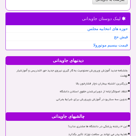
لینک دوستان جاویدانی
حوزه های انتخابیه مجلس
فیش حج
قیمت بیسیم موتورولا
دیدنیهای جاویدانی
بخشنامه جدید آموزش وپرورش ممنوعیت به کار گیری نیروی جدید حق التدریس و آموزشیار
نهضت
بزرگترین اشتباه بیماران دچار فشارخون بالا
انتقاد اصولگرایانه از دوبرابرشدن حقوق استادن دانشگاه
تدوین سه سناریو در آموزش وپرورش برای شرایط بحرانی
چالشیهای جاویدانی
این ۳ رشته پزشکی در دانشگاه ها مشتری ندارد!
تغذیه پدر می تواند بر سلامت نوزاد تأثیر بگذارد