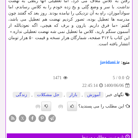
رفتن به کلاس معاف می کرد، اما تعطیلی آنها ربطی به نهضت
نداشت. با سر و وضع گِلی و یخ زده خودم را به کلاس رساندم، اما
سوادآموزان، راهِ به آن نزدیکی را نیامده بودند. روز بعد که گفتند چون
مدرسه ها تعطیل بوده، تصور کردیم نهضت هم تعطیل می باشد،
گفتم: «ما فرق داریم. بارون و برف که هیچی، اگه نعوذبالله از
آسمون سنگم بارید، کلاس ما تعطیل نمی شه نهضت تعطیلی نداره.»
این کتاب با ۳۱۲ صفحه، شمارگان هزار نسخه و قیمت ۵۰ هزار تومان
انتشار یافته است.
منبع:
javidani.ir
1471
5
/
0.0
1400/06/06
22:45:14
تگهای خبر:
آموزش
,
بازار
,
حل مشكلات
,
زندگی
این مطلب را می پسندید؟
(0)
(0)
X
تازه ترین مطالب مرتبط