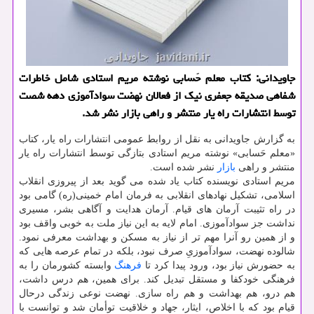
جاویدانی: کتاب معلم حَسابی نوشته مریم استادی شامل خاطرات
شفاهی صدیقه جعفری نیک از فعالان نهضت سوادآموزی دهه شصت
توسط انتشارات راه یار منتشر و راهی بازار نشر شد.
به گزارش جاویدانی به نقل از روابط عمومی انتشارات راه یار، کتاب
«معلم حَسابی» نوشته مریم استادی بتازگی توسط انتشارات راه یار
منتشر و راهی
بازار
نشر شده است.
مریم استادی نویسنده کتاب یاد شده می گوید بعد از پیروزی انقلاب
اسلامی، تشکیل نهادهای انقلابی به فرمان امام خمینی(ره) گامی بود
در راه تثیبت آرمان های قیام. آرمان هدایت و آگاهی بشر، مسیری
نداشت جز سوادآموزی. امام لایه به این نیاز ملت به خوبی واقف بود
و از همین رو آنرا مهم تر از نیاز به مسکن و بهداشت معرفی نمود.
شالوده نهضت، سوادآموزیِ صرف نبود، بلکه در تمام عرصه هایی که
به حضورش نیاز بود، ورود پیدا کرد تا
فرهنگ
وابسته کشورمان را به
فرهنگی خودکفا و مستقل تبدیل کند. برای همین، هم درس داشت،
هم درو، هم بهداشت و هم راه سازی. نهضت نوعی زندگی درحال
قیام بود که با اخلاص، ایثار، جهاد و خلاقیت توأمان شد و توانست با