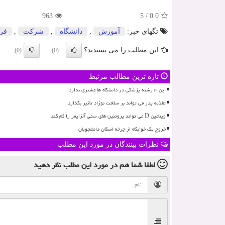
963
5
/
0.0
تگهای خبر:
آموزش
,
دانشگاه
,
شركت
,
فر
این مطلب را می پسندید؟
(0)
(0)
تازه ترین مطالب مرتبط
این ۳ رشته پزشکی در دانشگاه ها مشتری ندارد!
تغذیه پدر می تواند بر سلامت نوزاد تأثیر بگذارد
ویتامین D می تواند پروتئین های سمی آلزایمر را کم کند
خروج یک خوابگاه از چرخه اسکان دانشجویان
نظرات بینندگان در مورد این مطلب
لطفا شما هم
در مورد این مطلب
نظر دهید