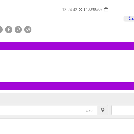
1400/06/07
13:24:42
هنگ
X