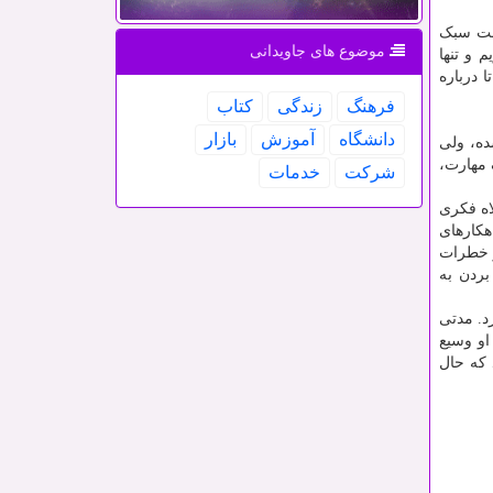
رعت سبک
موضوع های جاویدانی
 و تنها
 درباره
فرهنگ
زندگی
كتاب
دانشگاه
آموزش
بازار
ده، ولی
 مهارت،
شركت
خدمات
اه فکری
هکارهای
و خطرات
بردن به
. مدتی
او وسیع
 که حال