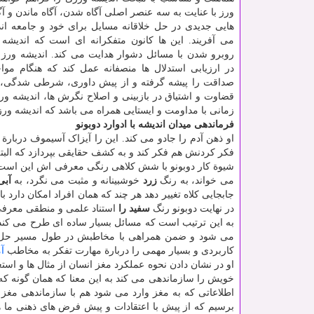
ورز با عنایت به سه عنصر اصلی آگاه شدن، آگاه ماندن و آگ
هایی جدیدی در حل خلاقانه مسایل برای خود و جامعه ان
می آفریند. این ها کانون متفکرانه ای است که اندیشه 
روبرو شدن با مسائل دشوار هدایت می کند. اندیشه ورز ز
در ارزیابی استدلال ها منصفانه عمل کند که هنگام موا
صداقت را پیشه گرفته و از پیش داوری، شرطی شدگی، خودگ
قضاوت و اشتیاق در بازبینی و اصلاح نگرش ها، اندیشه ورز
زمانی با مداومت و ایستایی همراه می باشد که اندیشه ورز
فرماندهی میدان اندیشه با ادوارد دوبونو
او ذهن آدم را جادو می کند. این را آیزاک آسیموف دربارة 
فکر کردنش هم فکر کند و به کشف حقایقی بپردازد که البت
شیوة کار دوبونو با شش کلاهی رنگی معرفی اش این اس
می خواند، به رنگ
زرد
خوشبینانه و مثبت می نگرد، به
آب
جابجایی کلاه تغییر دهد هر چند که همان افراد امکان دارد 
در نهایت دوبونو رنگ
سفید را
استناد علمی و منطقی معرفی
به این ترتیب است که مسائل بسیار ساده ای طرح می کند
می شود و ضمن همراهی با مخاطبش در طول مسیر حل مس
کاربردی و بسیار مهمی را دربارة مهارت تفکر به مخاطب
آ
او در نشان دادن نحوه عملکرد مغز انسان از مثال ها و است
خویش را سازماندهی می کند به این معنا که همان گونه که 
اطلاعاتی که به مغز وارد می شود هم با سازماندهی مغز ب
برسیم که از پیش با اعتقادات و پیش فرض های ذهنی ما ه