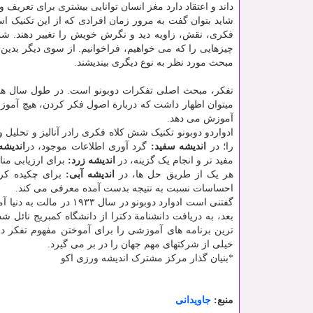
داند و اعتقاد دارد مغز انسان توانایی بیشتری برای تعریف
شاید بتوان گفت به مرور زمان افرادی که از این تکنیک 
فکری، نقش، زاویه دید و نگرش خویش را تغییر دهند. شش
چیزهایی را که می خواهیم، فراخوانیم. از سوی دیگر بدین 
مبحث مورد نظر به نوع دیگری بیندیشند.
تفکر، مبحث اصلی تفکرات دوبونو است. در طول سال های
میتوان اظهار داشت که دربارة اصول فکر کردن، هیچ آموزش
آموزش می دهد.
ادواردو دوبونو تکنیک شش کلاه فکری رادر آنالیز و تحلی
را؛ در
اندیشه سفید:
گرد آوری اطلاعات موجود، در
اندیشه
مفید تر و انجام یک گزینه، در
اندیشه زرد:
برای ارزیابی من
هر یک از طریق حل ها، در
اندیشه آبی:
برای چکیده کر
احساسات نسبت به نتیجه بدست آمده معرفی می کند.
گفتنی است ادوارد دوبونو در سال ۱۹۳۳ در مالت به دنیا آمد و در کالج سنت ادوارد و
بعد، به دریافت دانشنامة دکترا از دانشگاه کمبریج نائل ش
ترین برنامه های آموزشی را برای آموختن مفهوم تفکر در
خیلی از شرکتهای مهم جهان را در بر می گیرد.
*بنیان گذار مرکز مشترک اندیشه ورزی اکو
منبع:
جاویدانی