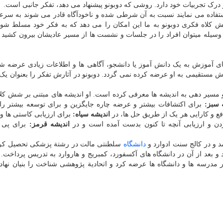
 و درک تجربیات خود دارد. روشی که دوبونو پیشنهاد می دهد، تفکر جانبی است.
استفاده می نمایند نسبت به آن شرطی شده و ناخودآگاه قادر می شوند به س
 کلاه فکری دوبونو به ما این امکان را می دهد که به فکر خود مسلط شویم
وسیله میتوان افراد را در جلسات و نشست ها از مسیر عادیشان بیرون کشید تا
 آموزش به یک دانش آموز یا دانشجو، آگاهی ها و اطلاعات زیادی عرضه ش
 مستقیمی به او عرضه کرده نمی گردد. دوبونو در آثارش تفکر را بعنوان یک
ل و مسیر دهی به اندیشه ها معرفی کرده است. او اندیشه های مبتنی بر شش کل
 سبز:
برای اکتشافات بیشتر و عرضه چاره جایگزین و برای توسعه بیشتر را
افع و کارایی هر یک از طریق حل ها، در
اندیشه سیاه:
برای ارزیابی کاستی ها 
دن و ارزیابی آنچه تا کنون بدست آمده است و در
اندیشه قرمز:
برای پی 
دانشگاه
سلطنتی مالت در رشتة پزشکی تحصیل کرد
د و بعد از آن در دانشگاه های آکسفورد، کمبریج و هاروارد به تدریس پرداخت. 
 مدرسه ها و دانشگاه ها عرضه کرد و اتحادیة پژوهشی شناخت را بنیان نهاد