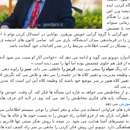
اه کردن، ایده
دیشه ورز اش
ورز را هنگام
مانی میتواند
جه با تعصبش
رایی یا گروه گرایی خویش بپرهیزد. توانایی در استدلال کردن توام با اح
 را در فرماندهی میدان اندیشگاه، یاری می کند. تمامی کانون های اندیشه ی 
، پشتکار در کسب اطلاعات مرتبط را در صدر اقدامات خود گنجانده باشد.
ادوارد دوبونو می گوید و ادامه می دهد که: «خواندن آثار او سبب می شود آدم
ه از قبل هم جلوی چشمش بوده اما آنها را نمی دیده است.»
ت که رنگ
سیاه را
منفی می بیند،
قرمز را
عاطفی می داند،
سبز را
زاویه دهی و
ی
وظیفه مدیریت و تغییر کلاه ها در جلسه را می دهد و تلاش می کند نگرش افرا
با تغییر کلاه هنوز بر سر موضع خود باشند که وظیفه کلاه آبی این است که مدیر
 می کند.
 و از مخاطبش می خواهد به چاره این مسأله ها فکر کند. آن وقت، خودش وا
أله، پایه های فکری مخاطبش را نقد می کند. وی در لابه لای حرف های
موزش
می دهد.
عاره های فراوانی استفاده می نماید و مغز انسان را نوعی سیستم اطلاعاتی می 
قطرات باران بعد از فرو افتادن راه خویش را به سمت جوی ها و چاله ها پیدا 
ه مسیرهای آشنا هدایت می شود. در نتیجه با روش تفکر سنتی تنها قادریم به
ماهنگی دارد. دوبونو این روش فکر کردن را مانعی بر سر راه کشف ایده ها