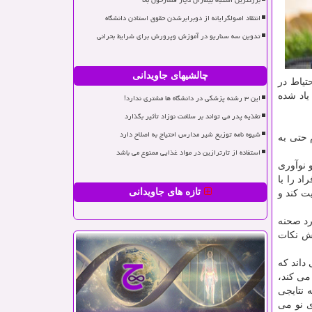
بزرگترین اشتباه بیماران دچار فشارخون بالا
انتقاد اصولگرایانه از دوبرابرشدن حقوق استادن دانشگاه
تدوین سه سناریو در آموزش وپرورش برای شرایط بحرانی
چالشیهای جاویدانی
تیاط در
یاد شده
این ۳ رشته پزشکی در دانشگاه ها مشتری ندارد!
تغذیه پدر می تواند بر سلامت نوزاد تأثیر بگذارد
شیوه نامه توزیع شیر مدارس احتیاج به اصلاح دارد
 حتی به
استفاده از تارترازین در مواد غذایی ممنوع می باشد
 نوآوری
د را با
تازه های جاویدانی
یت کند و
رد صحنه
ش نکات
داند که
می کند،
 نتایجی
ی نو می