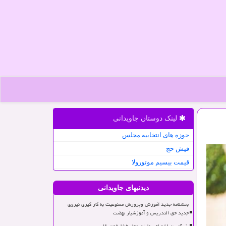
لینک دوستان جاویدانی
حوزه های انتخابیه مجلس
فیش حج
قیمت بیسیم موتورولا
دیدنیهای جاویدانی
بخشنامه جدید آموزش وپرورش ممنوعیت به کار گیری نیروی
جدید حق التدریس و آموزشیار نهضت