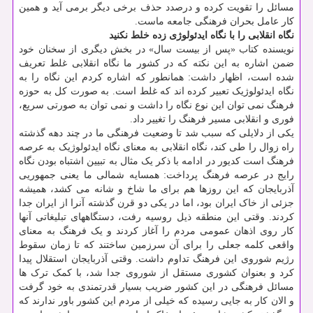
مسائل را تقویت کرده و درصدد حذف برخی دیگر برمی آید و همین
کار عامل بحران فرهنگی جامعه ماست.
نگاه انقلابی را با نگاه ایدئولوژی زده خلط نکنید
نویسنده کتاب «پس از بیست سال» در بخش دیگری از سخنان خود
ضمن اشاره به این نکته که در کشور ما نگاه انقلابی غلط تعریف
شده است، اظهار داشت: همانطور که اشاره کردم این نگاه را به
نگاه ایدئولوژیک تعبیر کرده اند که غلط است. به صورت کل به حوزه
فرهنگ نمی توان این نوع نگاه را داشت و نمی توان به صورتی سریع،
فوری و انقلابی مسیر فرهنگ را تغییر داد.
یکی از دلایلی که سبب شد تا وضعیت فرهنگی ما در چند دهه گذشته
راه زوال را طی کند، نگاه انقلابی به معنای نگاه ایدئولوژیک به عرصه
فرهنگ است کدیور در ادامه با ذکر یک مثال به تبیین اشتباه بودن نگاه
رایج در عرصه فرهنگ پرداخت: همسایه شمالی ما یعنی جمهوریی
آذربایجان که این روزها هم برای ما شاخ و شانه می کشد، همیشه
جزئی از خاک ایران بود، اما در یکی دو قرن گذشته آنرا از ایران جدا
کردند. وقتی این منطقه ذیل روسیه رفت، دستگاههای تبلیغاتی آنها
کار روی اذهان عمومی مردم را آغاز کردند و یک فرهنگ به معنای
واقعی کلمه جعلی را برای آن سرزمین ساختند که تا زمان سقوط
رژیم شوروی این فرهنگ تداوم داشت. وقتی آذربایجان استقلال پیدا
کرد و بعنوان کشوری مستقل از شوروی جدا شد، با کمک ترک ها
مسائل فرهنگی در این کشور ضریب بسیار قدرتمندی به خود گرفت
و الان کار به جایی رسیده که خیلی از مردم این کشور باور ندارند که