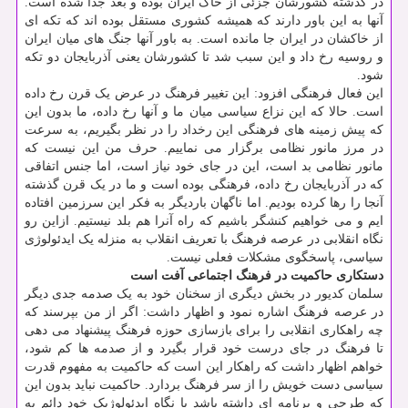
در گذشته کشورشان جزئی از خاک ایران بوده و بعد جدا شده است.
آنها به این باور دارند که همیشه کشوری مستقل بوده اند که تکه ای
از خاکشان در ایران جا مانده است. به باور آنها جنگ های میان ایران
و روسیه رخ داد و این سبب شد تا کشورشان یعنی آذربایجان دو تکه
شود.
این فعال فرهنگی افزود: این تغییر فرهنگ در عرض یک قرن رخ داده
است. حالا که این نزاع سیاسی میان ما و آنها رخ داده، ما بدون این
که پیش زمینه های فرهنگی این رخداد را در نظر بگیریم، به سرعت
در مرز مانور نظامی برگزار می نماییم. حرف من این نیست که
مانور نظامی بد است، این در جای خود نیاز است، اما جنس اتفاقی
که در آذربایجان رخ داده، فرهنگی بوده است و ما در یک قرن گذشته
آنجا را رها کرده بودیم. اما ناگهان باردیگر به فکر این سرزمین افتاده
ایم و می خواهیم کنشگر باشیم که راه آنرا هم بلد نیستیم. ازاین رو
نگاه انقلابی در عرصه فرهنگ با تعریف انقلاب به منزله یک ایدئولوژی
سیاسی، پاسخگوی مشکلات فعلی نیست.
دستکاری حاکمیت در فرهنگ اجتماعی آفت است
سلمان کدیور در بخش دیگری از سخنان خود به یک صدمه جدی دیگر
در عرصه فرهنگ اشاره نمود و اظهار داشت: اگر از من بپرسند که
چه راهکاری انقلابی را برای بازسازی حوزه فرهنگ پیشنهاد می دهی
تا فرهنگ در جای درست خود قرار بگیرد و از صدمه ها کم شود،
خواهم اظهار داشت که راهکار این است که حاکمیت به مفهوم قدرت
سیاسی دست خویش را از سر فرهنگ بردارد. حاکمیت نباید بدون این
که طرجی و برنامه ای داشته باشد با نگاه ایدئولوژیک خود دائم به