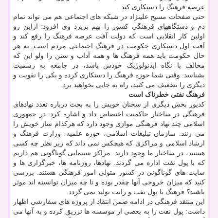
عرصه فرهنگ را دستکاری کند.
حتی صفحات مسیح علینژاد در شبکه های اجتماعی هم می تواند تمام
دم و دستگاههای فرهنگی کشور را بهم بریزد وی افزود: ازاین رو
اولین کار انقلابی است که دولت آفت عرصه فرهنگ را رفع کند و
آفت اول دستکاری حکومت در فرهنگ اجتماعی مردم است. به هر
حال حکومت باید همه فرهنگ ها و همه آداب و سنن را ولو این که
مخالف با نگاه ایدئولوژیک خودش باشد، در جامعه به رسمیت
بشناسد. وقتی شما حوزه فرهنگ را دستکاری کرده و یکی را تقویت و
دیگری را تضعیف می کنید، راه به جایی نخواهید برد.
فرهنگ نفتی خطرناک است
کدیور بخش دیگری از سخنان خویش را به بحث درباره تعدد نهادهای
فرهنگی در ساختار حاکمیت اختصاص داد و اشاره کرد: در جمهوری
اسلامی چند نهاد فرهنگی موازی وجود دارد که هرکدام ساز خویش را
می زنند. سازمان تبلیغات اسلامی، حوزه علمیه، وزارت فرهنگ و
ارشاد اسلامی و مراکزی که هیچکس نمی داند که زیر نظر چه کسی
هستند، در ساختار ما وجود دارند. مراکز سینمایی گوناگونی هم داریم
که با پول نفت اداره می گردند. نهادها، روزنامه ها، خبرگزاری ها و
سایت های گوناگونی در کشور متولی امور فرهنگی هستند. بررسی
کنید که میزان خروجی آنها چقدر بوده و تا چه میزان توانسته اند موثر
باشند؟ فرهنگ با پول نفت و رانت تولید نمی گردد.
این منتقد فرهنگی در ادامه ضمن انتقاد از پروژه های سفارشی اظهار
داشت: پول نفت را به بعضی از موسسه ها تزریق کرده و به آنها می