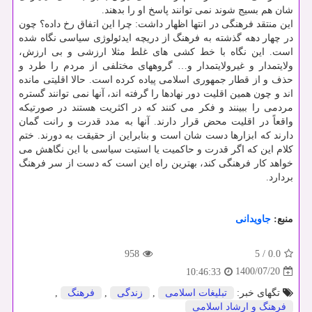
شان هم بسیج شوند نمی توانند پاسخ او را بدهند.
این منتقد فرهنگی در انتها اظهار داشت: چرا این اتفاق رخ داده؟ چون
در چهار دهه گذشته به فرهنگ از دریچه ایدئولوژی سیاسی نگاه شده
است. این نگاه با خط کشی های غلط مثلا ارزشی و بی ارزش،
ولایتمدار و غیرولایتمدار و… گروههای مختلفی از مردم را طرد و
حذف و از قطار جمهوری اسلامی پیاده کرده است. حالا اقلیتی مانده
اند و چون همین اقلیت دور نهادها را گرفته اند، آنها نمی توانند گستره
مردمی را ببینند و فکر می کنند که در اکثریت هستند در صورتیکه
واقعاً در اقلیت محض قرار دارند. آنها به مدد قدرت و رانت گمان
دارند که ابزارها دست شان است و بنابراین از حقیقت به دورند. ختم
کلام این که اگر قدرت و حاکمیت یا استیت سیاسی با این نگاهش می
خواهد کار فرهنگی کند، بهترین راه این است که دست از سر فرهنگ
بردارد.
منبع:
جاویدانی
958
5
/
0.0
1400/07/20
10:46:33
تگهای خبر:
تبلیغات اسلامی
,
زندگی
,
فرهنگ
,
فرهنگ و ارشاد اسلامی