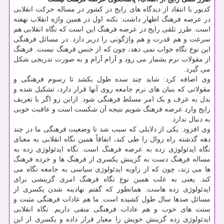
کدیور با انتقاد از دیدگاه های رایج در کشور در مساله حرکت انقلابی
در عرصه فرهنگ اظهار داشت: نکته اول در همین واژه انقلاب نهفته
است. طرز تلقی رایج در عرصه فرهنگ این است که نگاه انقلابی هم
سرعت و هم قدرت و هم واژگونی را دربر دارد. در مسائل فرهنگی
این نوع نگاه جواب نمی دهد، چون که از جنس فرهنگ نیست. فرهنگ
از مقولات نرم بشمار می رود و آرام آرام و به صورت تدریجی شکل
می گیرد.
وی اضافه کرد: شاید چند سده طول بکشد تا رسوم فرهنگی و
مقولاتی که بنیان های نرم جامعه روی آنها قرار دارد، تشکیل شده و
بدل به عرف و یک امر مسلط فرهنگی شود. ازاین رو اگر با تعریف
رایج وارد عرصه فرهنگ شویم نتیجه آن شکست است و عاقبت خوبی
به دنبال ندارد.
وی افزود: یکی از دلایلی که سبب شد تا وضعیت فرهنگی ما در چند
دهه گذشته راه زوال را طی کند، اتفاقاً همین نگاه انقلابی به معنای
نگاه ایدئولوژی زده به عرصه فرهنگ است. نگاه ایدئولوژی زده به
مساله فرهنگ دست به گزینش یکسری از فرهنگ ها و خرده فرهنگ
ها می زند، چون که از زاویه ایدئولوژی سیاسی به جامعه نگاه می
کند. یعنی به علت همین نوع نگاه فرهنگ امری گزینشی برای
ایدئولوژی زده هاست. همانطور که گفتم نهادینه شدن یکسری از
مسائل صدها سال طول کشیده است. ما هم عادات فرهنگی مثبت و
سنت های خوب و هم عادات فرهنگی منفی داریم. نگاه انقلابی
ایدئولوژی زده گزینش خویش را معیار قرار داده و یکسری از این