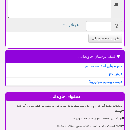
= ۵ بعلاوه ۲
بفرست به جاویدانی
لینک دوستان جاویدانی
حوزه های انتخابیه مجلس
فیش حج
قیمت بیسیم موتورولا
دیدنیهای جاویدانی
بخشنامه جدید آموزش وپرورش ممنوعیت به کار گیری نیروی جدید حق التدریس و آموزشیار
نهضت
بزرگترین اشتباه بیماران دچار فشارخون بالا
انتقاد اصولگرایانه از دوبرابرشدن حقوق استادن دانشگاه