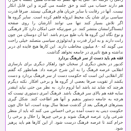
هم دارند حساب می کنند و حق جلسه می گیرند و این قابل انکار
نیست. آنها در رقابت با سایر جریان های فرهنگی نیستند. صرفا قدرت
سیاسی برای شان یک محیط ایزوله فاهم کرده است. سایر گروه ها
اگر تلاش بسیار کنند تنها می توانند آثارشان را روی صفحه
اینستاگرامشان منتشر کنند. در صورتیکه حتی امکان دارد کار فرهنگی
و نوع نگاه این گروه ها باب طبع مردم باشد. اما آن دوستان من چون
رانت دارند و به ابزار قدرت و ایدئولوژی سیاسی متصلند خیلی راحت
می گویند که ۸۰ میلیون مخاطب دارند. این کارها هیچ فایده ای دربر
نداشته و هیچ تاثیری در جامعه نخواهد گذاشت.
فقه هم باید دست از سر فرهنگ بردارد
کدیور در بخش دیگری از سخنان خود راهکار دیگری برای بازسازی
انقلابی عرصه فرهنگ را به این شرح عرضه داد: همانطور که گفتم
کار انقلابی این است که حکومت دست از سر فرهنگ بردارد و دست
بکشد از تقویت صرفا بعضی از گروه ها و برخی افکار. نکته دیگرم
هرچند که شاید تند باشد اما لزوم دارد. به نظر من حتی نباید اینقدر
سایه فقه هم بالای سر فرهنگ باشد. فرهنگ امری دستوری نیست که
هرچه به جامعه دستور بدهیم و آنها هم اطاعت کنند. شکل گیری
بسترهای فرهنگی بعد از گذشت صدها سال بوده است، اما حال چون
حکومت دینی به دست آمده برخی احساس می کنند که باید از منظر
شرعی وارد عرصه فرهنگ شوند و برخی چیزها را حلال و برخی را
حرام کنند تا عرصه فرهنگ درست شود. از این کارها هم باید پرهیز
شود.