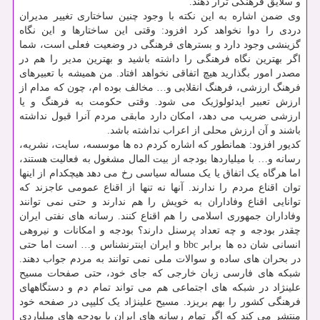
و سلایق فرهنگی ثرار دهند.
وی ضمن اشاره به این نکته با وجود چنین ساختاری تغییر مدیران
دردی را دوا نخواهد کرد افزود: وقتی این ساختارها و این نگاه
گزینشی وجود دارد و بسترهای فرهنگی در وضعیت فعلی است، شما
اگر بهترین نگاه فرهنگی را داشته باشید و بهترین مدیر را هم در
مصدر امور بگذارید هیچ اتفاقی نخواهد افتاد. من همیشه با تعبیرهای
فرهنگ ارزشی، فرهنگ انقلابی و… مخالف بوده ام، چون که مدام از
ارزش تعبیر ایدئولوژیک می شود. وقتی حکومت به فرهنگ و یا
ارزشی ضریب می دهد، امکان دارد مابقی مردم آنرا قبول نداشته
باشند و آن ارزش محلی از اعراب نداشته باشد.
کدیور افزود: همانطور که اشاره کردم ده ها موسسه، سایت، نشریه،
رسانه و… با میلیاردها بودجه از بیت المال مشغول به فعالیت هستند،
اما هرگاه یک اتفاق یا یک مساله سیاسی رخ می دهد هیچکدام از اینها
توان اقناع مردم را ندارند. آنها نه تنها از اقناع عمومی عاجزند که
توانایی اقناع وفاداران به خویش را هم ندارند و حتی نمی توانند
وفاداران جمهوری اسلامی را هم اقناع کنند. رسانه های نفتی ایران
چقدر بودجه و چه تعداد پرسنل دارند؟ بودجه و امکانات و نیروهی
انسانی شان ده ها برابر bbc و ایران اینترنشناس و… است اما حتی
در بحران های ساده و سوالات ملی نمی توانند به مردم جواب دهند.
شبکه های فارسی زبان خارجی که جای خود، حتی صفحات مسیح
علینژاد در شبکه های اجتماعی هم می تواند تمام دم و دستگاههای
فرهنگی کشور را بهم بریزد. مسیح علینژاد یک کلیپی در صفحه خود
منتشر می کند که اگر تمام رسانه های ایران با بودجه های میلیاردی