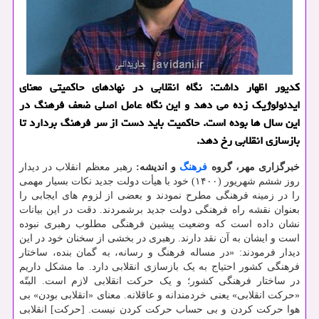
کدیور اظهار داشت: نگاه انقلابی در نهادهای حاکمیتی معنای
ایدئولوژیک زده می دهد و این نگاه عامل اصلی ضعف فرهنگ در
این سال ها بوده است. حاکمیت باید دست از سر فرهنگ بردارد تا
بازسازی انقلابی رخ دهد.
خبرگزاری مهر، گروه
فرهنگ
و اندیشه:
رهبر معظم انقلاب در دیدار
روز ششم شهریور (۱۴۰۰) خود با هیأت دولت جدید نکات بسیار مهمی
را در زمینه فرهنگی مطرح نمودند و بعضی از لزوم های ایجابی را
بعنوان نقشه راه فرهنگی دولت جدید برشمردند. دقت در این بیانات
نشان داده است که وضعیت پیشین فرهنگی مطلوب رهبری نبوده
است و ایشان به آن نقد دارند. رهبری در بخشی از سخنان خود در این
دیدار فرمودند: «در مساله فرهنگ و رسانه، به گمان بنده، ساختار
فرهنگی کشور احتیاج به یک بازسازی انقلابی دارد. ما مشکل داریم
در ساختار فرهنگی کشور؛ و یک حرکت انقلابی لازم است. البتّه
«حرکت انقلابی» یعنی خردمندانه و عاقلانه. معنای «انقلابی بودن» بی
هوا حرکت کردن و بی حساب حرکت کردن نیست. [حرکت] انقلابی