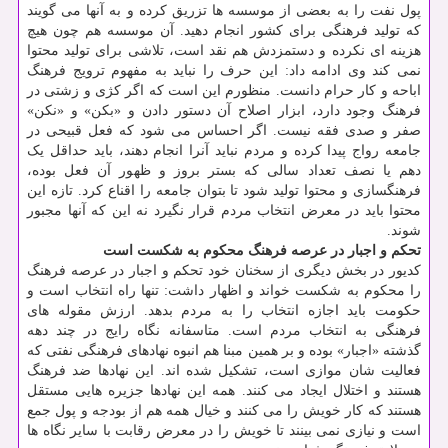
پول نفت را به بعضی از موسسه ها تزریق کرده و به آنها می گویند
که تولید فرهنگی برای کشور انجام دهید. آن موسسه هم چون هیچ
هزینه ای نکرده و دستمزدش هم نقد است، تلاشی برای تولید محتوا
نمی کند وی ادامه داد: این حرف را نباید به مفهوم ترویج فرهنگ
اباحه و کار حرام دانست. منظورم این است که اگر کژی و زشتی در
فرهنگ وجود دارد، ابزار اصلاح آن دستور دادن و «بکن» و «نکن»
صفر و صدی فقه نیست. اگر احساس می شود که فعل قبیحی در
جامعه رواج پیدا کرده و مردم نباید آنرا انجام دهند، باید حداقل یک
دهم یا نصف تعداد سالی که بستر بروز و ظهور آن فعل بوده،
فرهنگسازی و محتوا تولید شود تا بتوان جامعه را اقناع کرد. تازه این
محتوا باید در معرض انتخاب مردم قرار نگیرد نه این که آنها مجبور
شوند.
تحکم و اجبار در عرصه فرهنگ محکوم به شکست است
کدیور در بخش دیگری از سخنان خود تحکم و اجبار در عرصه فرهنگ
را محکوم به شکست خواند و اظهار داشت: تنها راه انتخاب است و
حکومت باید اجازه انتخاب را به مردم بدهد. ارزش مقوله های
فرهنگی به انتخاب مردم است. متاسفانه نگاه رایج در چند دهه
گذشته «اجبار» بوده و بر همین مبنا هم انبوه نهادهای فرهنگی نفتی که
فعالیت شان موازی است، تشکیل شده اند. این نهادها ضد فرهنگ
هستند و اختلال ایجاد می کنند. همه این نهادها جزیره هایی مستقل
هستند که کار خویش را می کنند و خیال همه هم از بودجه و پول جمع
است و نیازی نمی بینند تا خویش را در معرض رقابت با سایر نگاه ها