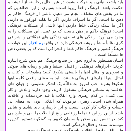
باید باشد، بنیانی باید حرکت بشود، در عین حال برخاسته از اندیشه و
حکمت باشد. فرهنگ واقعاً زیربنا است؛ بسیاری از این خطاهایی که
ما در بخش های مختلف انجام می دهیم، ناشی از فرهنگ حاکم بر
ذهن ما است. اگر ما اسراف داریم، اگر ما تقلید کورکورانه داریم،
اگر ما سبک زندگی غلط داریم، اینها ناشی از مشکلات فرهنگی
است؛ فرهنگِ حاکم بر ذهن هاست که در عمل، این مشکلات را به
وجود می آورد. زندگی های تقلیدی، زندگی های تجمّلاتی و اشرافی
گری، غالباً منشأ و ریشه فرهنگی دارد. در واقع
نرم افزار
این حوادث،
فرهنگ کشور و فرهنگ حاکم غلط و انحرافی است که بر بعضی ذهن
ها مسلّط است.»
ایشان همینطور به لزوم تحول در صنایع فرهنگی هم بدین شرح اشاره
کردند: «ابزارهای فرهنگی از [قبیل] سینما و هنر و رسانه های صوتی
و تصویری و امثال اینها را بایستی شکوفا کنید؛ مطبوعات و کتاب و
امثال اینها ابزارهای فرهنگی هستند، باید به معنای واقعی کلمه اینها
شکوفا بشوند. خب امروز بحمداللّه یک لشکر عظیمی از جوان های
علاقمند به مسائل فرهنگی مشغول کارند، وجود دارند و تلاش و کار
می کنند.» در کلام رهبری واژه انقلاب با قید خردمندانه و عاقلانه
همراه شده است. رهبری فرمودند که انقلابی بودن به معنای بی
حساب و کتاب کار کردن نیست و این بازسازی باید بنیادی و بنیانی
باشد. ازاین رو این قیدها طرز تلقی رایج از انقلاب را نفی و طرد می
کند. در تفسیر این سخن با سلمان کدیور به گفتگو نشستیم. کدیور،
نویسنده، منتقد و فعال فرهنگی است.
طرز تلقی رایج از انقلاب، پاسخگوی عرصه فرهنگ نیست