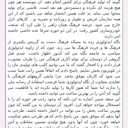
گویند که تولید فرهنگی برای کشور انجام دهید. آن موسسه هم چون
هیچ هزینه ای نکرده و دستمزدش هم نقد است، تلاشی برای تولید
محتوا نمی نماید. به علت همین انحصار شاهد می باشیم که از این
همه سازمان عریض و طویل و روزنامه و نشریه و… کارهای نازل
خارج می شود. عرصه فرهنگ همان راهی را طی کرد که صنعت
خودروسازی کشور رفت. در این دو حوزه صرفا عده خاصی حاشیه
امن دارند.
نگاه ایدئولوژی زده به مساله فرهنگ دست به گزینش یکسری از
فرهنگ ها و خرده فرهنگ ها می زند، چون که از زاویه ایدئولوژی
سیاسی به جامعه نگاه می کند کدیور اظهار داشت: چندی قبل
گروهی از دوستان برای تولید آثاری فرهنگی من را طرف مشورت
قرار دادند و با افتخار گفتند که ما می توانیم کلیپ های تولیدی مان را
در تلویزیون پخش نماییم. پاسخ دادم که اتفاقاً همین رانت شما سبب
می شود که کارتان موفق نباشد. چرا مابقی گروههای فرهنگی با
عقایدی متفاوت از نگاه ایدئولوژی شما فرصت استفاده از رسانه ملی
را ندارند اما شما که هنوز کارها را تولید نکرده اید با قاطعیت می
گویید که آنتن را در بهترین ساعت می توانید داشته باشید.
این منتقد ضمن اشاره به این نکته که وجود رانت هر حوزه ای را با
اضمحلال مواجه خواهد کرد، افزود: آن دوستان به من گفتند که چون
بهترین ساعت پخش را می توانند در اختیار داشته باشند، طرحی به
آنها بدهم که موفق شود. من پاسخ دادم که هر طرحی بدهم شکست
خواهد خورد، چون که آنها بدون هیچ تولیدی تضمین مخاطب و آنتن
رانتی را گرفته اند. حتی به آنها گفتم که ساعات همین جلسه با من را