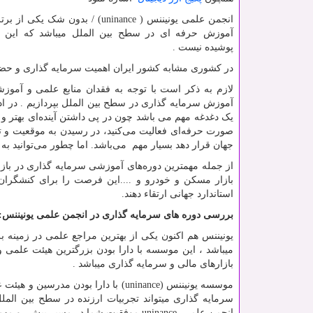
انجمن علمی یونیننس (
(uninance
/ بدون شک یکی از بر
آموزش حرفه ای در سطح بین الملل میباشد که این 
پوشیده نیست .
در کشوری مشابه کشور ایران اهمیت سرمایه گذاری و حضور 
لازم به ذکر است با توجه به فقدان منابع علمی و آموز
آموزش سرمایه گذاری در سطح بین الملل بپردازیم . در ادا
یک دغدغه مهم می باشد چون در پی داشتن آینده‌ای بهتر و 
صورت حرفه‌ای فعالیت می‌کنید، در رسیدن به موقعیت و ت
جهان قرار دهد بسیار مهم می‌باشد. اما چطور می‌توانید به 
از جمله مهمترین دوره‌های آموزشی سرمایه گذاری در با
بازار مسکن و خودرو و ....این فرصت را برای کنشگران ا
استاندارد جهانی ارتقاء دهند.
بررسی دوره های سرمایه گذاری در انجمن علمی یونیننس:
میباشد ، این موسسه با دارا بودن بزرگترین هیئت علمی و
بازارهای مالی و سرمایه گذاری میباشد .
موسسه یونیننس (
uninance
سرمایه گذاری میتواند تجربیات ارزنده در سطح بین الملل
انجمن علمی
uninance
موفقیت شما در مسیر پیش رو مهم‌تر