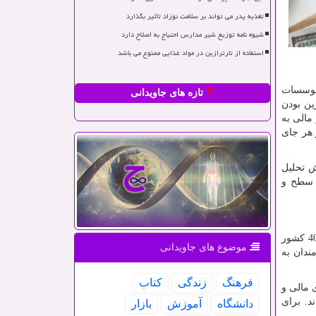
تغذیه پدر می تواند بر سلامت نوزاد تأثیر بگذارد
شیوه نامه توزیع شیر مدارس احتیاج به اصلاح دارد
استفاده از تارترازین در مواد غذایی ممنوع می باشد
 موسسات
تازه های جاویدانی
ین بودن
مالی به
 هر جای
ش تحلیل
ن سطح و
یونیننس هم اکنون یکی از بهترین مراجع علمی در زمینه برگزاری بیش از 120 رشته تخصصی در حوزه های مالی و سرمایه گذاری در 40 کشور
موضوع های جاویدانی
ندان به
فرهنگ
زندگی
كتاب
 سال حضور در بازارهای مالی و
د. برای
دانشگاه
آموزش
بازار