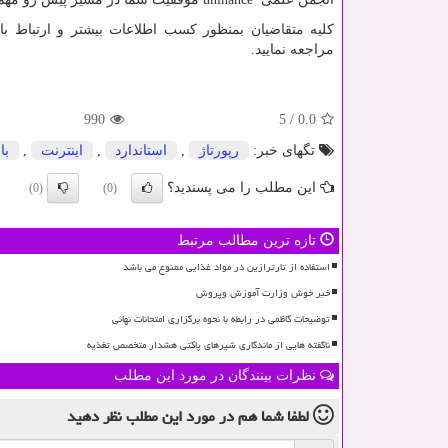
کلیه متقاضیان بمنظور کسب اطلاعات بیشتر و ارتباط با 
مراجعه نمایید.
990
5
/
0.0
تگهای خبر:
رپورتاژ
,
استاندارد
,
اینترنت
,
با
این مطلب را می پسندید؟
(0)
(0)
تازه ترین مطالب مرتبط
استفاده از تارترازین در مواد غذایی ممنوع می باشد
خبر خوش وزارت آموزش وپروش
توضیحات کاظمی در رابطه با نحوه برگزاری امتحانات نهائی
ناگفته هایی از ماندگاری شیرهای پاکتی هشدار متخصص تغذیه
نظرات بینندگان در مورد این مطلب
لطفا شما هم
در مورد این مطلب
نظر دهید