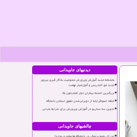
دیدنیهای جاویدانی
بخشنامه جدید آموزش وپرورش ممنوعیت به کار گیری نیروی
جدید حق التدریس و آموزشیار نهضت
بزرگترین اشتباه بیماران دچار فشارخون بالا
انتقاد اصولگرایانه از دوبرابرشدن حقوق استادن دانشگاه
تدوین سه سناریو در آموزش وپرورش برای شرایط بحرانی
چالشیهای جاویدانی
این ۳ رشته پزشکی در دانشگاه ها مشتری ندارد!