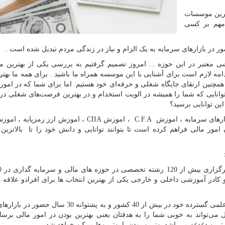
ترین موسسات
مهم بر کسی
در بازارهای سرمایه به یک الزام و نیاز در زندگی مردم تبدیل شده است .
شی معتبر در این حوزه ... امروز تصمیم گرفتیم به بررسی یکی از بهترین
مه لازم است برای آشنایی با این موسسه همراه ما باشید . برای همه ما بهتر
همچنین ارتقای جایگاه شغلی و حرفه‌ای خود هستیم. اما برای شما که در امور 
وانایی که شما را همیشه در الویت استخدام و در بهترین فرصت‌های شغلی در
این توانایی برسید؟
زارهای سرمایه ، اموزش
C.F.A
، اموزش
CIIA
، اموزش ارز رمزپایه ، اموز
مور مالی فراهم کرده است تا بتوانند توانایی و دانش خود را تا بالاتری
 کادر آموزشی داخلی و خارجی یکی از بهترین انتخاب ها برای افرادو علاقه م
) با دارا بودن مدرسین و هیئت علمی گسترده خود در بیش از 40 کشور و به پشتوانه 30
 می‌تواند به خوبی شما را به هدفتان یعنی بهترین بودن در امور مالی برسان
ین دغدغه می‌باشد بهترین بودن با بهترین‌ها ممکن خواهد شد...