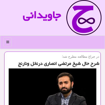
جاویدانی
منو
در چراغ مطالعه مطرح شد؛
شرح حال شیخ مرتضی انصاری درنخل ونارنج