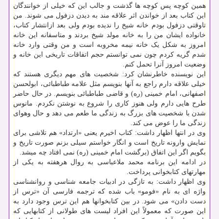
همین کوچه پس کوچه ها گذشت و جالب این که خیلی از خوانندگان
این کتاب بعد از خواندن اثر علاقه مند به دیدن دزفول می شوند. من
تاوقتی دزفول بودم خانه شیخ را ندیده بودم ولی بعد ازانتشار کتاب،
خانواده ایشان من را به خانه مولد شیخ بردند و متاسفانه این خانه
امروز به شکل یک خانه نیمه مخروبه است و من وقتی وارد خانه
شدم گریه کردم چون نمی توانستم حجم اتفاقات تاریخی این خانه و
وضعیت امروز آنرا تحمل کنم.
این نویسنده خاطرنشان کرد: شخصیت های مهم دیگری هستند که
خیلی علاقه دارم راجع به آنها بنویسم مثل علامه طباطبائی، ابولحسن
اصفهانی، امام خمینی (ره) و قاضی طباطبائی بنویسم. در حال حاضر
طرح هایی دارم ولی هنوز کاری را شروع به نوشتن نکردم. مانوس
شدن با شخصیت های بزرگ به زندگی ما طعم می دهد و حال وهوای
زندگی ما را عوض می کند.
وی در انتها اظهار داشت: کتاب اخیرم یعنی «ارتداد» هم تلاشی برای
نمایش وارونه تاریخ است و انگار خواستم سیلی بزنم صورت تاریخ و
بگویم اگر این اتفاق (برگشت امام خمینی (ره) نمی افتاد چه میشد.
در ادامه این برنامه محمد ملاعباسی به روال هرهفته به یکی از
مهارتهای کتابخوانی پرداخت.
وی اظهار داشت: به تازگی در ادبیات جامعه شناسی و روانشناسی
واژه ای به نام «فومو» باب شده که ترجمه فارسی آن «ترس از
دست دادن» می شود. در بین کتابخوانها هم این ترس وجود دارد به
این صورت که معمولاً این افراد لیست های طولانی از کتابهایی که