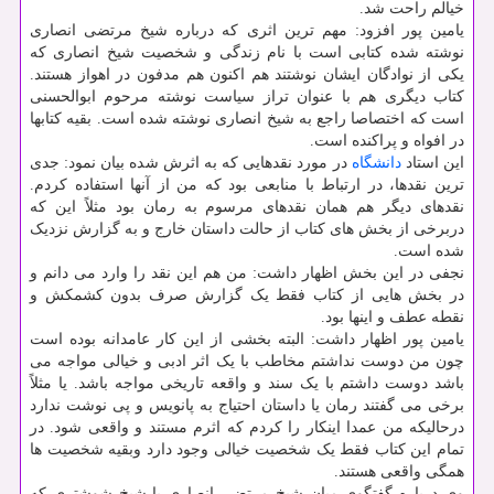
خیالم راحت شد.
یامین پور افزود: مهم ترین اثری که درباره شیخ مرتضی انصاری
نوشته شده کتابی است با نام زندگی و شخصیت شیخ انصاری که
یکی از نوادگان ایشان نوشتند هم اکنون هم مدفون در اهواز هستند.
کتاب دیگری هم با عنوان تراز سیاست نوشته مرحوم ابوالحسنی
است که اختصاصا راجع به شیخ انصاری نوشته شده است. بقیه کتابها
در افواه و پراکنده است.
این استاد
دانشگاه
در مورد نقدهایی که به اثرش شده بیان نمود: جدی
ترین نقدها، در ارتباط با منابعی بود که من از آنها استفاده کردم.
نقدهای دیگر هم همان نقدهای مرسوم به رمان بود مثلاً این که
دربرخی از بخش های کتاب از حالت داستان خارج و به گزارش نزدیک
شده است.
نجفی در این بخش اظهار داشت: من هم این نقد را وارد می دانم و
در بخش هایی از کتاب فقط یک گزارش صرف بدون کشمکش و
نقطه عطف و اینها بود.
یامین پور اظهار داشت: البته بخشی از این کار عامدانه بوده است
چون من دوست نداشتم مخاطب با یک اثر ادبی و خیالی مواجه می
باشد دوست داشتم با یک سند و واقعه تاریخی مواجه باشد. یا مثلاً
برخی می گفتند رمان یا داستان احتیاج به پانویس و پی نوشت ندارد
درحالیکه من عمدا اینکار را کردم که اثرم مستند و واقعی شود. در
تمام این کتاب فقط یک شخصیت خیالی وجود دارد وبقیه شخصیت ها
همگی واقعی هستند.
وی درباره گفتگوی میان شیخ مرتضی انصاری با شیخ شوشتری که