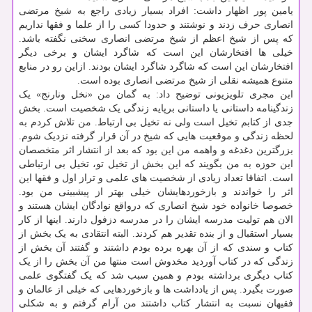
یامین پور اظهار داشت: افراد بسیار زیادی راجع به شیخ مرتضی
انصاری حرف زدند و نوشتند و حدودا کسی را از علما و فقها نداریم
که پس از شیخ اعظم از شیخ مرتضی انصاری سخنی نگفته باشد.
خیلی ها افتخارشان این است که شاگرد ایشان و برخی دیگر
افتخارشان این است که شاگرد شاگرد ایشان بودند. ازاین رو در منابع
متنوع همیشه نقلی از شیخ مرتضی انصاری بوده است.
این مجری تلویزیونی توضیح داد: به گمان من «نخل ونارنج» یک
زندگینامه داستانی یا داستانی برپایه زندگی یک شخصیت است. بخش
جدی از کتابم تخیل است ولی نه تخیل بی ارتباط. من تلاش کردم به
لحظه زندگی و موقعیت هایی که شیخ در آن قرار گرفته نزدیک شوم.
بزرگترین دغدغه و واهمه من این بود که بعد از انتشار اثر متخصصان
این حوزه به من بگویند که این بخش از تخیل تو، تخیل بی ارتباطی
است. اتفاقا تعداد زیادی از شخصیت های علمی و تراز اول و فقها این
اثر را خواندند و بازخوردهایشان خیلی بهتر از پیشبینی من بود.
خصوصا خانواده خود شیخ انصاری که درواقع نوادگان ایشان هستند و
الان هم تولیت مدرسه ایشان را در مدرسه دزفول دارند. اینها از کار
بسیار استقبال و از بنده تقدیر هم کردند. البته انتقادی به یک بخش از
کتاب و سندی که از آن بهره برده بودم داشتند و گفتند آن بخش از
زندگی که در کتاب آوردید مخدوش است منتها من آن بخش را از یک
کتاب دیگری برداشته بودم و همین سبب شد که یک گفتگوی علمی
صورت بگیرد. پس از یادداشت ها و بازخوردهایی که خیلی از عالمان و
فقیهان نسبت به انتشار کتاب داشتند من آرام گرفتم و به شکلی