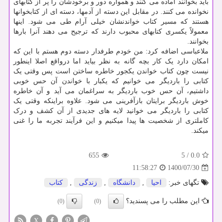
باید بخوانند آماده می کنند و همواره دور و برخودشان را پر از کتابهای
نخوانده می کنند. در مقابل این دسته از آدمها، دسته ای از کتابخوانها
هستند که مسیر کتاب خواندنشان خیلی آرام طی می شود. اینها
معمولاً یکسری کتابهای محبوب دارند که ترجیح می دهند آنرا بارها
بخوانند.
ملاعباسی اضافه کرد: من خودم طرفدار دسته دوم هستم با این که
امکان دارد یک کار بچه گانه به نظر بیاید اما درواقع اصلا اینطور
نیست چون کتاب خواندن یکجور خاطره ساختن است پس وقتی یک
کتابی را باردیگر می خوانیم که یکبار با خواندن آن حس خوبی
داشتیم، آن حس خوب باردیگر به سراغمان می آید و آن خاطره
خوش باردیگر برایتان بازآفرینی می شود. علاوه براینکه وقتی یک
کتابی را باردیگر می خوانید لایه های جدیدی از آن کشف و درک
کاملتری از شخصیت ها پیدا میکنیم و این فرآیند تجربه ما را غنی
میکند.
655
5
/
0.0
1400/07/30
11:58:27
تگهای خبر:
احیا
,
دانشگاه
,
زندگی
,
كتاب
این مطلب را می پسندید؟
(0)
(0)
X