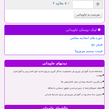
= ۵ بعلاوه ۴
بفرست به جاویدانی
لینک دوستان جاویدانی
حوزه های انتخابیه مجلس
فیش حج
قیمت بیسیم موتورولا
دیدنیهای جاویدانی
بخشنامه جدید آموزش وپرورش ممنوعیت به کار گیری نیروی جدید حق التدریس و آموزشیار
نهضت
بزرگترین اشتباه بیماران دچار فشارخون بالا
انتقاد اصولگرایانه از دوبرابرشدن حقوق استادن دانشگاه
تدوین سه سناریو در آموزش وپرورش برای شرایط بحرانی
چالشیهای جاویدانی