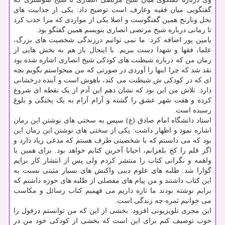
گفتگویی میان فقیه وعارف است توضیح داد: یکی از جذابیت های
نخل ونارنج همین گفتگوست و اصلا یکی از مواردی که مرا جذب کرد
تا رمانی درباره شیخ مرتضی انصاری بنویسم همین گفتگو بود.
یامین پور اضافه کرد: ما نمی توانیم درزندگی شخصیت های بزرگ،
علما، فقها و شهدا دست ببریم. با اینحال باز هم به بخش هایی از
رمان من که درباره شیطنت های کودکی شیخ انصاری اشاره شده بود
نقد شد که چرا اینها را آوردی در صورتی که من میخواستم بگویم بچه
ای که در کودکی ش شیطنت می کند، باهوش است و آینده درخشانی
دارد. تلاش من این بود که نشان دهم این آدم از یک نقطه ای شروع
کرده و هفت شهر عشق را گشته و آرام آرام به یک پختگی و بلوغ
رسیده است.
استاد دانشگاه امام صادق (ع) سپس به سختی های نوشتن این رمان
اشاره نمود و اظهار داشت: یکی از سختی های نوشتن این رمان این
بود که می دانستم که با شخصیتی طرف هستم که مدعی زیاد دارد و
اگر قلم را کج بلغزانم، احیانا آخرین کتابم خواهد بود. برای همین با
واهمه و نگرانی کتاب را منتشر کردم ولی پس از انتشار کار برایم
گوارا شد. طلبه های علوم دینی واکنش های بسیار مثبتی نسبت به
این کتاب داشتند و من پیام های مفصلی از طلبه های حوزه داشتم که
برایم نوشته بودند ما تازه داریم می فهمیم کتاب رسائل و مکاسب
می خوانیم ثمره چه زندگی است.
این مجری تلویزیونی افزود: بخشی از این که من توانستم دزفول را
خوب توصیف کنم برای این است که بخشی از کودکی خود من در