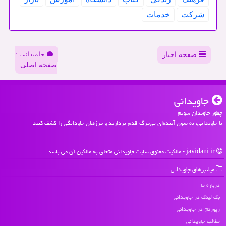
شركت
خدمات
صفحه اخبار
جاویدانی :
صفحه اصلی
جاویدانی
چطور جاویدان شویم
با جاویدانی، به سوی آینده‌ای بی‌مرگ قدم بردارید و مرزهای جاودانگی را کشف کنید
javidani.ir - مالکیت معنوی سایت جاویدانی متعلق به مالکین آن می باشد
میانبرهای جاویدانی
درباره ما
بک لینک در جاویدانی
رپورتاژ در جاویدانی
مطالب جاویدانی