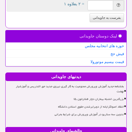
= ۲ بعلاوه ۱
بفرست به جاویدانی
لینک دوستان جاویدانی
حوزه های انتخابیه مجلس
فیش حج
قیمت بیسیم موتورولا
دیدنیهای جاویدانی
بخشنامه جدید آموزش وپرورش ممنوعیت به کار گیری نیروی جدید حق التدریس و آموزشیار
نهضت
بزرگترین اشتباه بیماران دچار فشارخون بالا
انتقاد اصولگرایانه از دوبرابرشدن حقوق استادن دانشگاه
تدوین سه سناریو در آموزش وپرورش برای شرایط بحرانی
چالشیهای جاویدانی