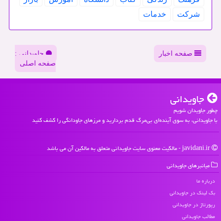
شركت
خدمات
صفحه اخبار
جاویدانی :
صفحه اصلی
جاویدانی
چطور جاویدان شویم
با جاویدانی، به سوی آینده‌ای بی‌مرگ قدم بردارید و مرزهای جاودانگی را کشف کنید
javidani.ir - مالکیت معنوی سایت جاویدانی متعلق به مالکین آن می باشد
میانبرهای جاویدانی
درباره ما
بک لینک در جاویدانی
رپورتاژ در جاویدانی
مطالب جاویدانی