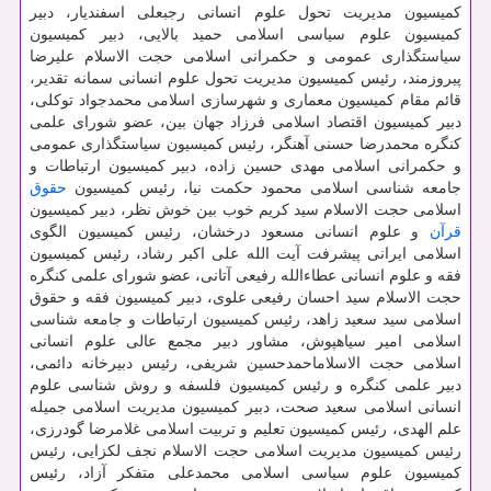
کمیسیون مدیریت تحول علوم انسانی رجبعلی اسفندیار، دبیر
کمیسیون علوم سیاسی اسلامی حمید بالایی، دبیر کمیسیون
سیاستگذاری عمومی و حکمرانی اسلامی حجت الاسلام علیرضا
پیروزمند، رئیس کمیسیون مدیریت تحول علوم انسانی سمانه تقدیر،
قائم مقام کمیسیون معماری و شهرسازی اسلامی محمدجواد توکلی،
دبیر کمیسیون اقتصاد اسلامی فرزاد جهان بین، عضو شورای علمی
کنگره محمدرضا حسنی آهنگر، رئیس کمیسیون سیاستگذاری عمومی
و حکمرانی اسلامی مهدی حسین زاده، دبیر کمیسیون ارتباطات و
جامعه شناسی اسلامی محمود حکمت نیا، رئیس کمیسیون
حقوق
اسلامی حجت الاسلام سید کریم خوب بین خوش نظر، دبیر کمیسیون
قرآن
و علوم انسانی مسعود درخشان، رئیس کمیسیون الگوی
اسلامی ایرانی پیشرفت آیت الله علی اکبر رشاد، رئیس کمیسیون
فقه و علوم انسانی عطاءالله رفیعی آتانی، عضو شورای علمی کنگره
حجت الاسلام سید احسان رفیعی علوی، دبیر کمیسیون فقه و حقوق
اسلامی سید سعید زاهد، رئیس کمیسیون ارتباطات و جامعه شناسی
اسلامی امیر سیاهپوش، مشاور دبیر مجمع عالی علوم انسانی
اسلامی حجت الاسلاماحمدحسین شریفی، رئیس دبیرخانه دائمی،
دبیر علمی کنگره و رئیس کمیسیون فلسفه و روش شناسی علوم
انسانی اسلامی سعید صحت، دبیر کمیسیون مدیریت اسلامی جمیله
علم الهدی، رئیس کمیسیون تعلیم و تربیت اسلامی غلامرضا گودرزی،
رئیس کمیسیون مدیریت اسلامی حجت الاسلام نجف لکزایی، رئیس
کمیسیون علوم سیاسی اسلامی محمدعلی متفکر آزاد، رئیس