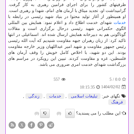
ظرفیتهای کشور را برای اجرای فرامین رهبری به کار گرفت.
گرامیداشت او، تجدید میثاق با آرمان های امام، شهدا و رهبری است.
او همینطور از آغاز تولید محتوا در بنیاد شهید رئیسی در رابطه با
خدمات
شهدای خدمت اطلاع داد و اعلام نمود: همایش بین المللی
الگوی حکمرانی شهید رئیسی درحال برگزاری است و مقالات
گوناگونی هم به دبیرخانه همایش ارسال شده اند. اسماعیلی در انتها
تاکید کرد: از زبان رهبران جبهه مقاومت شنیدیم که آیت الله رئیسی
رئیس جمهور مقاومت و شهید امیر عبداللهیان وزیر خارجه مقاومت
بودند. این دو شهید، با اخلاص کامل خویش را وقف آرمان های
فلسطین، غزه و مقاومت کردند. تبیین این رویکرد در مراسم های
بزرگداشت شهدای خدمت امری ضروری می باشد.
557
5
/
0.0
1404/02/02
10:15:35
تگهای خبر:
تبلیغات اسلامی
,
خدمات
,
زندگی
,
فرهنگ
این مطلب را می پسندید؟
(0)
(0)
X