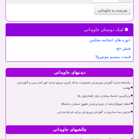
بفرست به جاویدانی
لینک دوستان جاویدانی
حوزه های انتخابیه مجلس
فیش حج
قیمت بیسیم موتورولا
دیدنیهای جاویدانی
بخشنامه جدید آموزش وپرورش ممنوعیت به کار گیری نیروی جدید حق التدریس و آموزشیار
نهضت
بزرگترین اشتباه بیماران دچار فشارخون بالا
انتقاد اصولگرایانه از دوبرابرشدن حقوق استادن دانشگاه
تدوین سه سناریو در آموزش وپرورش برای شرایط بحرانی
چالشیهای جاویدانی