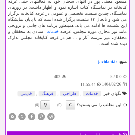
مسعود معینی پور در انتهای سخنان خود به فعالیتهای جنبی غرفه
کتابخانه در نمایشگاه کتاب اشاره نمود و اظهار داشت: در روزهای
نمایشگاه، چندین نشست تخصصی و عمومی در غرفه کتابخانه برگزار
می شود و تابحال ۱۳ نشست برگزار شده است که تا پایان نمایشگاه
این نشست ها ادامه می یابد. همینطور برنامه های جانبی و ترویجی
مانند تور مجازی موزه مجلس، عرضه
خدمات
اسنادی به محققان و
محققان، میز مرمت آثار و … هم در غرفه کتابخانه مجلس تدارک
دیده شده است.
منبع:
javidani.ir
403
5
/
0.0
1404/02/26
11:55:44
تگهای خبر:
خدمات
,
طراحی
,
فرهنگ
,
قدیمی
این مطلب را می پسندید؟
(0)
(0)
X