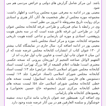
باشد. این مرکز شامل گزارش های دولتی و عرائض مردمی هم می
شود.
معینی پور در ادامه به معرفی موزه مجلس پرداخت و اظهار داشت:
مجموعه موزه مجلس از نظر شخصیت ها، آثار، آثار هنری و اسنادی
برای روایت تاریخ مشروطه تا امروز بی نظیر است.
وی در رابطه با نمای فیزیکی و طراحی غرفه کتابخانه مجلس عنوان
کرد: در طراحی این غرفه تلاش شده است که در سه بخش هویت
پژوهشی، اسنادی و موزه ای بازنمایی و تداعی کننده هویت تاریخی
مجموعه کتابخانه، موزه و مرکز اسناد مجلس باشد.
معینی پور در ادامه اضافه کرد: سال جاری در نمایشگاه کتاب بیشتر
از ۱۳۰ عنوان کتاب از انتشارات کتابخانه مجلس عرضه شده که از
این میان ۸ عنوان چاپ اول است و عناوین چاپ اول عبارت اند از:
التفهیم لاوائل صناعته التنجیم از ابوریحان بیرونی که نسخه عکسی
معتبری است؛ طبقات اعلام الشیعه از آقا بزرگ تهرانی؛ لیست اسناد
کتابخانه مجلس شورای اسلامی (اسناد عرایض) جلد ۱۳؛ لیست اسناد
کتابخانه مجلس شورای اسلامی (اسناد عرایض) جلد ۱۴؛ لیست
دستنویس های فارسی کتابخانه بلدیه استانبول؛ لیست نسخه های
خطی کتابخانه مجلس شورای اسلامی جلد ۵۸؛ لیست نسخه های
خطی کتابخانه مرکزی تبریز (مجموعه حاج حسین نخجوانی) و
رهنمودهای کتابخانه های پارلمانی.
وی اضافه کرد: همینطور چند عنوان بازچاپ مانند تذکره دیده، سفینه
خوشگوار و سلسه العارفین هم در بین آثار عرضه شده وجود دارد.