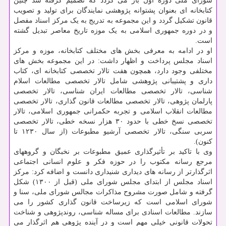
شورای ملی دوره اول باز می گردد که تصمیم گرفته شد چنین
کتابخانه ای بعنوان پشتوانه پژوهشی نمایندگان برای تولید و تصویب
قانون تشکیل گردد و این مجموعه به تدریج به یک مرکز اسناد مفصل
و در دوره جمهوری اسلامی به یک موزه تاریخ معاصر تبدیل گشته
است.
او در ادامه به معرفی بخش های مختلف کتابخانه، موزه و مرکز
اسناد مجلس پرداخت و اظهار داشت: در این مجموعه بخش های
مختلفی وجود دارد، همچون هفت تالار تخصصی کتابخانه ای، کتاب
داری و پشتیبانی پژوهشی شامل تالار تخصصی مطالعات اسلام
شناسی، تالار تخصصی مطالعات ایران شناسی، تالار تخصصی
پارلمان پژوهی، تالار تخصصی مطالعات قانون گذاری، تالار تخصصی
مطالعات انقلاب اسلامی و تجربه حکمرانی جمهوری اسلامی، تالار
تخصصی نسخ خطی با حدود ۳۰ هزار نسخه خطی، تالار تخصصی
سربی سنگی، تالار تخصصی آرشیو مطبوعات (از سال ۱۲۳۰ تا
کنون).
وی با تاکید بر تأثیرگذاری عمیق مطبوعات بر نخبگان و گروههای
مرجع رسانه مکتوب را در حوزه فکر و علوم انسانی اجتماعی
اثرگذارتر از رسانه های دیداری شنیداری دانست و اضافه کرد: مرکز
اسناد مجلس از ابتدای مجلس شورای ملی (قبل از ۱۳۰۰) شکل
گرفته و شامل صورت مشروح مذاکرات مجالس شورای ملی، سنا و
شورای اسلامی است که زیرساخت قانون گذاری کشور را می
سازند. مطالعات اسنادی برای مساله شناسی، روندپژوهی و شناخت
تحولات قانونی خیلی مهم است و در آینده پژوهی هم اثرگذار می