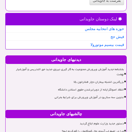
بفرست به جاویدانی
لینک دوستان جاویدانی
حوزه های انتخابیه مجلس
فیش حج
قیمت بیسیم موتورولا
دیدنیهای جاویدانی
بخشنامه جدید آموزش وپرورش ممنوعیت به کار گیری نیروی جدید حق التدریس و آموزشیار
نهضت
بزرگترین اشتباه بیماران دچار فشارخون بالا
انتقاد اصولگرایانه از دوبرابرشدن حقوق استادن دانشگاه
تدوین سه سناریو در آموزش وپرورش برای شرایط بحرانی
چالشیهای جاویدانی
دستور جدید وزارت علوم ابلاغ گردید
چرا در اضطراب آینده، حال کودکانمان را گم کرده ایم؟