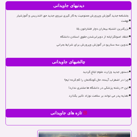
دیدنیهای جاویدانی
بخشنامه جدید آموزش وپرورش ممنوعیت به کار گیری نیروی جدید حق التدریس و آموزشیار
نهضت
بزرگترین اشتباه بیماران دچار فشارخون بالا
انتقاد اصولگرایانه از دوبرابرشدن حقوق استادن دانشگاه
تدوین سه سناریو در آموزش وپرورش برای شرایط بحرانی
چالشیهای جاویدانی
دستور جدید وزارت علوم ابلاغ گردید
چرا در اضطراب آینده، حال کودکانمان را گم کرده ایم؟
این ۳ رشته پزشکی در دانشگاه ها مشتری ندارد!
تغذیه پدر می تواند بر سلامت نوزاد تأثیر بگذارد
تازه های جاویدانی