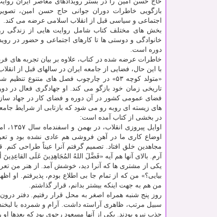
حاج حسن امین را در بستر رویدادهای معاصر ایران روایت
بازگویی خاطرات دوران جوانی حاج حسن امین، تصویر
اجتماعی و سیاسی قبل از انقلاب اسلامی عرضه می کند.
بخش های مختلف کتاب شامل روایت هایی از زندگی رو
خانوادگی و دوستی ها تا کارهای اجتماعی و حضور در روید
دوره است.
خاطرات عرضه شده در کتاب، علاوه بر بیان تجربه های فر
با این حال، فضایی از جامعه ایران در سالهای قبل از انقلا
«متولد کوچه ۵۳» در چارچوب فصل های متن
تاریخی زمان خود بازگو می کند. او جهادگری فعال در دورا
فضای عمومی کشور در آن دوره و فضای کار در جهاد سازند
های زیسته ای روبه رو می شود که بازتابی از شرایط جا
در بخشی از کتاب آمده است:
اوایل 
اوضاع کاری ما در آهن فروشی هم عادی نشده بود و تعر
مجاهدین خلق افتاد. تصمیم گرفتم آنرا عیناً طراحی کن
آرم. بالای آنها هم آیه «فَضَّلَ اللهُ المُجَاهِدِینَ عَلَی القاع
یکی از مشتری ها که آنرا دید، خوشش آمد. از هنر من تعر
بیایی؟» من که از تمام جا بی اطلاع بودم، پذیرفتم. او ا
من هم به جهت اینکه بیشتر بدانم، قرار گذاشتم.
روز پنج شنبه همراه اصغر به محل قرار رفتیم. دفتر درون
سبیل مرتب، ظاهری آراسته داشت. آرام و شمرده با لبخند
جذب نیرو بودند. یکی از آنها مسعود رجوی بود که بعدها او ر