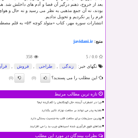
بعد از خروج، ذهنم درگیر آن فضا و آدم های داخلش شد. هر
بودند، نه آن جمع مذهبی به نظر می رسید و نه حال و هوای
فرم را پر نکردیم و تحویل ندادیم.
انتشارات سوره مهر، کتاب «متولد کوچه ۵۳» به قلم مصطفی زمانی فر را در ۲۹۴ صفحه مصور و بهای ۳۲۵ هزار تومان منتشر نموده است.
منبع:
javidani.ir
358
5
/
0.0
تگهای خبر:
زندگی
,
طراحی
,
فروش
,
قرآن
این مطلب را می پسندید؟
(0)
(0)
تازه ترین مطالب مرتبط
چرا در اضطراب آینده، حال کودکانمان را گم کرده ایم؟
تغذیه پدر می تواند بر سلامت نوزاد تأثیر بگذارد
بهترین سبزیجات برای سلامت قلب به جنسیت بستگی دارد
غذاهای فوق فرآوری شده اسیدهای چرب بد را می افزایند
نظرات بینندگان در مورد این مطلب