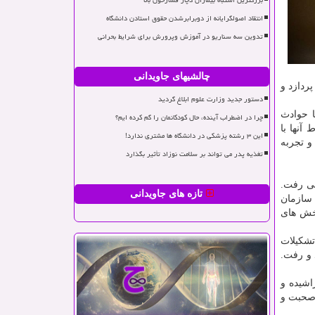
بزرگترین اشتباه بیماران دچار فشارخون بالا
انتقاد اصولگرایانه از دوبرابرشدن حقوق استادن دانشگاه
تدوین سه سناریو در آموزش وپرورش برای شرایط بحرانی
چالشیهای جاویدانی
ردازد و
دستور جدید وزارت علوم ابلاغ گردید
ا حوادث
چرا در اضطراب آینده، حال کودکانمان را گم کرده ایم؟
آنها با
این ۳ رشته پزشکی در دانشگاه ها مشتری ندارد!
و تجربه
تغذیه پدر می تواند بر سلامت نوزاد تأثیر بگذارد
پیش می رفت.
تازه های جاویدانی
 سازمان
بخش های
تشکیلات
 و رفت.
اشیده و
 صحبت و