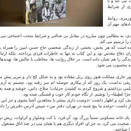
 می کند و با
ی از شرایط
زمره، روابط
ادهای مهم آن
دی، به مطالبی چون مبارزه در مقابل بی عدالتی و شرایط سخت اجتماعی می پ
ب را ترسیم می کند.
وع تنظیم شده است که هر بخش، بخشی از زندگی شخصی حاج حسن امین را همراه ب
ن دفاع مقدس بود و این کتاب نه تنها به خاطرات فردی پرداخته، بلکه ارتباط 
گی را هم نشان داده است. در خلال روایت ها، مخاطب با چالش ها، تهدیدها 
معه محسوب می شود.
پیروزی انقلاب، در بهمن و اسفندماه سال ۱۳۵۷، امور جاری مملکت هنوز روی ریل نیفتاده بود و به شکل کج دار و مریز 
یفی نداشت. یک روز که از بیکاری حوصله ام سر رفته بود، چشمم به آرم
م. قلمی برداشتم و شروع کردم به کشیدن جزئیات؛ سلاح، داس، خوشه و همه 
ِدِینَ أجرًا عَظِیمًا» را نوشتم. از نگاه خودم کار خوب و قشنگی شده بود.
یف کرد و اظهار داشت: «دوست داری بیشتر با مجاهدین آشنا بشوی و جز این 
ظهار داشت: «وعده ما پنج شنبه در تهران، دفتر من.» سپس آدرس دفترش را داد
 یک خانه مسکونی نسبتاً بزرگ بود. آن فرد، با کت وشلوار و کراوات، ریش تر
 صحبت می کرد. به جز او، افراد دیگری هم با همان تیپ در چند اتاق مشغول
ا شناختم.