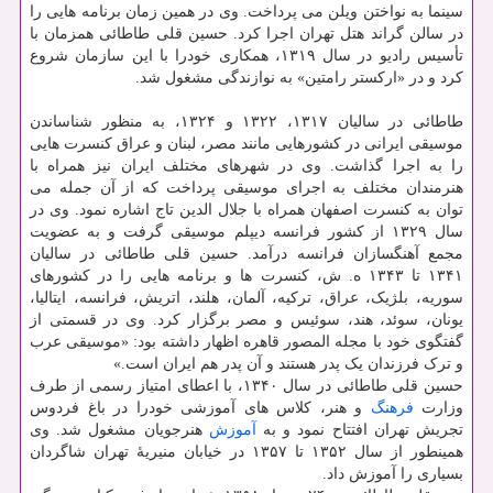
سینما به نواختن ویلن می پرداخت. وی در همین زمان برنامه هایی را
در سالن گراند هتل تهران اجرا کرد. حسین قلی طاطائی همزمان با
تأسیس رادیو در سال ۱۳۱۹، همکاری خودرا با این سازمان شروع
کرد و در «ارکستر رامتین» به نوازندگی مشغول شد.
طاطائی در سالیان ۱۳۱۷، ۱۳۲۲ و ۱۳۲۴، به منظور شناساندن
موسیقی ایرانی در کشورهایی مانند مصر، لبنان و عراق کنسرت هایی
را به اجرا گذاشت. وی در شهرهای مختلف ایران نیز همراه با
هنرمندان مختلف به اجرای موسیقی پرداخت که از آن جمله می
توان به کنسرت اصفهان همراه با جلال الدین تاج اشاره نمود. وی در
سال ۱۳۲۹ از کشور فرانسه دیپلم موسیقی گرفت و به عضویت
مجمع آهنگسازان فرانسه درآمد. حسین قلی طاطائی در سالیان
۱۳۴۱ تا ۱۳۴۳ ه. ش، کنسرت ها و برنامه هایی را در کشورهای
سوریه، بلژیک، عراق، ترکیه، آلمان، هلند، اتریش، فرانسه، ایتالیا،
یونان، سوئد، هند، سوئیس و مصر برگزار کرد. وی در قسمتی از
گفتگوی خود با مجله المصور قاهره اظهار داشته بود: «موسیقی عرب
و ترک فرزندان یک پدر هستند و آن پدر هم ایران است.»
حسین قلی طاطائی در سال ۱۳۴۰، با اعطای امتیاز رسمی از طرف
وزارت
فرهنگ
و هنر، کلاس های آموزشی خودرا در باغ فردوس
تجریش تهران افتتاح نمود و به
آموزش
هنرجویان مشغول شد. وی
همینطور از سال ۱۳۵۲ تا ۱۳۵۷ در خیابان منیریهٔ تهران شاگردان
بسیاری را آموزش داد.