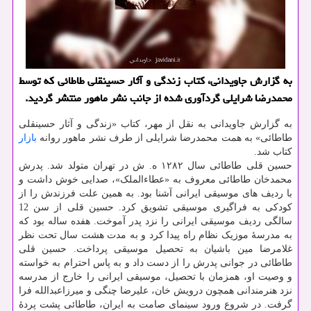
به گزارش جاویدانی، کتاب زندگی و آثار حسینقلی طاطائی که توسط
محمدرضا شرایلی گردآوری شده از جانب نشر ماهور منتشر گردید.
به گزارش جاویدانی به نقل از مهر، کتاب «زندگی و آثار حسینقلی
طاطائی» به همت محمدرضا شرایلی از طرف نشر ماهور روانه
بازار
کتاب شد.
حسین قلی طاطائی سال ۱۲۸۲ ه. ش در تهران متولد شد. پدرش
محمدخان طاطائی معروف به «عطاءالملک»، صدایی خوش داشت و
با ردیف های موسیقی ایرانی آشنا بود. به همین علت فرزندش را از
کودکی به فراگیری موسیقی تشویق کرد. حسین قلی از سن 12
سالگی ردیف موسیقی ایرانی را نزد پدر آموخت. هفده ساله بود که
به مدرسهٔ موزیک نظام راه پیدا کرد و به مدت هشت سال تحت نظر
غلامرضا مین باشیان به تحصیل موسیقی پرداخت. حسین قلی
طاطائی در جوانی پدرش را از دست داد و به پاس احترام به خواسته
و وصیت او، همزمان با تحصیل، موسیقی ایرانی را خارج از مدرسه
نزد هنرمندانی همچون درویش خان، علیرضا چنگی و میرزاعبدالله فرا
گرفت. در شروع ورود سینمای صامت به ایران، طاطائی پشت پردهٔ