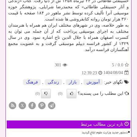
حسینقلی طاطائی در ۲۴ تیرماه ۱۳۵۸ ش از دنیا رفت. کتاب «زندگی
و آثار حسینقلی طاطائی» که محمدرضا شرایلی، پژوهشگر حوزه
موسیقی آنرا تألیف کرده توسط نشر ماهور در ۱۸۴ صفحه با قیمت
۳۶۰ هزار تومان روانه کتابفروشی ها شده است.
به طور خلاصه، وی در شهرهای مختلف ایران هم همراه با هنرمندان
مختلف به اجرای موسیقی پرداخت که از آن جمله می توان به
کنسرت اصفهان همراه با جلال الدین تاج اشاره نمود. وی در سال
۱۳۲۹ از کشور فرانسه دیپلم موسیقی گرفت و به عضویت مجمع
آهنگسازان فرانسه درآمد.
301
5
/
0.0
1404/08/04
12:39:23
تگهای خبر:
آموزش
,
بازار
,
زندگی
,
فرهنگ
این مطلب را می پسندید؟
(0)
(0)
X
تازه ترین مطالب مرتبط
دستور جدید وزارت علوم ابلاغ گردید