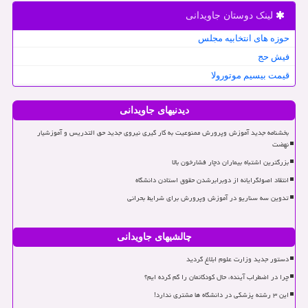
لینک دوستان جاویدانی
حوزه های انتخابیه مجلس
فیش حج
قیمت بیسیم موتورولا
دیدنیهای جاویدانی
بخشنامه جدید آموزش وپرورش ممنوعیت به کار گیری نیروی جدید حق التدریس و آموزشیار
نهضت
بزرگترین اشتباه بیماران دچار فشارخون بالا
انتقاد اصولگرایانه از دوبرابرشدن حقوق استادن دانشگاه
تدوین سه سناریو در آموزش وپرورش برای شرایط بحرانی
چالشیهای جاویدانی
دستور جدید وزارت علوم ابلاغ گردید
چرا در اضطراب آینده، حال کودکانمان را گم کرده ایم؟
این ۳ رشته پزشکی در دانشگاه ها مشتری ندارد!