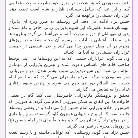
افتد، به صورتی كه هر شخص در منزل خود مبادرت به پخت غذا می
كند و این غذا كه شامل صبحانه، ناهار و شام است تغذیه دهی
عزاداران حسینی را برعهده می گیرد.
حسن نژاد ادامه می دهد: این روستاها به طرز ویژه ای پذیرای
میهمانان هستند بطوریكه این شیوه پذیرایی زبانزد خاص و عام شده و
پذیرای میهمانان از دور و نزدیك، آشنا و غیرآشنا می گردد و غریبه ها
هم به علت آشنایی با آداب و رسوم آن محله منطقه در روزهای
محرم در آن محل حضور پیدا می كنند و خیل عظیمی از جمعیت
عزاداران حسینی را به آنجا می كشاند.
وی می گوید: عزاداران حسینی كه به این روستاها می آیند، توسط
صاحب خانه های ناشناس دعوت شده و بهترین پذیرایی از مهمانان
انجام می شود، این شیوه پذیرایی سبب بیشتر شدن مهر و مهربانی،
دور هم بودن و بركت مردم مازندران می گردد كه به اسم امام
حسین ضد السلام دور هم جمع می شوند و بهترین شیوه رفتاری
غذایی را به نمایش می گذارند.
محقق و پژوهشگر مازندرانی خاطرنشان می كند: گاه در بعضی
خانواده ها این اتفاق به شكل موروثی انجام می گردد به صورتی كه
خویش را خادم پذیرایی امام حسین (ع) می دانند و در بعضی روستاها
جالب است كه از پیش، حیوانی همچون گاو، گوسفند، مرغ و یا غازی
را در موقع تولد آن نشان می كنند و مشخصاً برای نذر امام حسین (ع)
در روزهای محرم در نظر می گیرند.
حسن نژاد می گوید: روستاهایی كه توانایی داشته و یا رسم تغذیه