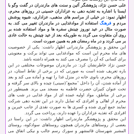
علی حسن نژاد، پژوهشگر آئین و سنت های مازندران در گفت وگو با
ایسنا با اشاره به تغذیه دهی به عزاداران حسینی در روزهای محرم،
اظهار نمود: در خیلی از مراسم های مذهبی، عزاداری، شیوه پوشش
مردم و
فرهنگ
استفاده از موادغذایی در مازندران تغییر می كند. به
صورت مثال در عید نوروز چینش سفره ها و مواد استفاده شده بر
روی آن متفاوت می گردد به طوریكه بعد از عید چینش به حالت عادی
بر می گردد و در ماه رمضان هم به همین صورت است.
این محقق و پژوهشگر مازندرانی اظهار داشت: یكی از خصوصیت
های ماه محرم این است كه موادغذایی می تواند بركت و معنویتی
برای كسانی كه آن را مصرف می كنند به همراه داشته باشد.
حسن نژاد خاطرنشان كرد: در مازندران موضوعات مختلفی در این
باره تعریف شده است به صورتی كه در برخی از نقاط استان، در
روزهای محرم، بانوی خانه در منزل غذا را تهیه و آماده می كند و بعد
از آماده شدن، آن را داخل "مجمع"(سینی) چیده و بالای سر گرفته و
تحت عنوان كنیزان حضرت فاطمه به مسجد می برند. همینطور در
برخی از مناطق، مواد اولیه عمده ای از مواد غذایی در شب های
محرم از اهالی و افرادی كه تمایل دارند در این تغذیه دهی شركت
نمایند جمع آوری شده و كسری ها به صورت نقدی از جانب خیرین و
افرادی كه تغذیه عزاداران را عهده دارند، پرداخت می گردد.
این محقق و پژوهشگر مازندرانی اظهار داشت: در این راستا در
بعضی از روستاهای مازندران همچون روستاهای سوادكوه، روستای
المشیر شهرستان قائمشهر و سورك رسم جالب و نیكی اتفاق می