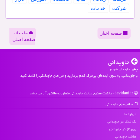
شركت
خدمات
صفحه اخبار
جاویدانی :
صفحه اصلی
جاویدانی
چطور جاویدان شویم
با جاویدانی، به سوی آینده‌ای بی‌مرگ قدم بردارید و مرزهای جاودانگی را کشف کنید
javidani.ir - مالکیت معنوی سایت جاویدانی متعلق به مالکین آن می باشد
میانبرهای جاویدانی
درباره ما
بک لینک در جاویدانی
رپورتاژ در جاویدانی
مطالب جاویدانی