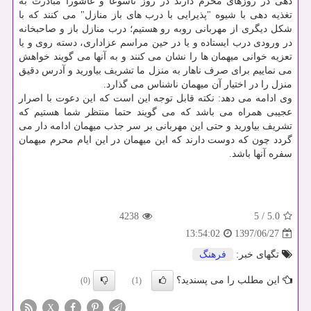
دهی در روزهای محرم دارند در روز تاسوعا و عاشورا مبادرت به
تغذیه دهی با شیوه "پذیرایی با درب های باز منازل" می كنند كه با
شكل دیگری از مهربانی روبه رو هستیم؛ درب منازل باز و صاحبخانه
در ورودی درب ایستاده و یا در حین مراسم عزاداری، دسته روی و یا
تعزیه خوانی میهمان ها را نشان می كنند و به آنها می گویند خواهش
می نماییم برای صرف ناهار به منزل ما تشریف بیاورید و آدرس دقیق
منزل را در اختیار آن میهمان ناشناس می گذارد.
وی ادامه می دهد: نكته قابل توجه این است كه این دعوت با اصرار
عجیبی همراه می باشد كه می گویند حتما منتظر شما هستیم كه
تشریف بیاورید و حتی این مهربانی بر سر جذب میهمان ادامه دار می
گردد چون كه دوست دارند كه این میهمان در این ایام محرم میهمان
سفره آنها باشد.
4238
5
/
5.0
1397/06/27
13:54:02
تگهای خبر:
فرهنگ
این مطلب را می پسندید؟
(0)
(1)
X