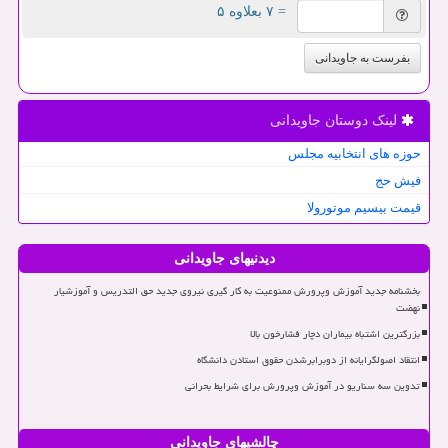
= ۷ بعلاوه ۵
بفرست به جاویدانی
لینک دوستان جاویدانی
حوزه های انتخابیه مجلس
فیش حج
قیمت بیسیم موتورولا
دیدنیهای جاویدانی
بخشنامه جدید آموزش وپرورش ممنوعیت به کار گیری نیروی جدید حق التدریس و آموزشیار
نهضت
بزرگترین اشتباه بیماران دچار فشارخون بالا
انتقاد اصولگرایانه از دوبرابرشدن حقوق استادن دانشگاه
تدوین سه سناریو در آموزش وپرورش برای شرایط بحرانی
چالشیهای جاویدانی