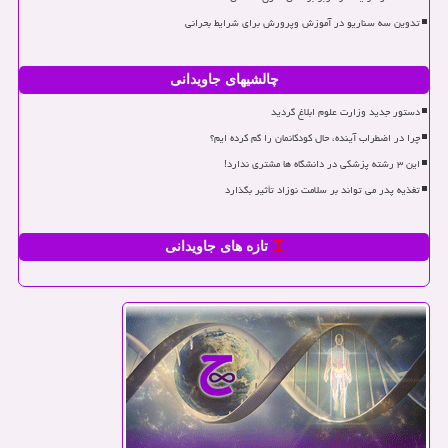
تدوین سه سناریو در آموزش وپرورش برای شرایط بحرانی
چالشیهای جاویدانی
دستور جدید وزارت علوم ابلاغ گردید
چرا در اضطراب آینده، حال کودکانمان را گم کرده ایم؟
این ۳ رشته پزشکی در دانشگاه ها مشتری ندارد!
تغذیه پدر می تواند بر سلامت نوزاد تأثیر بگذارد
تازه های جاویدانی