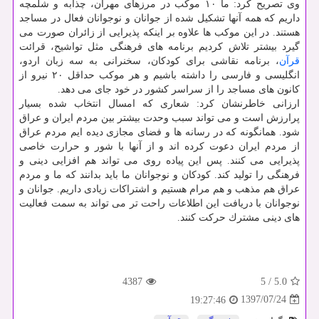
وی تصریح كرد: ما ۱۰ موكب در مرزهای مهران، چذابه و شلمچه
داریم كه همه آنها تشكیل شده از جوانان و نوجوانان فعال در مساجد
هستند. در این موكب ها علاوه بر اینكه پذیرایی از زائران صورت می
گیرد بیشتر تلاش كردیم برنامه های فرهنگی مثل تواشیح، قرائت
قرآن
، برنامه نقاشی برای كودكان، سخنرانی به سه زبان اردو،
انگلیسی و فارسی را داشته باشیم و هر موكب حداقل ۲۰ نیرو از
كانون های مساجد را از سراسر كشور در خود جای می دهد.
ارزانی خاطرنشان كرد: شعاری كه امسال انتخاب شده بسیار
پرارزش است و می تواند سبب وحدت بیشتر بین مردم ایران و عراق
شود. همانگونه كه در رسانه ها و فضای مجازی دیده ایم مردم عراق
از مردم ایران دعوت كرده اند و از آنها با شور و حرارت خاصی
پذیرایی می كنند. پس این پیاده روی می تواند هم افزایی دینی و
فرهنگی را تولید كند. كودكان و نوجوانان ما باید بدانند كه ما و مردم
عراق هم مذهب و هم مرام هستیم و اشتراكات زیادی داریم. جوانان و
نوجوانان با دریافت این اطلاعات راحت تر می تواند به سمت فعالیت
های دینی مشترك حركت كنند.
4387
5
/
5.0
1397/07/24
19:27:46