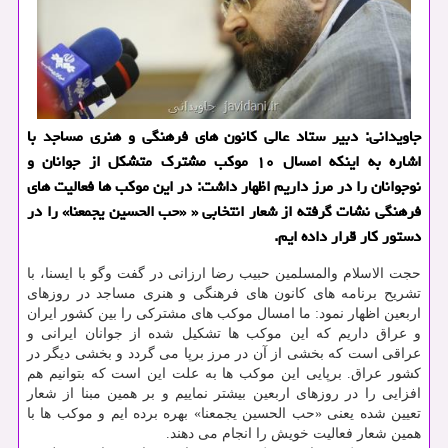
جاویدانی: دبیر ستاد عالی كانون های فرهنگی و هنری مساجد با
اشاره به اینكه امسال ۱۰ موكب مشترك متشكل از جوانان و
نوجوانان را در مرز داریم اظهار داشت: در این موكب ها فعالیت های
فرهنگی نشات گرفته از شعار انتخابی « «حب الحسین یجمعنا» را در
دستور كار قرار داده ایم.
حجت الاسلام والمسلمین حبیب رضا ارزانی در گفت وگو با ایسنا، با
تشریح برنامه های كانون های فرهنگی و هنری مساجد در روزهای
اربعین اظهار نمود: ما امسال موكب های مشتركی را بین كشور ایران
و عراق داریم كه این موكب ها تشكیل شده از جوانان ایرانی و
عراقی است كه بخشی از آن در مرز برپا می گردد و بخشی دیگر در
كشور عراق. برپایی این موكب ها به علت این است كه بتوانیم هم
افزایی را در روزهای اربعین بیشتر نماییم و بر همین مبنا از شعار
تعیین شده یعنی «حب الحسین یجمعنا» بهره برده ایم و موكب ها با
همین شعار فعالیت خویش را انجام می دهند.