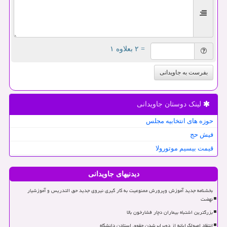
= ۲ بعلاوه ۱
بفرست به جاویدانی
لینک دوستان جاویدانی
حوزه های انتخابیه مجلس
فیش حج
قیمت بیسیم موتورولا
دیدنیهای جاویدانی
بخشنامه جدید آموزش وپرورش ممنوعیت به کار گیری نیروی جدید حق التدریس و آموزشیار
نهضت
بزرگترین اشتباه بیماران دچار فشارخون بالا
انتقاد اصولگرایانه از دوبرابرشدن حقوق استادن دانشگاه