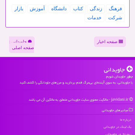
فرهنگ
زندگی
كتاب
دانشگاه
آموزش
بازار
شركت
خدمات
صفحه اخبار
جاویدانی :
صفحه اصلی
جاویدانی
چطور جاویدان شویم
با جاویدانی، به سوی آینده‌ای بی‌مرگ قدم بردارید و مرزهای جاودانگی را کشف کنید
javidani.ir - مالکیت معنوی سایت جاویدانی متعلق به مالکین آن می باشد
میانبرهای جاویدانی
درباره ما
بک لینک در جاویدانی
رپورتاژ در جاویدانی