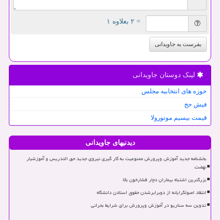
= ۲ بعلاوه ۱
بفرست به جاویدانی
لینک دوستان جاویدانی
حوزه های انتخابیه مجلس
فیش حج
قیمت بیسیم موتورولا
دیدنیهای جاویدانی
بخشنامه جدید آموزش وپرورش ممنوعیت به کار گیری نیروی جدید حق التدریس و آموزشیار
نهضت
بزرگترین اشتباه بیماران دچار فشارخون بالا
انتقاد اصولگرایانه از دوبرابرشدن حقوق استادن دانشگاه
تدوین سه سناریو در آموزش وپرورش برای شرایط بحرانی