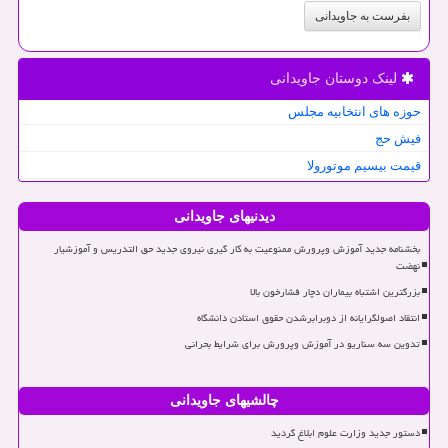
بفرست به جاویدانی
لینک دوستان جاویدانی
حوزه های انتخابیه مجلس
فیش حج
قیمت بیسیم موتورولا
دیدنیهای جاویدانی
بخشنامه جدید آموزش وپرورش ممنوعیت به کار گیری نیروی جدید حق التدریس و آموزشیار
نهضت
بزرگترین اشتباه بیماران دچار فشارخون بالا
انتقاد اصولگرایانه از دوبرابرشدن حقوق استادن دانشگاه
تدوین سه سناریو در آموزش وپرورش برای شرایط بحرانی
چالشیهای جاویدانی
دستور جدید وزارت علوم ابلاغ گردید