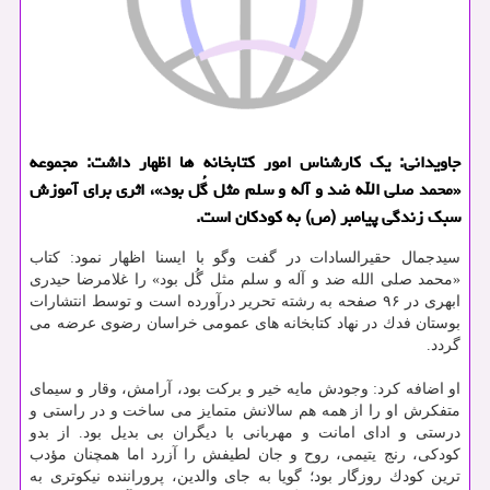
جاویدانی: یك كارشناس امور كتابخانه ها اظهار داشت: مجموعه
«محمد صلی الله ضد و آله و سلم مثل گُل بود»، اثری برای آموزش
سبك زندگی پیامبر (ص) به كودكان است.
سیدجمال حقیرالسادات در گفت وگو با ایسنا اظهار نمود: كتاب
«محمد صلی الله ضد و آله و سلم مثل گُل بود» را غلامرضا حیدری
ابهری در ۹۶ صفحه به رشته تحریر درآورده است و توسط انتشارات
بوستان فدك در نهاد كتابخانه های عمومی خراسان رضوی عرضه می
گردد.
او اضافه كرد: وجودش مایه خیر و بركت بود، آرامش، وقار و سیمای
متفكرش او را از همه هم سالانش متمایز می ساخت و در راستی و
درستی و ادای امانت و مهربانی با دیگران بی بدیل بود. از بدو
كودكی، رنج یتیمی، روح و جان لطیفش را آزرد اما همچنان مؤدب
ترین كودك روزگار بود؛ گویا به جای والدین، پروراننده نیكوتری به