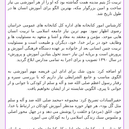
تربیت دُرّ یتیم مدینه همت گماشته بود كه او را از هر آموزشی بی نیاز
ساخت و امین بزرگوار مكه، بهترین الگو برای آموزش انسان ها در
طول تاریخ شد.
كارشناس امور كتابخانه های اداره كل كتابخانه های عمومی خراسان
رضوی اظهار نمود: مهم ترین نیاز جامعه اسلامی ما تربیت انسان
هایی موحد، مؤمن و معتقد به معاد و آشنا و متعهد به مسئولیت ها و
وظایف خود در برابر خدا، خود، دیگران و طبیعت است و مسئولیت
تربیت چنین انسانی بعد از خانواده بر عهده دستگاه فرهنگی آموزش و
پرورش است و برپایه این نیاز «سند تحول بنیادین آموزش و پرورش»
در سال ۱۳۹۰ تصویب و برای اجرا به تمامی مدارس ابلاغ گردید.
او اضافه كرد: بدون شك برای ادای این فریضه مهم آموزشی به
الگوی مناسب و جامع الشرایطی نیاز داریم كه با بررسی سیره و
رفتار رسول اعظم صلی الله ضد و آله و سلم از كودكی تا جوانی و از
جوانی تا پیری، الگویی شایسته تر از ایشان نخواهیم یافت.
حقیرالسادات تصریح كرد: مجموعه «محمد صلی الله ضد و آله و سلم
مثل گُل بود»، هر چهار حوزه مدنظر آموزش كودكان در ارتباط با خدا،
خود، خَلق (مردم) و خلقت را پوشش می دهد و در چهل محور اصلی
و ملموس سبك زندگی اسلامی را به كودكان می آموزد.
كارشناس امور كتابخانه های اداره كل كتابخانه های عمومی خراسان