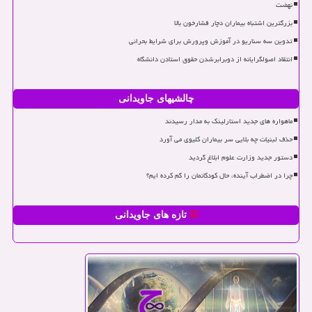
نهضت
بزرگترین اشتباه بیماران دچار فشارخون بالا
تدوین سه سناریو در آموزش وپرورش برای شرایط بحرانی
انتقاد اصولگرایانه از دوبرابرشدن حقوق استادن دانشگاه
چالشیهای جاویدانی
ماهواره های جدید استارلینک به مدار رسیدند
حذف لبنیات چه بلایی سر بیماران کلیوی می آورد
دستور جدید وزارت علوم ابلاغ گردید
چرا در اضطراب آینده، حال کودکانمان را گم کرده ایم؟
تازه های جاویدانی