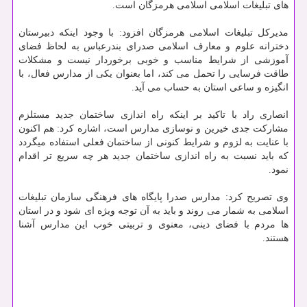
های تبلیغات اسلامی اسلامی هرمزگان است.
مدیركل تبلیغات اسلامی هرمزگان افزود: با وجود اینكه دبیرستان
دخترانه علوم و معارف اسلامی صدرای بندرعباس به لحاظ فضای
آموزشی از شرایط مناسب و خوبی برخوردار نیست و مشكلات
طاقت فرسایی را تحمل می كند، اما بعنوان یكی از مدارس فعال، با
انگیزه و ساعی استان به حساب می آید.
انصاری راد با تاكید بر اینكه راه اندازی ساختمان جدید مستلزم
مشاركت جدی خیرین و نوسازی مدارس است، اشاره كرد: هم اكنون
با عنایت به لزوم و شرایط كنونی از ساختمان فعلی استفاده میگردد
كه باید نسبت به راه اندازی ساختمان جدید هر چه سریع تر اقدام
نمود.
وی تصریح كرد: مدارس صدرا پایگاه های فرهنگی سازمان تبلیغات
اسلامی به شمار می روند و باید به آن توجه ویژه ای شود و در استان
ها مردم با فضای دینی، معنوی و تربیتی خوب این مدارس آشنا
هستند.