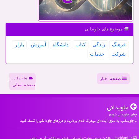
موضوع های جاویدانی
فرهنگ
زندگی
كتاب
دانشگاه
آموزش
بازار
شركت
خدمات
صفحه اخبار
جاویدانی :
صفحه اصلی
جاویدانی
چطور جاویدان شویم
با جاویدانی، به سوی آینده‌ای بی‌مرگ قدم بردارید و مرزهای جاودانگی را کشف کنید
javidani.ir - مالکیت معنوی سایت جاویدانی متعلق به مالکین آن می باشد