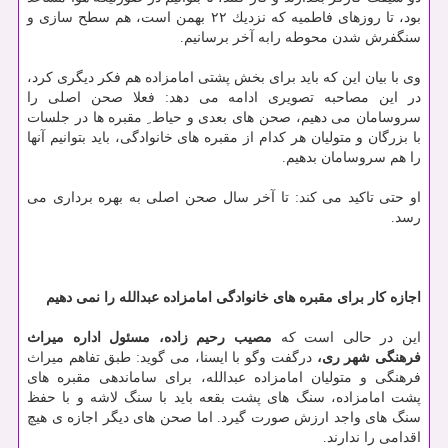
بود، تا روزهای فاطمیه كه نزدیك ۲۲ بهمن است، هم سطح سازی و
سنگفرش شدن محوطه رابه آخر برسانیم.
وی با بیان این كه باید برای بخش پشتی امامزاده هم فكر دیگری كرد،
در این مصاحبه تصویری ادامه می دهد: فعلا صحن اصلی را
سروسامان می دهیم، صحن های بعدی و حیاط ِ مقبره ها در جلسات
با بزرگان و متولیان هر كدام از مقبره های خانوادگی، باید بتوانیم آنها
را هم سروسامان بدهیم.
او حتی تاكید می كند: تا آخر سال صحن اصلی به بهره برداری می
رسد.
اجازه كار برای مقبره های خانوادگی امامزاده عبدالله را نمی دهیم
این در حالی است كه
مصیب رحیم زاده، مسئول اداره میراث
فرهنگی شهر ری،
درگفت وگو با ایسنا، می گوید: طبق تفاهم میراث
فرهنگی و متولیان امامزاده عبدالله، برای ساماندهی مقبره های
پشت امامزاده، سنگ های پشت بقعه باید با سنگ لاشه و با حفظ
سنگ های واجد ارزش صورت گیرد. اما صحن های دیگر اجازه ی هیچ
اقدامی را ندارند.