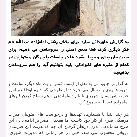
به گزارش جاویدانی «باید برای بخش پشتی امامزاده عبدالله هم
فكر دیگری كرد، فعلا صحن اصلی را سروسامان می دهیم، برای
صحن های بعدی و حیاط ِ مقبره ها در جلسات با بزرگان و متولیان هر
كدام از مقبره های خانوادگی، باید بتوانیم آنها را هم سروسامان
بدهیم.»
به گزارش جاویدانی به نقل از ایسنا، كمتر از یك ماه دیگر، ساعت و
تقویم ها روی یك سال می چرخند؛ از طرحی كه اداره اوقاف و امور
خیریه شهرستان شهرری با نام «ساماندهی و هم سطح كردن قبرهای
امامزاده عبدالله» شروع كرد.
هر چند ابتدا با هشدارها، تهدیدها و درخواست های متولیان میراث
فرهنگی قدری از كار خود كاست اما همچنان مصر بر ادامه دادن این
طرح ساماندهی بدون درنظر گرفتن ان چه كه هویت این قبرستان
تاریخی محسوب می شد، حتی در هر زمانی كه مدیریت شهری،