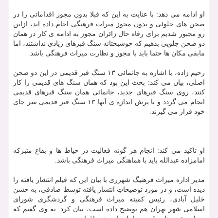
او ادامه می دهد: با عنایت به این كه قبلا بدون مجوز اقداماتی را در
صحن های جلوئی و بدون مجوز میراث فرهنگی اجام داده اند، ازاین
رو مجبور شدیم برای رفاه حال زائران مجوز به ادامه ی كار در همان
دو صحن جلویی بدهیم كه خوشبختانه سنگ قبرهای زیادی نداشتند، اما
مابقی مكان ها حتما باید با مجوز و نظارت میراث فرهنگی باشد.
رحیم زاده، با اشاره به جانمائی ۱۳ سنگ قبر قدیمی در این دو صحن
اصلی، بیان می كند: بحث این بود كه همان سنگ های قدیمی را كار
كنند، روی سنگ قبرهای جدید، جانمائی همان سنگ قبرهای قدیمی
انجام می گردد و با برش اندازه ی آنها ۱۳ سنگ قبر قدیمی سر جای
خود قرار می گیرند.
او تاكید می كند: انجام هر گونه فعالیت در حیاط ها و بقاع متبركه
امامزاده عبدالله باید با هماهنگی میراث فرهنگی باشد.
مدیر اداره میراث فرهنیگ شهرری با بیان این كه فیلم انتشار یافته را
دیده است، و در مورد توضیحاتِ انتشار یافته توسط صادقی، به حسن
خلیل آبادی، رئیس كمیته میراث فرهنگی و گردشگری شورای
اسلامی شهر تهران هم توضیح داده است، بیان كرد: به وی گفتم كه