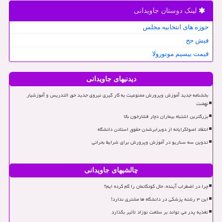
لینک دوستان جاویدانی
حوزه های انتخابیه مجلس
فیش حج
قیمت بیسیم موتورولا
دیدنیهای جاویدانی
بخشنامه جدید آموزش وپرورش ممنوعیت به کار گیری نیروی جدید حق التدریس و آموزشیار
نهضت
بزرگترین اشتباه بیماران دچار فشارخون بالا
انتقاد اصولگرایانه از دوبرابرشدن حقوق استادن دانشگاه
تدوین سه سناریو در آموزش وپرورش برای شرایط بحرانی
چالشیهای جاویدانی
چرا در اضطراب آینده، حال کودکانمان را گم کرده ایم؟
این ۳ رشته پزشکی در دانشگاه ها مشتری ندارد!
تغذیه پدر می تواند بر سلامت نوزاد تأثیر بگذارد