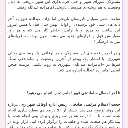
مسئولان شورای شهر و حتی فرمانداری این شهر تاریخی به دیدن
وضعیت به هم ریخته ی قبرستان تاریخی امامزاده عبدالله رفتند.
ساعت شنی متولیان قبرستان تاریخی امامزاده عبدالله هنوز به آخر
دانه های شنی خود نرسیده، از اوایل بهمن سال قبل تا همین امروز
این ساعت به مرور و با آرامش خاطر كار می كند و هر روز
متولیانش قول و قرارهای جدید می دهند، بدون توجه به فریادهای
میراث فرهنگی!
و در آخرین قدم های این مسئولان مصر اوقافی، یك رسانه ی محلی
شهرری، با انتشار یك ویدئو از آخرین وضعیت و ساماندهی سنگ
قبرها در «امامزاده عبدالله» شهرری به روند تكمیل مرمت صحن
اصلی امامزاده عبدالله اشاره می كند.
تا آخر امسال ساماندهی قبور امامزاده را انجام می دهیم!
حجت الاسلام مرتضی صادقی، رییس اداره اوقاف شهر ری،
درباره
این روند توضیح می دهد: بیشتر از ۵۰ درصد هم سطح سازی انجام
شده است، تا ۱۰۰ درصد هم برنامه ریزی و پیش بینی انجام شده، با
پیمانكار هم صحبت شده و جلسات را برگزار كرده ایم، قرار بوده در
دو شیفت كارگر بگذارند و كار كنند، تا بتوانیم در صورتیكه هوا مساعد